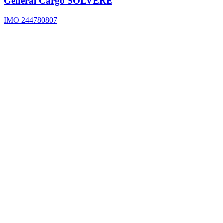
General Cargo
SOLVERE
IMO 244780807