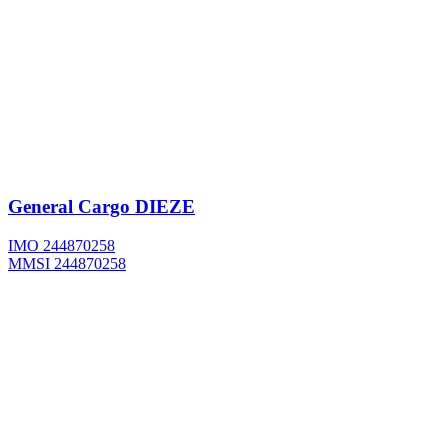
General Cargo
DIEZE
IMO 244870258
MMSI 244870258