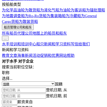
按船舶类型
为化学品油轮
为散货船
为液化气船
为油轮
为客运船
为锚处理船
为地震调查船
为Ro-Ro货船
为集装箱船
为冷藏船
为General
Cargo货船
为散装货船
船员管理公司和船东
所有船员代理公司
地图上的船员和船东
...
水手培训和培训中心
船只
新闻和学习资料
写信给我们
新闻和学习资料
教育文章
海事新闻
活动
促销和优惠
网站帮助
对于水手
对于企业
搜索当前职位空缺：
职称
选择...
国籍
登机日期, 从
登机日期, 前
薪资来自