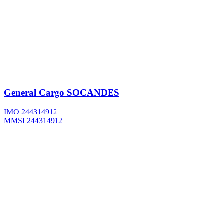
General Cargo
SOCANDES
IMO 244314912
MMSI 244314912