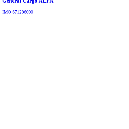
General Cargo
ALFA
IMO 671286000