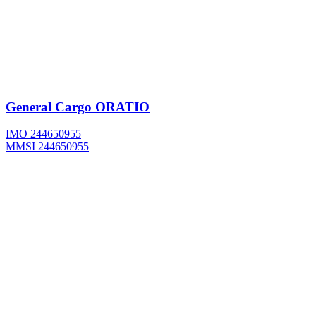
General Cargo
ORATIO
IMO 244650955
MMSI 244650955