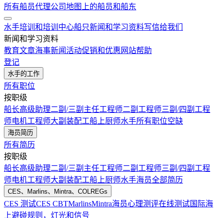
所有船员代理公司
地图上的船员和船东
水手培训和培训中心
船只
新闻和学习资料
写信给我们
新闻和学习资料
教育文章
海事新闻
活动
促销和优惠
网站帮助
登记
水手的工作
所有职位
按职级
船长
高级助理
二副/三副
主任工程师
二副工程师
三副/四副工程
师
电机工程师
大副
装配工
船上厨师
水手
所有职位空缺
海员简历
所有简历
按职级
船长
高级助理
二副/三副
主任工程师
二副工程师
三副/四副工程
师
电机工程师
大副
装配工
船上厨师
水手
海员全部简历
CES、Marlins、Mintra、COLREGs
CES 测试
CES CBT
Marlins
Mintra
海员心理测评在线测试
国际海
上避碰规则，灯光和信号