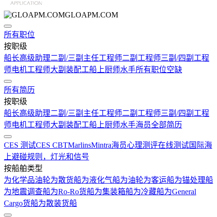
GLOAPM.COM
所有职位
按职级
船长
高级助理
二副/三副
主任工程师
二副工程师
三副/四副工程
师
电机工程师
大副
装配工
船上厨师
水手
所有职位空缺
所有简历
按职级
船长
高级助理
二副/三副
主任工程师
二副工程师
三副/四副工程
师
电机工程师
大副
装配工
船上厨师
水手
海员全部简历
CES 测试
CES CBT
Marlins
Mintra
海员心理测评在线测试
国际海
上避碰规则，灯光和信号
按船舶类型
为化学品油轮
为散货船
为液化气船
为油轮
为客运船
为锚处理船
为地震调查船
为Ro-Ro货船
为集装箱船
为冷藏船
为General
Cargo货船
为散装货船