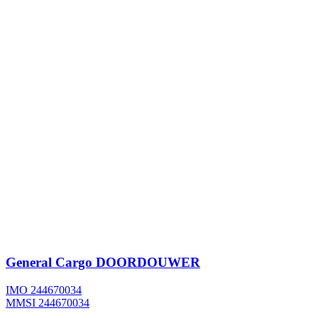
General Cargo
DOORDOUWER
IMO 244670034
MMSI 244670034