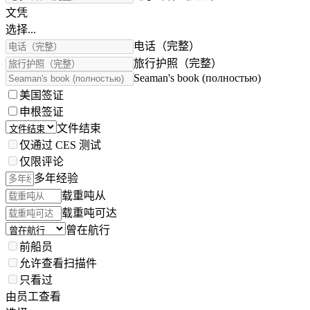
文凭
选择...
电话（完整）
旅行护照（完整）
Seaman's book (полностью)
美国签证
申根签证
文件结束
仅通过 CES 测试
仅限评论
多年经验
载重吨从
载重吨可达
曾在航行
前船员
允许查看扫描件
只看过
由员工查看