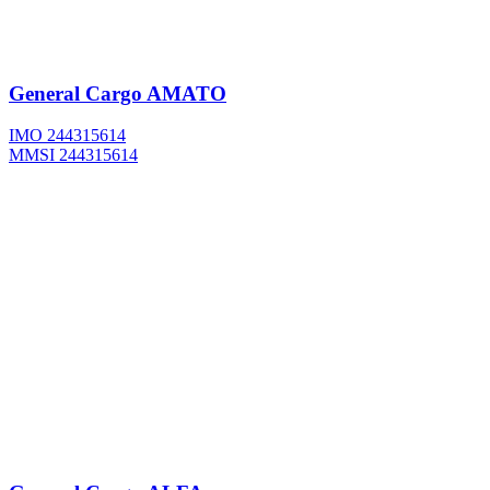
General Cargo
AMATO
IMO 244315614
MMSI 244315614