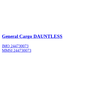
General Cargo
DAUNTLESS
IMO 244730073
MMSI 244730073