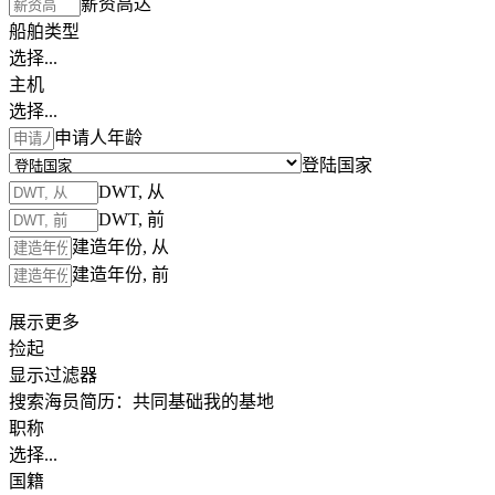
薪资高达
船舶类型
选择...
主机
选择...
申请人年龄
登陆国家
DWT, 从
DWT, 前
建造年份, 从
建造年份, 前
展示更多
捡起
显示过滤器
搜索海员简历：
共同基础
我的基地
职称
选择...
国籍