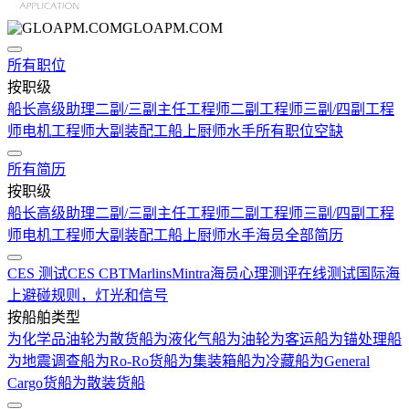
GLOAPM.COM
所有职位
按职级
船长
高级助理
二副/三副
主任工程师
二副工程师
三副/四副工程
师
电机工程师
大副
装配工
船上厨师
水手
所有职位空缺
所有简历
按职级
船长
高级助理
二副/三副
主任工程师
二副工程师
三副/四副工程
师
电机工程师
大副
装配工
船上厨师
水手
海员全部简历
CES 测试
CES CBT
Marlins
Mintra
海员心理测评在线测试
国际海
上避碰规则，灯光和信号
按船舶类型
为化学品油轮
为散货船
为液化气船
为油轮
为客运船
为锚处理船
为地震调查船
为Ro-Ro货船
为集装箱船
为冷藏船
为General
Cargo货船
为散装货船