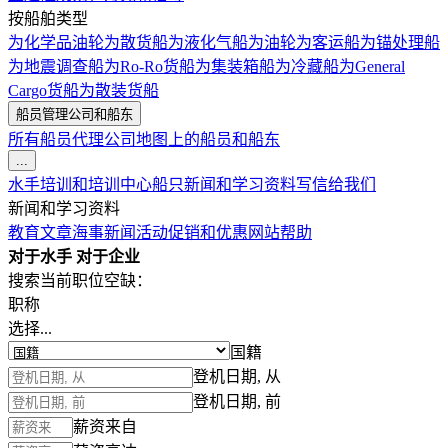
按船舶类型
为化学品油轮
为散货船
为液化气船
为油轮
为客运船
为锚处理船
为地震调查船
为Ro-Ro货船
为集装箱船
为冷藏船
为General
Cargo货船
为散装货船
船员管理公司和船东
所有船员代理公司
地图上的船员和船东
...
水手培训和培训中心
船只
新闻和学习资料
写信给我们
新闻和学习资料
教育文章
海事新闻
活动
促销和优惠
网站帮助
对于水手
对于企业
搜索当前职位空缺：
职称
选择...
国籍
登机日期, 从
登机日期, 前
薪资来自