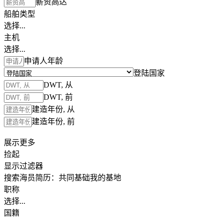
薪资高达
船舶类型
选择...
主机
选择...
申请人年龄
登陆国家
DWT, 从
DWT, 前
建造年份, 从
建造年份, 前
展示更多
捡起
显示过滤器
搜索海员简历：
共同基础
我的基地
职称
选择...
国籍