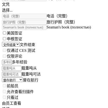
文凭
选择...
电话（完整）
旅行护照（完整）
Seaman's book (полностью)
美国签证
申根签证
文件结束
仅通过 CES 测试
仅限评论
多年经验
载重吨从
载重吨可达
曾在航行
前船员
允许查看扫描件
只看过
由员工查看