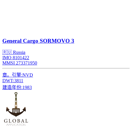
General Cargo
SORMOVO 3
🇷🇺 Russia
IMO 8101422
MMSI 273371950
章。引擎:
NVD
DWT:
3811
建造年份:
1983