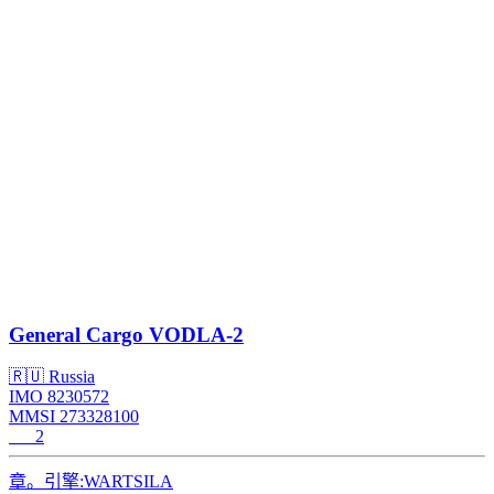
General Cargo
VODLA-2
🇷🇺 Russia
IMO 8230572
MMSI 273328100
2
章。引擎:
WARTSILA