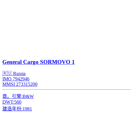
General Cargo
SORMOVO 1
🇷🇺 Russia
IMO 7942946
MMSI 273315200
章。引擎:
B&W
DWT:
560
建造年份:
1981