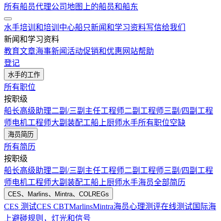
所有船员代理公司
地图上的船员和船东
水手培训和培训中心
船只
新闻和学习资料
写信给我们
新闻和学习资料
教育文章
海事新闻
活动
促销和优惠
网站帮助
登记
水手的工作
所有职位
按职级
船长
高级助理
二副/三副
主任工程师
二副工程师
三副/四副工程
师
电机工程师
大副
装配工
船上厨师
水手
所有职位空缺
海员简历
所有简历
按职级
船长
高级助理
二副/三副
主任工程师
二副工程师
三副/四副工程
师
电机工程师
大副
装配工
船上厨师
水手
海员全部简历
CES、Marlins、Mintra、COLREGs
CES 测试
CES CBT
Marlins
Mintra
海员心理测评在线测试
国际海
上避碰规则，灯光和信号