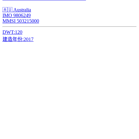
🇦🇺 Australia
IMO 9806249
MMSI 503215000
DWT:
120
建造年份:
2017