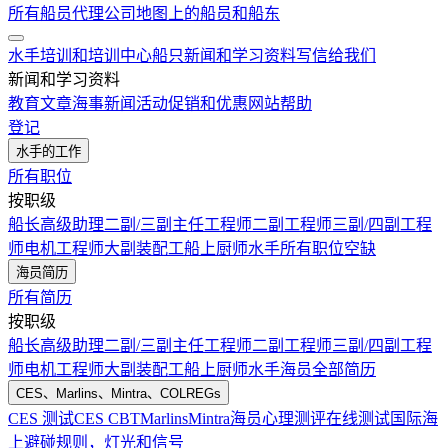
所有船员代理公司
地图上的船员和船东
水手培训和培训中心
船只
新闻和学习资料
写信给我们
新闻和学习资料
教育文章
海事新闻
活动
促销和优惠
网站帮助
登记
水手的工作
所有职位
按职级
船长
高级助理
二副/三副
主任工程师
二副工程师
三副/四副工程
师
电机工程师
大副
装配工
船上厨师
水手
所有职位空缺
海员简历
所有简历
按职级
船长
高级助理
二副/三副
主任工程师
二副工程师
三副/四副工程
师
电机工程师
大副
装配工
船上厨师
水手
海员全部简历
CES、Marlins、Mintra、COLREGs
CES 测试
CES CBT
Marlins
Mintra
海员心理测评在线测试
国际海
上避碰规则，灯光和信号