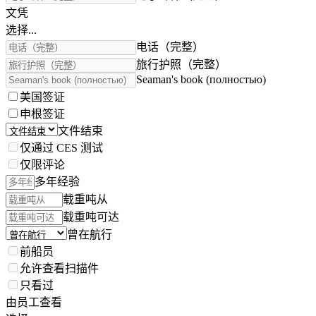
文凭
选择...
电话（完整）
旅行护照（完整）
Seaman's book (полностью)
美国签证
申根签证
文件结束
仅通过 CES 测试
仅限评论
多年经验
载重吨从
载重吨可达
曾在航行
前船员
允许查看扫描件
只看过
由员工查看