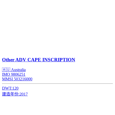
Other
ADV CAPE INSCRIPTION
🇦🇺 Australia
IMO 9806251
MMSI 503216000
DWT:
120
建造年份:
2017