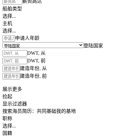
薪资高达
船舶类型
选择...
主机
选择...
申请人年龄
登陆国家
DWT, 从
DWT, 前
建造年份, 从
建造年份, 前
展示更多
捡起
显示过滤器
搜索海员简历：
共同基础
我的基地
职称
选择...
国籍