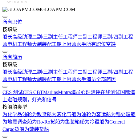
GLOAPM.COM
所有职位
按职级
船长
高级助理
二副/三副
主任工程师
二副工程师
三副/四副工程
师
电机工程师
大副
装配工
船上厨师
水手
所有职位空缺
所有简历
按职级
船长
高级助理
二副/三副
主任工程师
二副工程师
三副/四副工程
师
电机工程师
大副
装配工
船上厨师
水手
海员全部简历
CES 测试
CES CBT
Marlins
Mintra
海员心理测评在线测试
国际海
上避碰规则，灯光和信号
按船舶类型
为化学品油轮
为散货船
为液化气船
为油轮
为客运船
为锚处理船
为地震调查船
为Ro-Ro货船
为集装箱船
为冷藏船
为General
Cargo货船
为散装货船