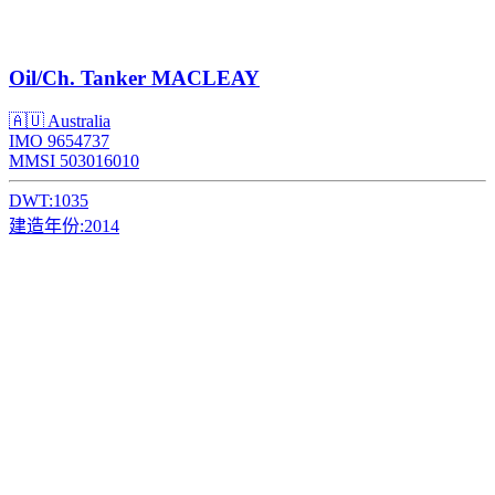
Oil/Ch. Tanker
MACLEAY
🇦🇺 Australia
IMO 9654737
MMSI 503016010
DWT:
1035
建造年份:
2014