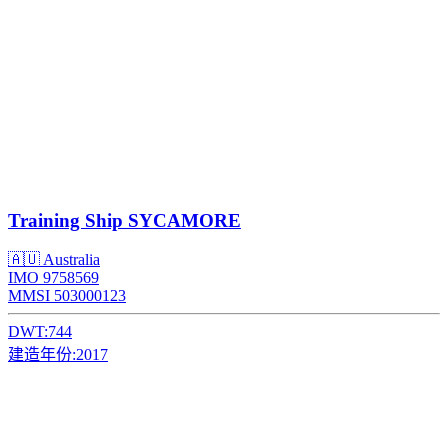
Training Ship
SYCAMORE
🇦🇺 Australia
IMO 9758569
MMSI 503000123
DWT:
744
建造年份:
2017