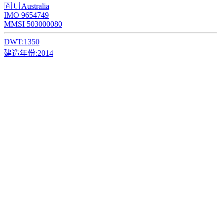
🇦🇺 Australia
IMO 9654749
MMSI 503000080
DWT:
1350
建造年份:
2014