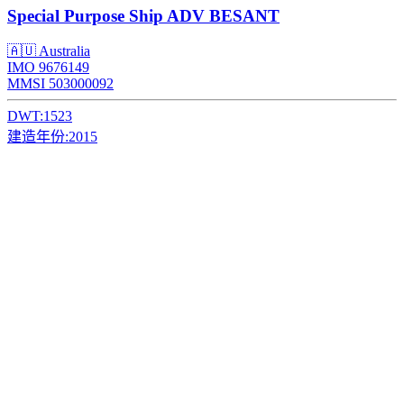
Special Purpose Ship
ADV BESANT
🇦🇺 Australia
IMO 9676149
MMSI 503000092
DWT:
1523
建造年份:
2015