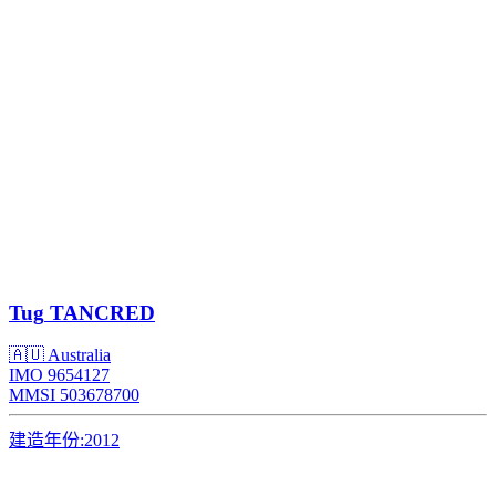
Tug
TANCRED
🇦🇺 Australia
IMO 9654127
MMSI 503678700
建造年份:
2012