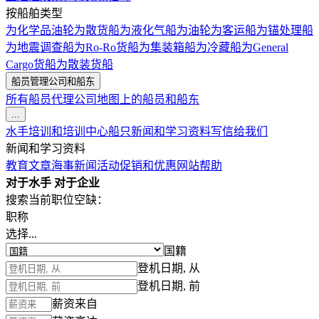
按船舶类型
为化学品油轮
为散货船
为液化气船
为油轮
为客运船
为锚处理船
为地震调查船
为Ro-Ro货船
为集装箱船
为冷藏船
为General
Cargo货船
为散装货船
船员管理公司和船东
所有船员代理公司
地图上的船员和船东
...
水手培训和培训中心
船只
新闻和学习资料
写信给我们
新闻和学习资料
教育文章
海事新闻
活动
促销和优惠
网站帮助
对于水手
对于企业
搜索当前职位空缺：
职称
选择...
国籍
登机日期, 从
登机日期, 前
薪资来自