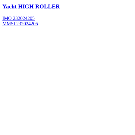
Yacht
HIGH ROLLER
IMO 232024205
MMSI 232024205