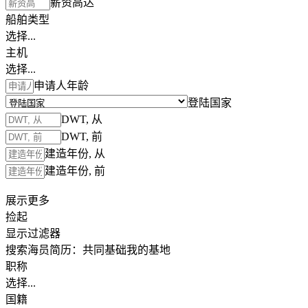
薪资高达
船舶类型
选择...
主机
选择...
申请人年龄
登陆国家
DWT, 从
DWT, 前
建造年份, 从
建造年份, 前
展示更多
捡起
显示过滤器
搜索海员简历：
共同基础
我的基地
职称
选择...
国籍