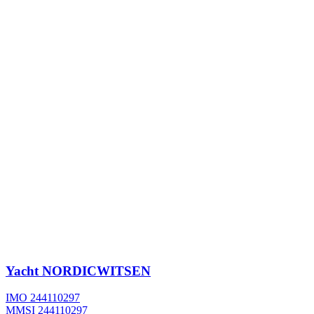
Yacht
NORDICWITSEN
IMO 244110297
MMSI 244110297