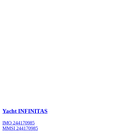
Yacht
INFINITAS
IMO 244170985
MMSI 244170985