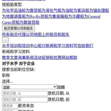
按船舶类型
为化学品油轮
为散货船
为液化气船
为油轮
为客运船
为锚处理船
为地震调查船
为Ro-Ro货船
为集装箱船
为冷藏船
为General
Cargo货船
为散装货船
船员管理公司和船东
所有船员代理公司
地图上的船员和船东
...
水手培训和培训中心
船只
新闻和学习资料
写信给我们
新闻和学习资料
教育文章
海事新闻
活动
促销和优惠
网站帮助
对于水手
对于企业
搜索当前职位空缺：
职称
选择...
国籍
登机日期, 从
登机日期, 前
薪资来自