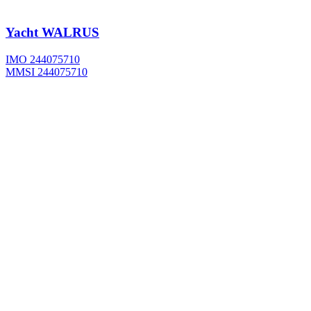
Yacht
WALRUS
IMO 244075710
MMSI 244075710