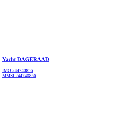
Yacht
DAGERAAD
IMO 244740856
MMSI 244740856