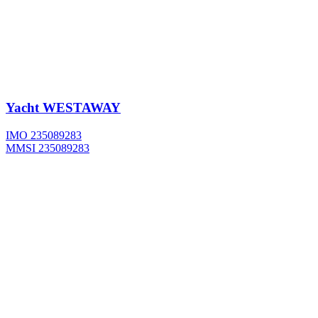
Yacht
WESTAWAY
IMO 235089283
MMSI 235089283