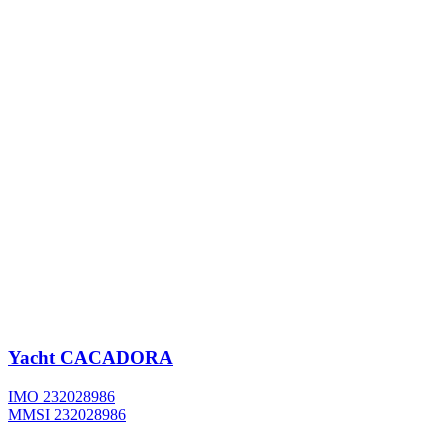
Yacht
CACADORA
IMO 232028986
MMSI 232028986