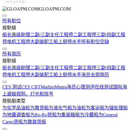
GLOAPM.COM
所有职位
按职级
船长
高级助理
二副/三副
主任工程师
二副工程师
三副/四副工程
师
电机工程师
大副
装配工
船上厨师
水手
所有职位空缺
所有简历
按职级
船长
高级助理
二副/三副
主任工程师
二副工程师
三副/四副工程
师
电机工程师
大副
装配工
船上厨师
水手
海员全部简历
CES 测试
CES CBT
Marlins
Mintra
海员心理测评在线测试
国际海
上避碰规则，灯光和信号
按船舶类型
为化学品油轮
为散货船
为液化气船
为油轮
为客运船
为锚处理船
为地震调查船
为Ro-Ro货船
为集装箱船
为冷藏船
为General
Cargo货船
为散装货船