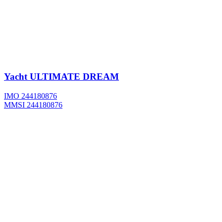
Yacht
ULTIMATE DREAM
IMO 244180876
MMSI 244180876