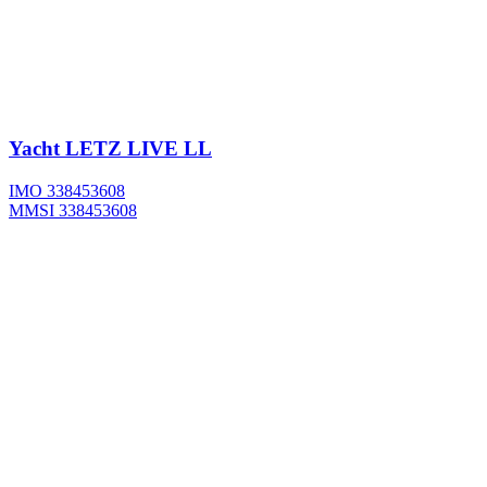
Yacht
LETZ LIVE LL
IMO 338453608
MMSI 338453608