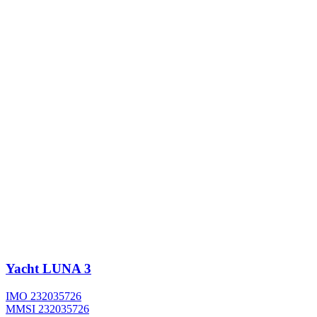
Yacht
LUNA 3
IMO 232035726
MMSI 232035726