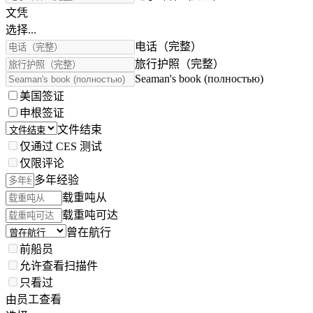
文凭
选择...
电话（完整）
旅行护照（完整）
Seaman's book (полностью)
美国签证
申根签证
文件结束
仅通过 CES 测试
仅限评论
多年经验
载重吨从
载重吨可达
曾在航行
前船员
允许查看扫描件
只看过
由员工查看