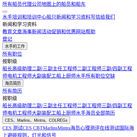
所有船员代理公司
地图上的船员和船东
水手培训和培训中心
船只
新闻和学习资料
写信给我们
新闻和学习资料
教育文章
海事新闻
活动
促销和优惠
网站帮助
登记
水手的工作
所有职位
按职级
船长
高级助理
二副/三副
主任工程师
二副工程师
三副/四副工程
师
电机工程师
大副
装配工
船上厨师
水手
所有职位空缺
海员简历
所有简历
按职级
船长
高级助理
二副/三副
主任工程师
二副工程师
三副/四副工程
师
电机工程师
大副
装配工
船上厨师
水手
海员全部简历
CES、Marlins、Mintra、COLREGs
CES 测试
CES CBT
Marlins
Mintra
海员心理测评在线测试
国际海
上避碰规则，灯光和信号