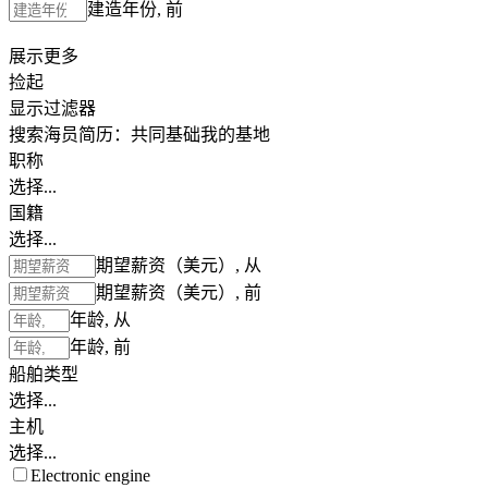
建造年份, 前
展示更多
捡起
显示过滤器
搜索海员简历：
共同基础
我的基地
职称
选择...
国籍
选择...
期望薪资（美元）, 从
期望薪资（美元）, 前
年龄, 从
年龄, 前
船舶类型
选择...
主机
选择...
Electronic engine