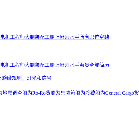
电机工程师
大副
装配工
船上厨师
水手
所有职位空缺
电机工程师
大副
装配工
船上厨师
水手
海员全部简历
上避碰规则，灯光和信号
为地震调查船
为Ro-Ro货船
为集装箱船
为冷藏船
为General Cargo