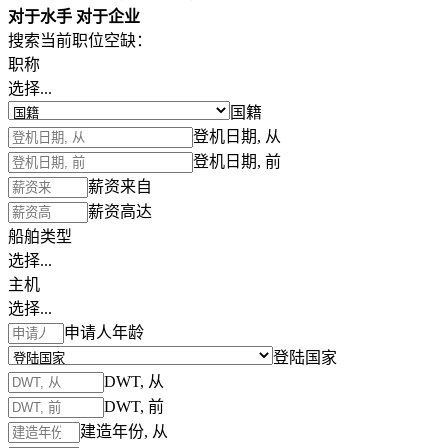
对于水手
对于企业
搜索当前职位空缺：
职称
选择...
国籍
登机日期, 从
登机日期, 前
薪资来自
薪资高达
船舶类型
选择...
主机
选择...
申请人年龄
登陆国家
DWT, 从
DWT, 前
建造年份, 从