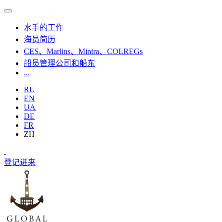
水手的工作
海员简历
CES、Marlins、Mintra、COLREGs
船员管理公司和船东
...
RU
EN
UA
DE
FR
ZH
登记
进来