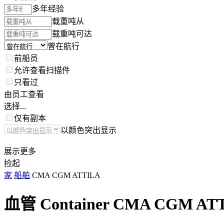
多年经验
载重吨从
载重吨可达
曾在航行
前船员
允许查看扫描件
只看过
由员工查看
选择...
仅有副本
以颜色突出显示
展示更多
捡起
家
船舶
CMA CGM ATTILA
血管 Container
CMA CGM AT