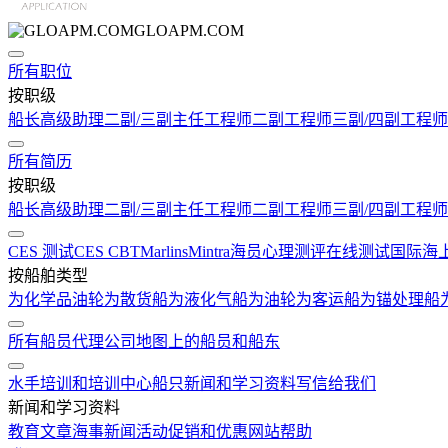
GLOAPM.COM
所有职位
按职级
船长
高级助理
二副/三副
主任工程师
二副工程师
三副/四副工程师
所有简历
按职级
船长
高级助理
二副/三副
主任工程师
二副工程师
三副/四副工程师
CES 测试
CES CBT
Marlins
Mintra
海员心理测评在线测试
国际海
按船舶类型
为化学品油轮
为散货船
为液化气船
为油轮
为客运船
为锚处理船
所有船员代理公司
地图上的船员和船东
水手培训和培训中心
船只
新闻和学习资料
写信给我们
新闻和学习资料
教育文章
海事新闻
活动
促销和优惠
网站帮助