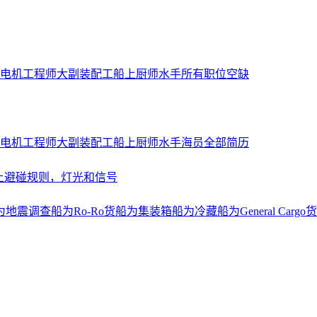
电机工程师
大副
装配工
船上厨师
水手
所有职位空缺
电机工程师
大副
装配工
船上厨师
水手
海员全部简历
上避碰规则，灯光和信号
为地震调查船
为Ro-Ro货船
为集装箱船
为冷藏船
为General Cargo