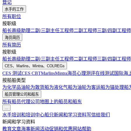
登记
水手的工作
所有职位
按职级
船长
高级助理
二副/三副
主任工程师
二副工程师
三副/四副工程师
海员简历
所有简历
按职级
船长
高级助理
二副/三副
主任工程师
二副工程师
三副/四副工程师
CES、Marlins、Mintra、COLREGs
CES 测试
CES CBT
Marlins
Mintra
海员心理测评在线测试
国际海
按船舶类型
为化学品油轮
为散货船
为液化气船
为油轮
为客运船
为锚处理船
船员管理公司和船东
所有船员代理公司
地图上的船员和船东
...
水手培训和培训中心
船只
新闻和学习资料
写信给我们
新闻和学习资料
教育文章
海事新闻
活动
促销和优惠
网站帮助