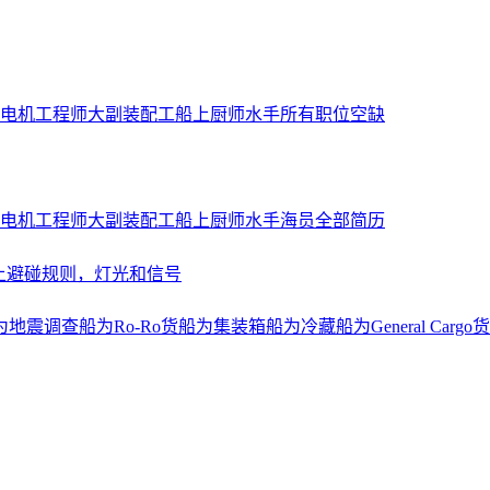
电机工程师
大副
装配工
船上厨师
水手
所有职位空缺
电机工程师
大副
装配工
船上厨师
水手
海员全部简历
上避碰规则，灯光和信号
为地震调查船
为Ro-Ro货船
为集装箱船
为冷藏船
为General Cargo