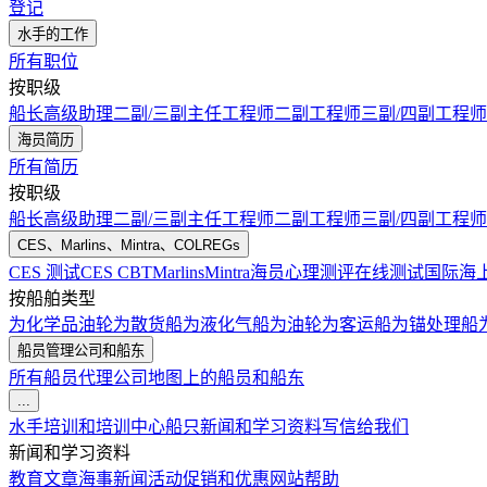
登记
水手的工作
所有职位
按职级
船长
高级助理
二副/三副
主任工程师
二副工程师
三副/四副工程师
海员简历
所有简历
按职级
船长
高级助理
二副/三副
主任工程师
二副工程师
三副/四副工程师
CES、Marlins、Mintra、COLREGs
CES 测试
CES CBT
Marlins
Mintra
海员心理测评在线测试
国际海
按船舶类型
为化学品油轮
为散货船
为液化气船
为油轮
为客运船
为锚处理船
船员管理公司和船东
所有船员代理公司
地图上的船员和船东
...
水手培训和培训中心
船只
新闻和学习资料
写信给我们
新闻和学习资料
教育文章
海事新闻
活动
促销和优惠
网站帮助