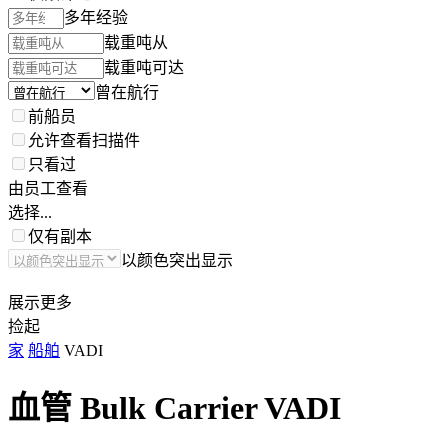
多年经验
载重吨从
载重吨可达
曾在航行
前船员
允许查看扫描件
只看过
由员工查看
选择...
仅有副本
以颜色突出显示
展示更多
捡起
家
船舶
VADI
血管 Bulk Carrier
VADI