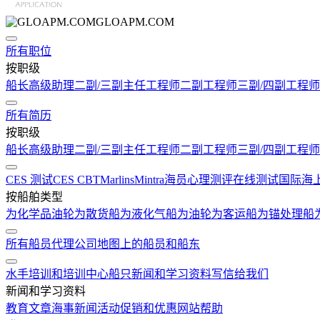
GLOAPM.COM
所有职位
按职级
船长
高级助理
二副/三副
主任工程师
二副工程师
三副/四副工程师
所有简历
按职级
船长
高级助理
二副/三副
主任工程师
二副工程师
三副/四副工程师
CES 测试
CES CBT
Marlins
Mintra
海员心理测评在线测试
国际海
按船舶类型
为化学品油轮
为散货船
为液化气船
为油轮
为客运船
为锚处理船
所有船员代理公司
地图上的船员和船东
水手培训和培训中心
船只
新闻和学习资料
写信给我们
新闻和学习资料
教育文章
海事新闻
活动
促销和优惠
网站帮助