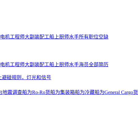
电机工程师
大副
装配工
船上厨师
水手
所有职位空缺
电机工程师
大副
装配工
船上厨师
水手
海员全部简历
上避碰规则，灯光和信号
为地震调查船
为Ro-Ro货船
为集装箱船
为冷藏船
为General Cargo