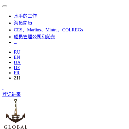
水手的工作
海员简历
CES、Marlins、Mintra、COLREGs
船员管理公司和船东
...
RU
EN
UA
DE
FR
ZH
登记
进来