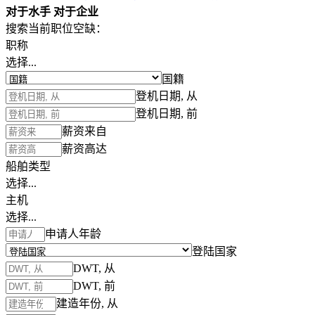
对于水手
对于企业
搜索当前职位空缺：
职称
选择...
国籍
登机日期, 从
登机日期, 前
薪资来自
薪资高达
船舶类型
选择...
主机
选择...
申请人年龄
登陆国家
DWT, 从
DWT, 前
建造年份, 从