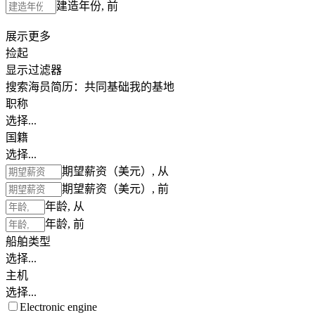
建造年份, 前
展示更多
捡起
显示过滤器
搜索海员简历：
共同基础
我的基地
职称
选择...
国籍
选择...
期望薪资（美元）, 从
期望薪资（美元）, 前
年龄, 从
年龄, 前
船舶类型
选择...
主机
选择...
Electronic engine