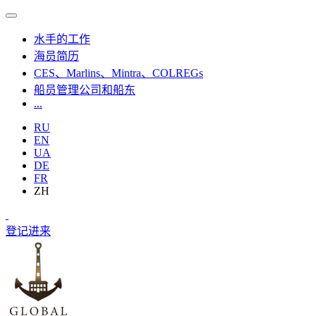
水手的工作
海员简历
CES、Marlins、Mintra、COLREGs
船员管理公司和船东
...
RU
EN
UA
DE
FR
ZH
登记
进来