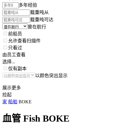
多年经验
载重吨从
载重吨可达
曾在航行
前船员
允许查看扫描件
只看过
由员工查看
选择...
仅有副本
以颜色突出显示
展示更多
捡起
家
船舶
BOKE
血管 Fish
BOKE