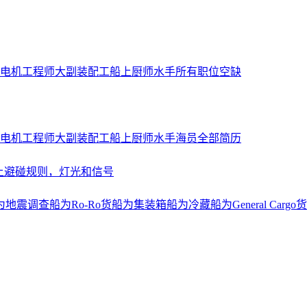
电机工程师
大副
装配工
船上厨师
水手
所有职位空缺
电机工程师
大副
装配工
船上厨师
水手
海员全部简历
上避碰规则，灯光和信号
为地震调查船
为Ro-Ro货船
为集装箱船
为冷藏船
为General Cargo