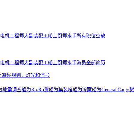
电机工程师
大副
装配工
船上厨师
水手
所有职位空缺
电机工程师
大副
装配工
船上厨师
水手
海员全部简历
上避碰规则，灯光和信号
为地震调查船
为Ro-Ro货船
为集装箱船
为冷藏船
为General Cargo