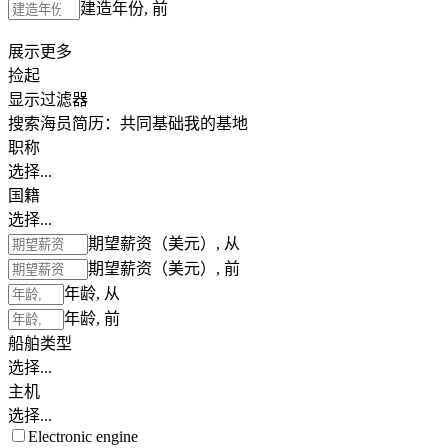
建造年份, 前
展示更多
捡起
显示过滤器
搜索海员简历：
共同基础
我的基地
职称
选择...
国籍
选择...
期望薪资（美元）, 从
期望薪资（美元）, 前
年龄, 从
年龄, 前
船舶类型
选择...
主机
选择...
Electronic engine