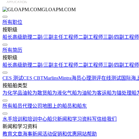
GLOAPM.COM
所有职位
按职级
船长
高级助理
二副/三副
主任工程师
二副工程师
三副/四副工程师
所有简历
按职级
船长
高级助理
二副/三副
主任工程师
二副工程师
三副/四副工程师
CES 测试
CES CBT
Marlins
Mintra
海员心理测评在线测试
国际海
按船舶类型
为化学品油轮
为散货船
为液化气船
为油轮
为客运船
为锚处理船
所有船员代理公司
地图上的船员和船东
水手培训和培训中心
船只
新闻和学习资料
写信给我们
新闻和学习资料
教育文章
海事新闻
活动
促销和优惠
网站帮助