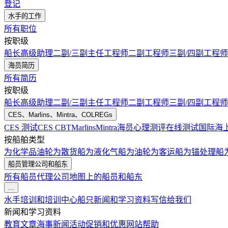
登记
水手的工作
所有职位
按职级
船长
高级助理
二副/三副
主任工程师
二副工程师
三副/四副工程师
海员简历
所有简历
按职级
船长
高级助理
二副/三副
主任工程师
二副工程师
三副/四副工程师
CES、Marlins、Mintra、COLREGs
CES 测试
CES CBT
Marlins
Mintra
海员心理测评在线测试
国际海
按船舶类型
为化学品油轮
为散货船
为液化气船
为油轮
为客运船
为锚处理船
船员管理公司和船东
所有船员代理公司
地图上的船员和船东
...
水手培训和培训中心
船只
新闻和学习资料
写信给我们
新闻和学习资料
教育文章
海事新闻
活动
促销和优惠
网站帮助