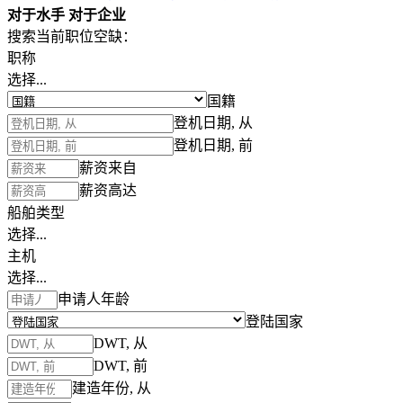
对于水手
对于企业
搜索当前职位空缺：
职称
选择...
国籍
登机日期, 从
登机日期, 前
薪资来自
薪资高达
船舶类型
选择...
主机
选择...
申请人年龄
登陆国家
DWT, 从
DWT, 前
建造年份, 从