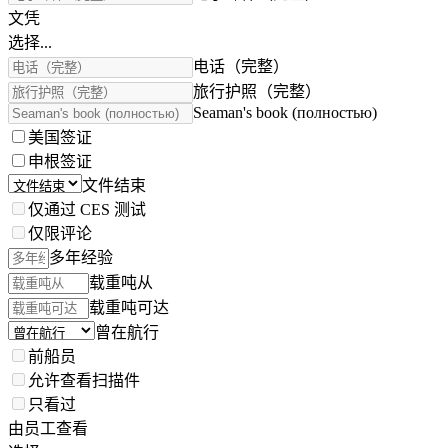
文凭
选择...
电话（完整）
旅行护照（完整）
Seaman's book (полностью)
美国签证
申根签证
文件结束
仅通过 CES 测试
仅限评论
多年经验
载重吨从
载重吨可达
曾在航行
前船员
允许查看扫描件
只看过
由员工查看