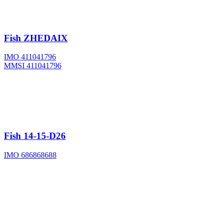
Fish
ZHEDAIX
IMO 411041796
MMSI 411041796
Fish
14-15-D26
IMO 686868688