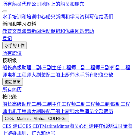
所有船员代理公司
地图上的船员和船东
水手培训和培训中心
船只
新闻和学习资料
写信给我们
新闻和学习资料
教育文章
海事新闻
活动
促销和优惠
网站帮助
登记
水手的工作
所有职位
按职级
船长
高级助理
二副/三副
主任工程师
二副工程师
三副/四副工程
师
电机工程师
大副
装配工
船上厨师
水手
所有职位空缺
海员简历
所有简历
按职级
船长
高级助理
二副/三副
主任工程师
二副工程师
三副/四副工程
师
电机工程师
大副
装配工
船上厨师
水手
海员全部简历
CES、Marlins、Mintra、COLREGs
CES 测试
CES CBT
Marlins
Mintra
海员心理测评在线测试
国际海
上避碰规则，灯光和信号