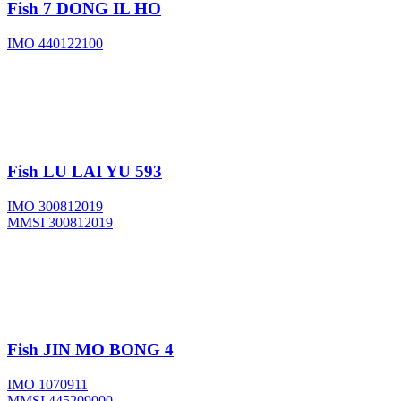
Fish
7 DONG IL HO
IMO 440122100
Fish
LU LAI YU 593
IMO 300812019
MMSI 300812019
Fish
JIN MO BONG 4
IMO 1070911
MMSI 445209000