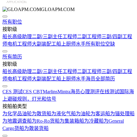
GLOAPM.COM
所有职位
按职级
船长
高级助理
二副/三副
主任工程师
二副工程师
三副/四副工程
师
电机工程师
大副
装配工
船上厨师
水手
所有职位空缺
所有简历
按职级
船长
高级助理
二副/三副
主任工程师
二副工程师
三副/四副工程
师
电机工程师
大副
装配工
船上厨师
水手
海员全部简历
CES 测试
CES CBT
Marlins
Mintra
海员心理测评在线测试
国际海
上避碰规则，灯光和信号
按船舶类型
为化学品油轮
为散货船
为液化气船
为油轮
为客运船
为锚处理船
为地震调查船
为Ro-Ro货船
为集装箱船
为冷藏船
为General
Cargo货船
为散装货船