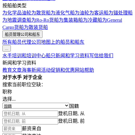
按船舶类型
为化学品油轮
为散货船
为液化气船
为油轮
为客运船
为锚处理船
为地震调查船
为Ro-Ro货船
为集装箱船
为冷藏船
为General
Cargo货船
为散装货船
船员管理公司和船东
所有船员代理公司
地图上的船员和船东
...
水手培训和培训中心
船只
新闻和学习资料
写信给我们
新闻和学习资料
教育文章
海事新闻
活动
促销和优惠
网站帮助
对于水手
对于企业
搜索当前职位空缺：
职称
选择...
国籍
登机日期, 从
登机日期, 前
薪资来自