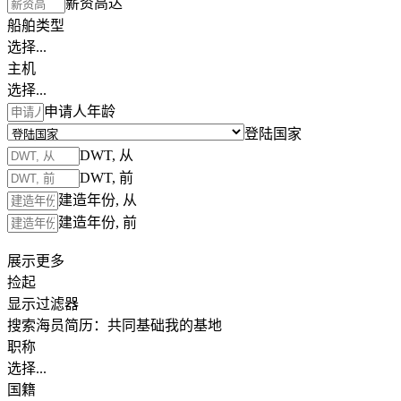
薪资高达
船舶类型
选择...
主机
选择...
申请人年龄
登陆国家
DWT, 从
DWT, 前
建造年份, 从
建造年份, 前
展示更多
捡起
显示过滤器
搜索海员简历：
共同基础
我的基地
职称
选择...
国籍