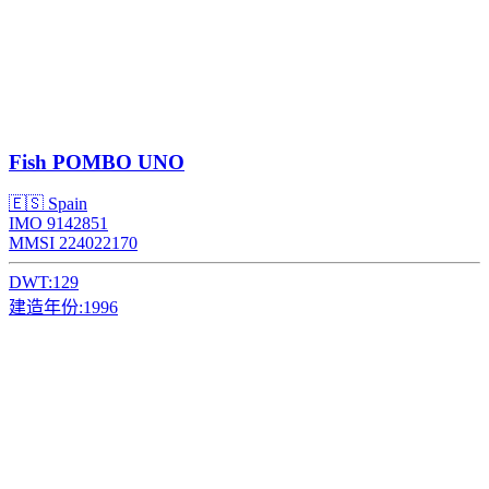
Fish
POMBO UNO
🇪🇸 Spain
IMO 9142851
MMSI 224022170
DWT:
129
建造年份:
1996