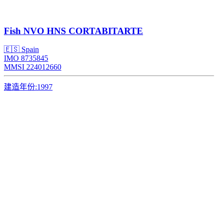
Fish
NVO HNS CORTABITARTE
🇪🇸 Spain
IMO 8735845
MMSI 224012660
建造年份:
1997