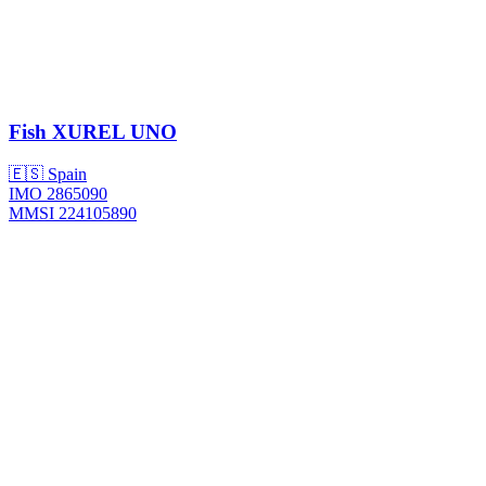
Fish
XUREL UNO
🇪🇸 Spain
IMO 2865090
MMSI 224105890