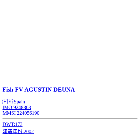
Fish
FV AGUSTIN DEUNA
🇪🇸 Spain
IMO 9248863
MMSI 224056190
DWT:
173
建造年份:
2002