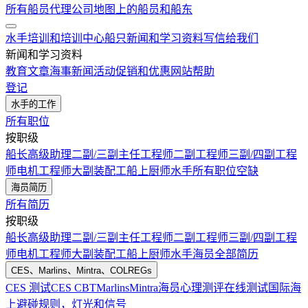
所有船员代理公司
地图上的船员和船东
水手培训和培训中心
船只
新闻和学习资料
写信给我们
新闻和学习资料
教育文章
海事新闻
活动
促销和优惠
网站帮助
登记
水手的工作
所有职位
按职级
船长
高级助理
二副/三副
主任工程师
二副工程师
三副/四副工程
师
电机工程师
大副
装配工
船上厨师
水手
所有职位空缺
海员简历
所有简历
按职级
船长
高级助理
二副/三副
主任工程师
二副工程师
三副/四副工程
师
电机工程师
大副
装配工
船上厨师
水手
海员全部简历
CES、Marlins、Mintra、COLREGs
CES 测试
CES CBT
Marlins
Mintra
海员心理测评在线测试
国际海
上避碰规则，灯光和信号