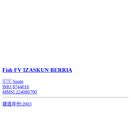
Fish
FV IZASKUN BERRIA
🇪🇸 Spain
IMO 8744016
MMSI 224086790
建造年份:
2003