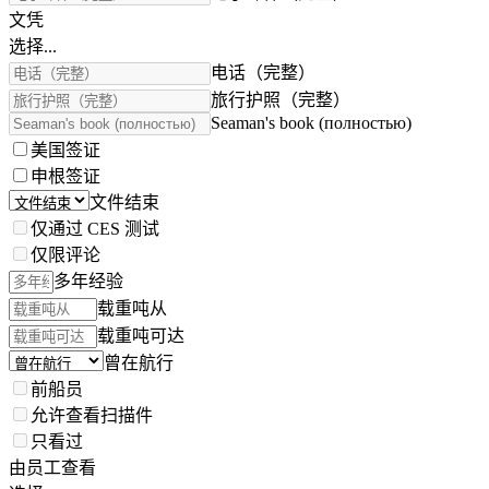
文凭
选择...
电话（完整）
旅行护照（完整）
Seaman's book (полностью)
美国签证
申根签证
文件结束
仅通过 CES 测试
仅限评论
多年经验
载重吨从
载重吨可达
曾在航行
前船员
允许查看扫描件
只看过
由员工查看