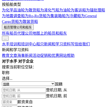
按船舶类型
为化学品油轮
为散货船
为液化气船
为油轮
为客运船
为锚处理船
为地震调查船
为Ro-Ro货船
为集装箱船
为冷藏船
为General
Cargo货船
为散装货船
船员管理公司和船东
所有船员代理公司
地图上的船员和船东
...
水手培训和培训中心
船只
新闻和学习资料
写信给我们
新闻和学习资料
教育文章
海事新闻
活动
促销和优惠
网站帮助
对于水手
对于企业
搜索当前职位空缺：
职称
选择...
国籍
登机日期, 从
登机日期, 前
薪资来自