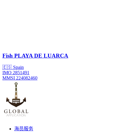
Fish
PLAYA DE LUARCA
🇪🇸 Spain
IMO 2851491
MMSI 224082460
海员服务