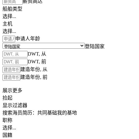
薪资高达
船舶类型
选择...
主机
选择...
申请人年龄
登陆国家
DWT, 从
DWT, 前
建造年份, 从
建造年份, 前
展示更多
捡起
显示过滤器
搜索海员简历：
共同基础
我的基地
职称
选择...
国籍