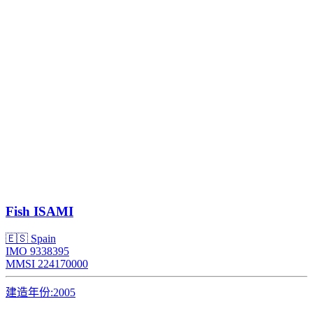
Fish
ISAMI
🇪🇸 Spain
IMO 9338395
MMSI 224170000
建造年份:
2005