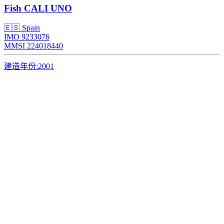
Fish
CALI UNO
🇪🇸 Spain
IMO 9233076
MMSI 224018440
建造年份:
2001