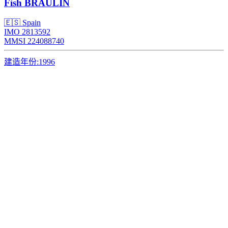
Fish
BRAULIN
🇪🇸 Spain
IMO 2813592
MMSI 224088740
建造年份:
1996