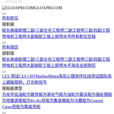
GLOAPM.COM
所有职位
按职级
船长
高级助理
二副/三副
主任工程师
二副工程师
三副/四副工程
师
电机工程师
大副
装配工
船上厨师
水手
所有职位空缺
所有简历
按职级
船长
高级助理
二副/三副
主任工程师
二副工程师
三副/四副工程
师
电机工程师
大副
装配工
船上厨师
水手
海员全部简历
CES 测试
CES CBT
Marlins
Mintra
海员心理测评在线测试
国际海
上避碰规则，灯光和信号
按船舶类型
为化学品油轮
为散货船
为液化气船
为油轮
为客运船
为锚处理船
为地震调查船
为Ro-Ro货船
为集装箱船
为冷藏船
为General
Cargo货船
为散装货船