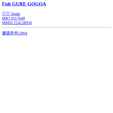
Fish
GURE GOGOA
🇪🇸 Spain
IMO 9317640
MMSI 224128930
建造年份:
2004