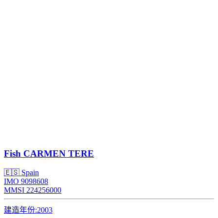
Fish
CARMEN TERE
🇪🇸 Spain
IMO 9098608
MMSI 224256000
建造年份:
2003