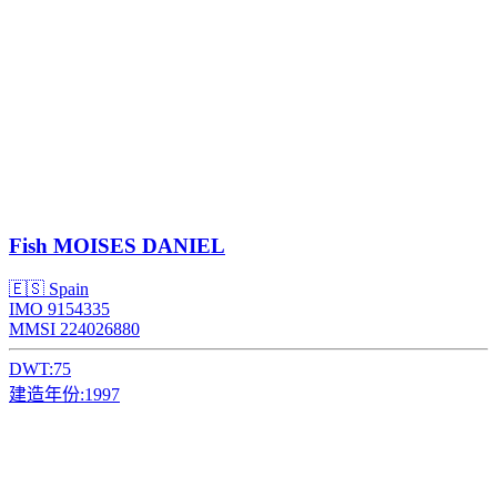
Fish
MOISES DANIEL
🇪🇸 Spain
IMO 9154335
MMSI 224026880
DWT:
75
建造年份:
1997