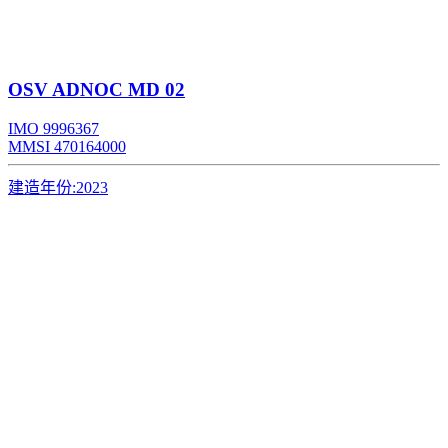
OSV
ADNOC MD 02
IMO 9996367
MMSI 470164000
建造年份:
2023