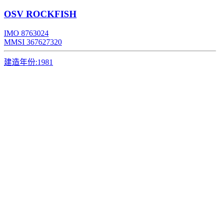
OSV
ROCKFISH
IMO 8763024
MMSI 367627320
建造年份:
1981