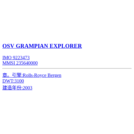
OSV
GRAMPIAN EXPLORER
IMO 9223473
MMSI 235640000
章。引擎:
Rolls-Royce Bergen
DWT:
3100
建造年份:
2003