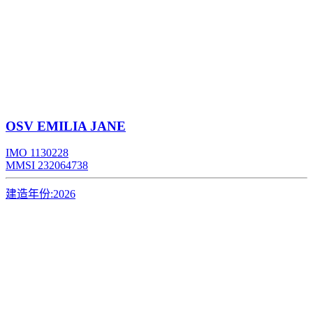
OSV
EMILIA JANE
IMO 1130228
MMSI 232064738
建造年份:
2026