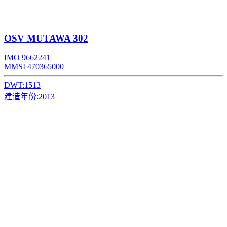
OSV
MUTAWA 302
IMO 9662241
MMSI 470365000
DWT:
1513
建造年份:
2013