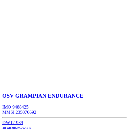
OSV
GRAMPIAN ENDURANCE
IMO 9488425
MMSI 235076692
DWT:
1939