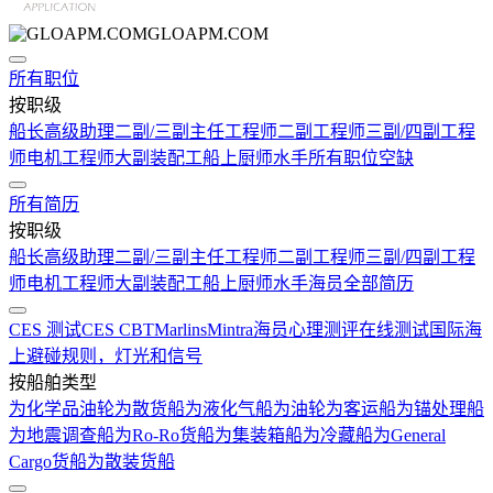
GLOAPM.COM
所有职位
按职级
船长
高级助理
二副/三副
主任工程师
二副工程师
三副/四副工程
师
电机工程师
大副
装配工
船上厨师
水手
所有职位空缺
所有简历
按职级
船长
高级助理
二副/三副
主任工程师
二副工程师
三副/四副工程
师
电机工程师
大副
装配工
船上厨师
水手
海员全部简历
CES 测试
CES CBT
Marlins
Mintra
海员心理测评在线测试
国际海
上避碰规则，灯光和信号
按船舶类型
为化学品油轮
为散货船
为液化气船
为油轮
为客运船
为锚处理船
为地震调查船
为Ro-Ro货船
为集装箱船
为冷藏船
为General
Cargo货船
为散装货船