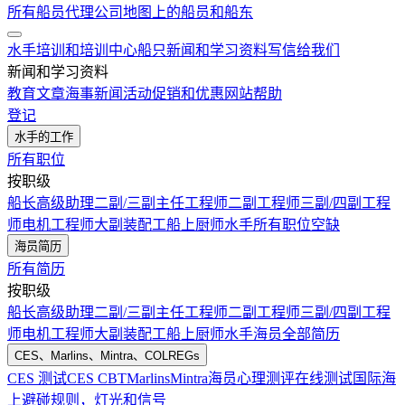
所有船员代理公司
地图上的船员和船东
水手培训和培训中心
船只
新闻和学习资料
写信给我们
新闻和学习资料
教育文章
海事新闻
活动
促销和优惠
网站帮助
登记
水手的工作
所有职位
按职级
船长
高级助理
二副/三副
主任工程师
二副工程师
三副/四副工程
师
电机工程师
大副
装配工
船上厨师
水手
所有职位空缺
海员简历
所有简历
按职级
船长
高级助理
二副/三副
主任工程师
二副工程师
三副/四副工程
师
电机工程师
大副
装配工
船上厨师
水手
海员全部简历
CES、Marlins、Mintra、COLREGs
CES 测试
CES CBT
Marlins
Mintra
海员心理测评在线测试
国际海
上避碰规则，灯光和信号