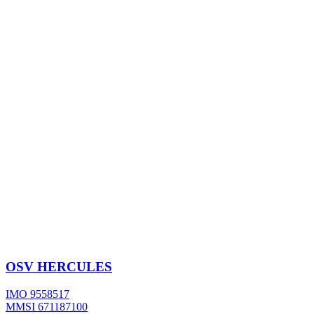
OSV
HERCULES
IMO 9558517
MMSI 671187100