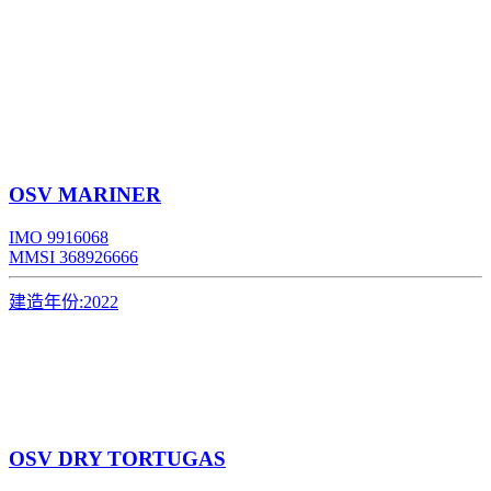
OSV
MARINER
IMO 9916068
MMSI 368926666
建造年份:
2022
OSV
DRY TORTUGAS