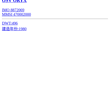
OSV
ORYX
IMO 8872069
MMSI 470002000
DWT:
496
建造年份:
1980