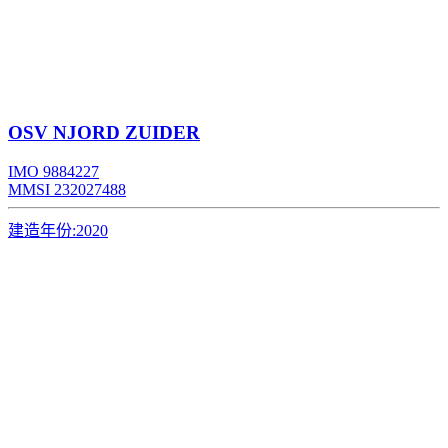
OSV
NJORD ZUIDER
IMO 9884227
MMSI 232027488
建造年份:
2020