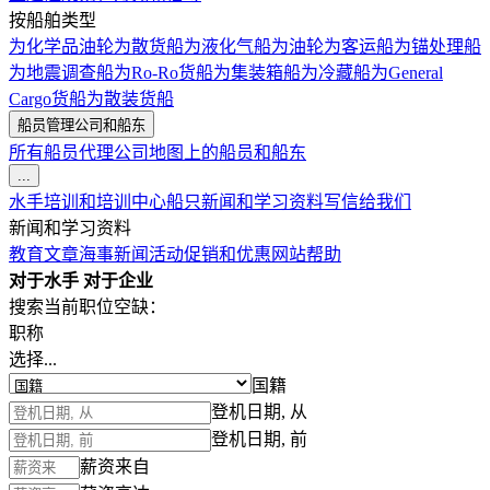
按船舶类型
为化学品油轮
为散货船
为液化气船
为油轮
为客运船
为锚处理船
为地震调查船
为Ro-Ro货船
为集装箱船
为冷藏船
为General
Cargo货船
为散装货船
船员管理公司和船东
所有船员代理公司
地图上的船员和船东
...
水手培训和培训中心
船只
新闻和学习资料
写信给我们
新闻和学习资料
教育文章
海事新闻
活动
促销和优惠
网站帮助
对于水手
对于企业
搜索当前职位空缺：
职称
选择...
国籍
登机日期, 从
登机日期, 前
薪资来自