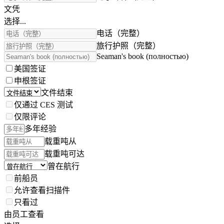
文凭
选择...
电话（完整）
旅行护照（完整）
Seaman's book (полностью)
美国签证
申根签证
文件结束
仅通过 CES 测试
仅限评论
多年经验
载重吨从
载重吨可达
曾在航行
前船员
允许查看扫描件
只看过
由员工查看