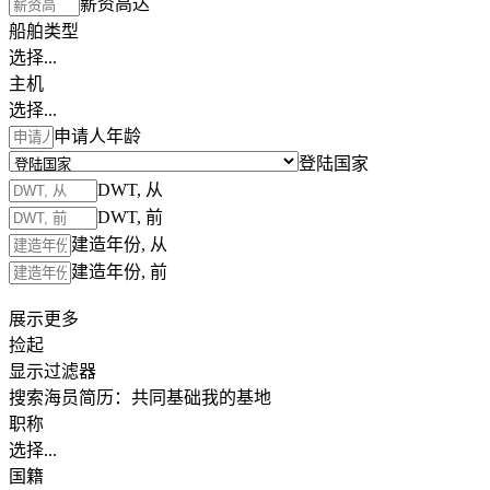
薪资高达
船舶类型
选择...
主机
选择...
申请人年龄
登陆国家
DWT, 从
DWT, 前
建造年份, 从
建造年份, 前
展示更多
捡起
显示过滤器
搜索海员简历：
共同基础
我的基地
职称
选择...
国籍