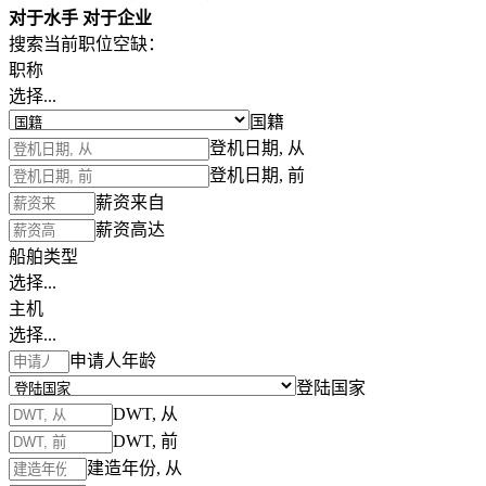
对于水手
对于企业
搜索当前职位空缺：
职称
选择...
国籍
登机日期, 从
登机日期, 前
薪资来自
薪资高达
船舶类型
选择...
主机
选择...
申请人年龄
登陆国家
DWT, 从
DWT, 前
建造年份, 从