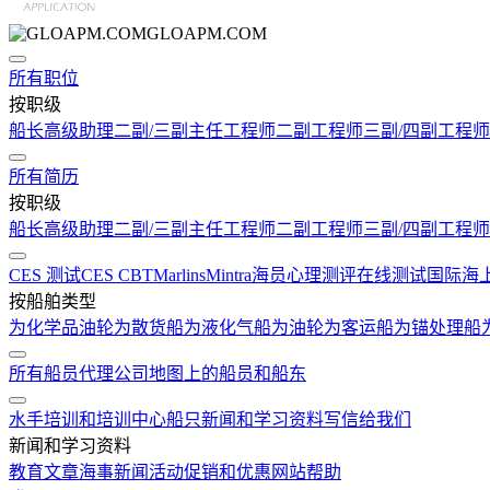
GLOAPM.COM
所有职位
按职级
船长
高级助理
二副/三副
主任工程师
二副工程师
三副/四副工程师
所有简历
按职级
船长
高级助理
二副/三副
主任工程师
二副工程师
三副/四副工程师
CES 测试
CES CBT
Marlins
Mintra
海员心理测评在线测试
国际海
按船舶类型
为化学品油轮
为散货船
为液化气船
为油轮
为客运船
为锚处理船
所有船员代理公司
地图上的船员和船东
水手培训和培训中心
船只
新闻和学习资料
写信给我们
新闻和学习资料
教育文章
海事新闻
活动
促销和优惠
网站帮助