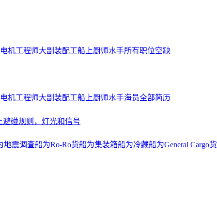
电机工程师
大副
装配工
船上厨师
水手
所有职位空缺
电机工程师
大副
装配工
船上厨师
水手
海员全部简历
上避碰规则，灯光和信号
为地震调查船
为Ro-Ro货船
为集装箱船
为冷藏船
为General Cargo