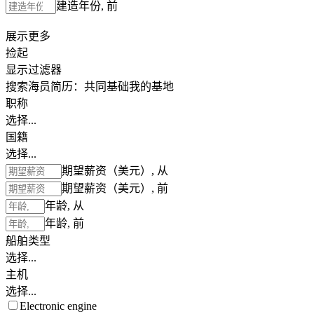
建造年份, 前
展示更多
捡起
显示过滤器
搜索海员简历：
共同基础
我的基地
职称
选择...
国籍
选择...
期望薪资（美元）, 从
期望薪资（美元）, 前
年龄, 从
年龄, 前
船舶类型
选择...
主机
选择...
Electronic engine