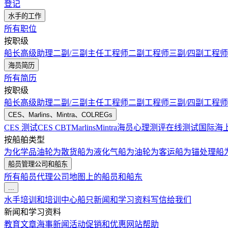
登记
水手的工作
所有职位
按职级
船长
高级助理
二副/三副
主任工程师
二副工程师
三副/四副工程师
海员简历
所有简历
按职级
船长
高级助理
二副/三副
主任工程师
二副工程师
三副/四副工程师
CES、Marlins、Mintra、COLREGs
CES 测试
CES CBT
Marlins
Mintra
海员心理测评在线测试
国际海
按船舶类型
为化学品油轮
为散货船
为液化气船
为油轮
为客运船
为锚处理船
船员管理公司和船东
所有船员代理公司
地图上的船员和船东
...
水手培训和培训中心
船只
新闻和学习资料
写信给我们
新闻和学习资料
教育文章
海事新闻
活动
促销和优惠
网站帮助