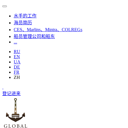
水手的工作
海员简历
CES、Marlins、Mintra、COLREGs
船员管理公司和船东
...
RU
EN
UA
DE
FR
ZH
登记
进来