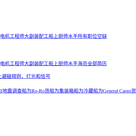
电机工程师
大副
装配工
船上厨师
水手
所有职位空缺
电机工程师
大副
装配工
船上厨师
水手
海员全部简历
上避碰规则，灯光和信号
为地震调查船
为Ro-Ro货船
为集装箱船
为冷藏船
为General Cargo