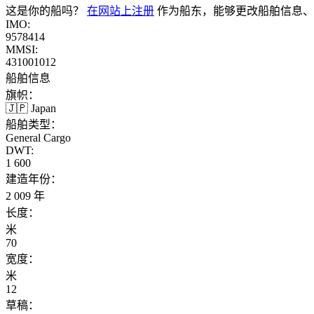
这是你的船吗？
在网站上注册
作为船东，能够更改船舶信息、
IMO:
9578414
MMSI:
431001012
船舶信息
旗帜：
🇯🇵 Japan
船舶类型：
General Cargo
DWT:
1 600
建造年份：
2 009 年
长度：
米
70
宽度：
米
12
草稿：