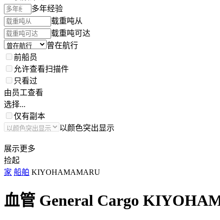
多年经验
载重吨从
载重吨可达
曾在航行
前船员
允许查看扫描件
只看过
由员工查看
选择...
仅有副本
以颜色突出显示
展示更多
捡起
家
船舶
KIYOHAMAMARU
血管 General Cargo
KIYOHA