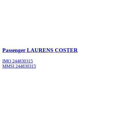
Passenger
LAURENS COSTER
IMO 244830315
MMSI 244830315