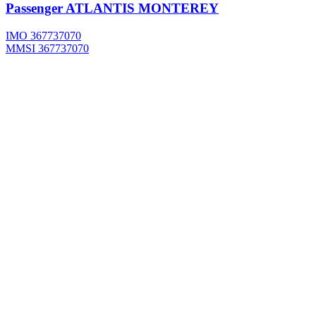
Passenger
ATLANTIS MONTEREY
IMO 367737070
MMSI 367737070