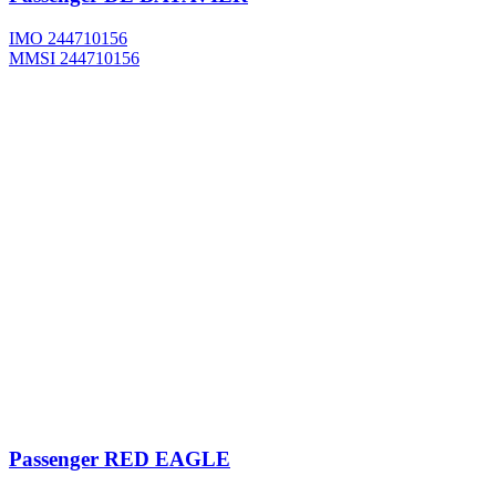
IMO 244710156
MMSI 244710156
Passenger
RED EAGLE