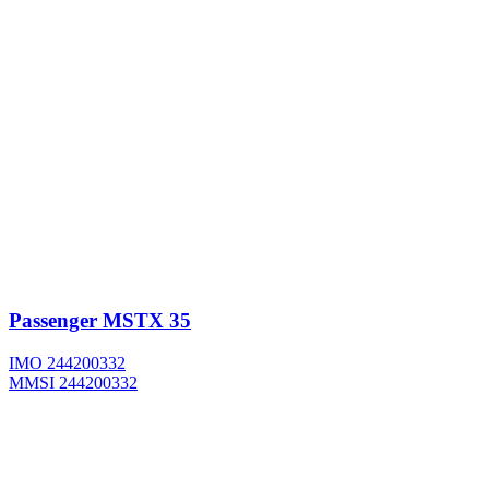
Passenger
MSTX 35
IMO 244200332
MMSI 244200332