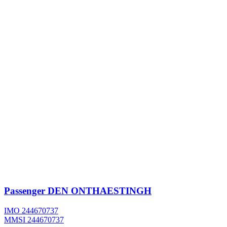
Passenger
DEN ONTHAESTINGH
IMO 244670737
MMSI 244670737