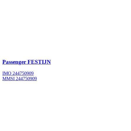
Passenger
FESTIJN
IMO 244750909
MMSI 244750909