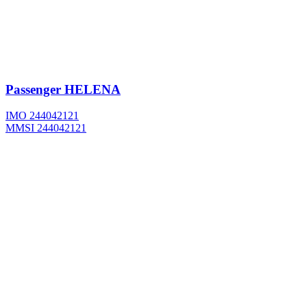
Passenger
HELENA
IMO 244042121
MMSI 244042121