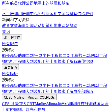
所有船员代理公司
地图上的船员和船东
水手培训和培训中心
船只
新闻和学习资料
写信给我们
新闻和学习资料
教育文章
海事新闻
活动
促销和优惠
网站帮助
登记
水手的工作
所有职位
按职级
船长
高级助理
二副/三副
主任工程师
二副工程师
三副/四副工程
师
电机工程师
大副
装配工
船上厨师
水手
所有职位空缺
海员简历
所有简历
按职级
船长
高级助理
二副/三副
主任工程师
二副工程师
三副/四副工程
师
电机工程师
大副
装配工
船上厨师
水手
海员全部简历
CES、Marlins、Mintra、COLREGs
CES 测试
CES CBT
Marlins
Mintra
海员心理测评在线测试
国际海
上避碰规则，灯光和信号