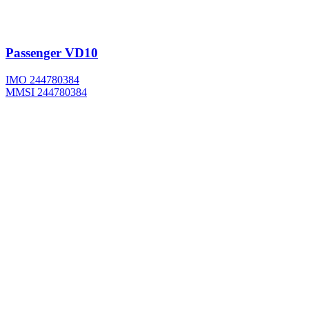
Passenger
VD10
IMO 244780384
MMSI 244780384