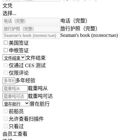
文凭
选择...
电话（完整）
旅行护照（完整）
Seaman's book (полностью)
美国签证
申根签证
文件结束
仅通过 CES 测试
仅限评论
多年经验
载重吨从
载重吨可达
曾在航行
前船员
允许查看扫描件
只看过
由员工查看