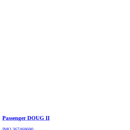
Passenger
DOUG II
IMO 367469690