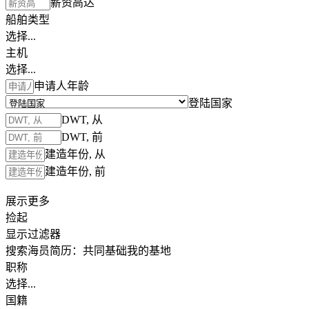
薪资高达
船舶类型
选择...
主机
选择...
申请人年龄
登陆国家
DWT, 从
DWT, 前
建造年份, 从
建造年份, 前
展示更多
捡起
显示过滤器
搜索海员简历：
共同基础
我的基地
职称
选择...
国籍