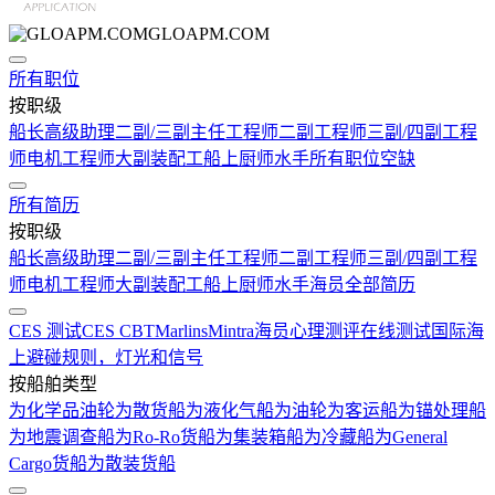
GLOAPM.COM
所有职位
按职级
船长
高级助理
二副/三副
主任工程师
二副工程师
三副/四副工程
师
电机工程师
大副
装配工
船上厨师
水手
所有职位空缺
所有简历
按职级
船长
高级助理
二副/三副
主任工程师
二副工程师
三副/四副工程
师
电机工程师
大副
装配工
船上厨师
水手
海员全部简历
CES 测试
CES CBT
Marlins
Mintra
海员心理测评在线测试
国际海
上避碰规则，灯光和信号
按船舶类型
为化学品油轮
为散货船
为液化气船
为油轮
为客运船
为锚处理船
为地震调查船
为Ro-Ro货船
为集装箱船
为冷藏船
为General
Cargo货船
为散装货船