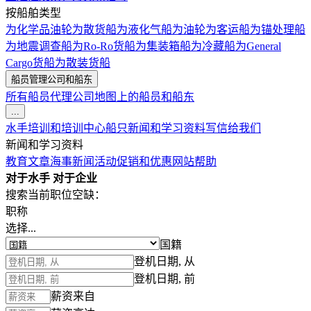
按船舶类型
为化学品油轮
为散货船
为液化气船
为油轮
为客运船
为锚处理船
为地震调查船
为Ro-Ro货船
为集装箱船
为冷藏船
为General
Cargo货船
为散装货船
船员管理公司和船东
所有船员代理公司
地图上的船员和船东
...
水手培训和培训中心
船只
新闻和学习资料
写信给我们
新闻和学习资料
教育文章
海事新闻
活动
促销和优惠
网站帮助
对于水手
对于企业
搜索当前职位空缺：
职称
选择...
国籍
登机日期, 从
登机日期, 前
薪资来自