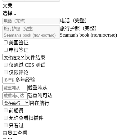
文凭
选择...
电话（完整）
旅行护照（完整）
Seaman's book (полностью)
美国签证
申根签证
文件结束
仅通过 CES 测试
仅限评论
多年经验
载重吨从
载重吨可达
曾在航行
前船员
允许查看扫描件
只看过
由员工查看