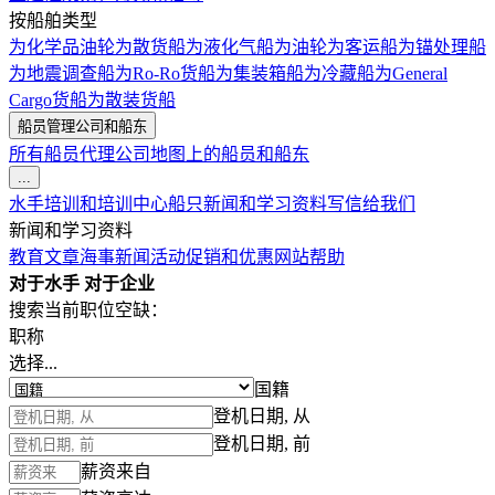
按船舶类型
为化学品油轮
为散货船
为液化气船
为油轮
为客运船
为锚处理船
为地震调查船
为Ro-Ro货船
为集装箱船
为冷藏船
为General
Cargo货船
为散装货船
船员管理公司和船东
所有船员代理公司
地图上的船员和船东
...
水手培训和培训中心
船只
新闻和学习资料
写信给我们
新闻和学习资料
教育文章
海事新闻
活动
促销和优惠
网站帮助
对于水手
对于企业
搜索当前职位空缺：
职称
选择...
国籍
登机日期, 从
登机日期, 前
薪资来自