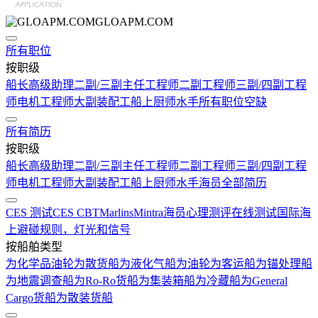
GLOAPM.COM
所有职位
按职级
船长
高级助理
二副/三副
主任工程师
二副工程师
三副/四副工程
师
电机工程师
大副
装配工
船上厨师
水手
所有职位空缺
所有简历
按职级
船长
高级助理
二副/三副
主任工程师
二副工程师
三副/四副工程
师
电机工程师
大副
装配工
船上厨师
水手
海员全部简历
CES 测试
CES CBT
Marlins
Mintra
海员心理测评在线测试
国际海
上避碰规则，灯光和信号
按船舶类型
为化学品油轮
为散货船
为液化气船
为油轮
为客运船
为锚处理船
为地震调查船
为Ro-Ro货船
为集装箱船
为冷藏船
为General
Cargo货船
为散装货船