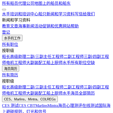
所有船员代理公司
地图上的船员和船东
水手培训和培训中心
船只
新闻和学习资料
写信给我们
新闻和学习资料
教育文章
海事新闻
活动
促销和优惠
网站帮助
登记
水手的工作
所有职位
按职级
船长
高级助理
二副/三副
主任工程师
二副工程师
三副/四副工程
师
电机工程师
大副
装配工
船上厨师
水手
所有职位空缺
海员简历
所有简历
按职级
船长
高级助理
二副/三副
主任工程师
二副工程师
三副/四副工程
师
电机工程师
大副
装配工
船上厨师
水手
海员全部简历
CES、Marlins、Mintra、COLREGs
CES 测试
CES CBT
Marlins
Mintra
海员心理测评在线测试
国际海
上避碰规则，灯光和信号