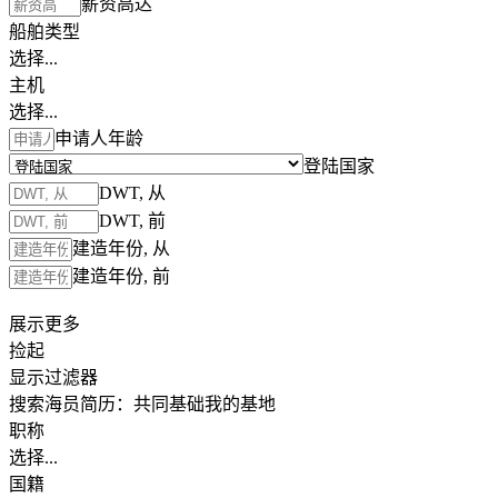
薪资高达
船舶类型
选择...
主机
选择...
申请人年龄
登陆国家
DWT, 从
DWT, 前
建造年份, 从
建造年份, 前
展示更多
捡起
显示过滤器
搜索海员简历：
共同基础
我的基地
职称
选择...
国籍