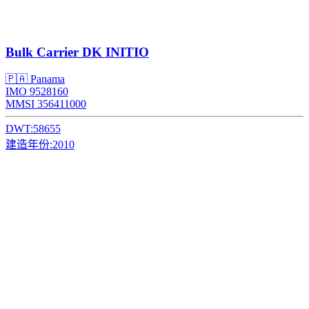
Bulk Carrier
DK INITIO
🇵🇦 Panama
IMO 9528160
MMSI 356411000
DWT:
58655
建造年份:
2010