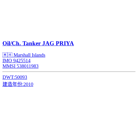
Oil/Ch. Tanker
JAG PRIYA
🇲🇭 Marshall Islands
IMO 9425514
MMSI 538011983
DWT:
50093
建造年份:
2010