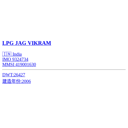
LPG
JAG VIKRAM
🇮🇳 India
IMO 9324734
MMSI 419001630
DWT:
26427
建造年份:
2006