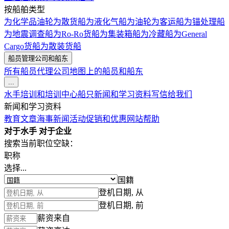
按船舶类型
为化学品油轮
为散货船
为液化气船
为油轮
为客运船
为锚处理船
为地震调查船
为Ro-Ro货船
为集装箱船
为冷藏船
为General
Cargo货船
为散装货船
船员管理公司和船东
所有船员代理公司
地图上的船员和船东
...
水手培训和培训中心
船只
新闻和学习资料
写信给我们
新闻和学习资料
教育文章
海事新闻
活动
促销和优惠
网站帮助
对于水手
对于企业
搜索当前职位空缺：
职称
选择...
国籍
登机日期, 从
登机日期, 前
薪资来自