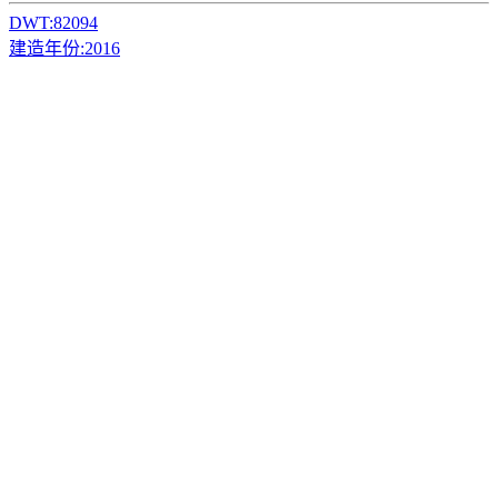
DWT:
82094
建造年份:
2016