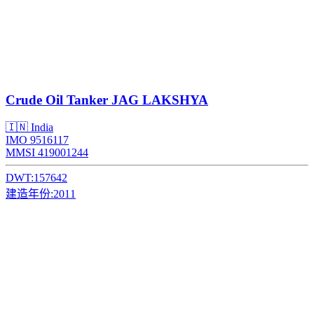
Crude Oil Tanker
JAG LAKSHYA
🇮🇳 India
IMO 9516117
MMSI 419001244
DWT:
157642
建造年份:
2011