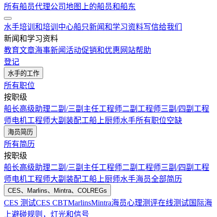
所有船员代理公司
地图上的船员和船东
水手培训和培训中心
船只
新闻和学习资料
写信给我们
新闻和学习资料
教育文章
海事新闻
活动
促销和优惠
网站帮助
登记
水手的工作
所有职位
按职级
船长
高级助理
二副/三副
主任工程师
二副工程师
三副/四副工程
师
电机工程师
大副
装配工
船上厨师
水手
所有职位空缺
海员简历
所有简历
按职级
船长
高级助理
二副/三副
主任工程师
二副工程师
三副/四副工程
师
电机工程师
大副
装配工
船上厨师
水手
海员全部简历
CES、Marlins、Mintra、COLREGs
CES 测试
CES CBT
Marlins
Mintra
海员心理测评在线测试
国际海
上避碰规则，灯光和信号