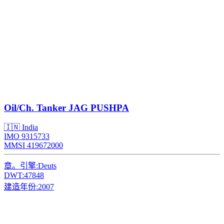
Oil/Ch. Tanker
JAG PUSHPA
🇮🇳 India
IMO 9315733
MMSI 419672000
章。引擎:
Deuts
DWT:
47848
建造年份:
2007