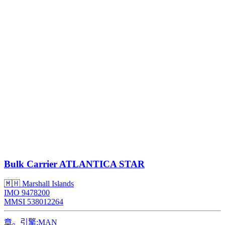
Bulk Carrier
ATLANTICA STAR
🇲🇭 Marshall Islands
IMO 9478200
MMSI 538012264
章。引擎:
MAN