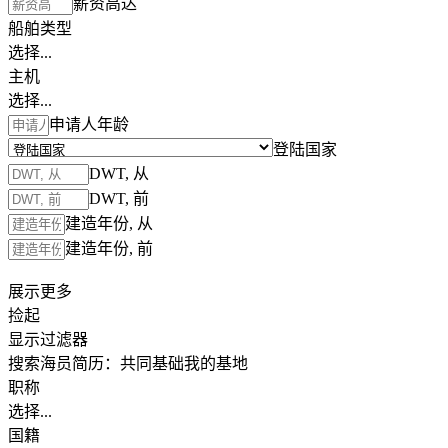
薪资高达
船舶类型
选择...
主机
选择...
申请人年龄
登陆国家
DWT, 从
DWT, 前
建造年份, 从
建造年份, 前
展示更多
捡起
显示过滤器
搜索海员简历：
共同基础
我的基地
职称
选择...
国籍