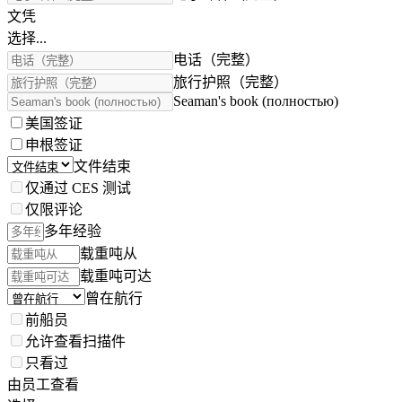
文凭
选择...
电话（完整）
旅行护照（完整）
Seaman's book (полностью)
美国签证
申根签证
文件结束
仅通过 CES 测试
仅限评论
多年经验
载重吨从
载重吨可达
曾在航行
前船员
允许查看扫描件
只看过
由员工查看