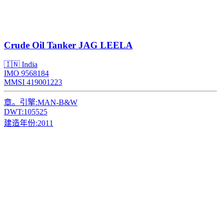
Crude Oil Tanker
JAG LEELA
🇮🇳 India
IMO 9568184
MMSI 419001223
章。引擎:
MAN-B&W
DWT:
105525
建造年份:
2011