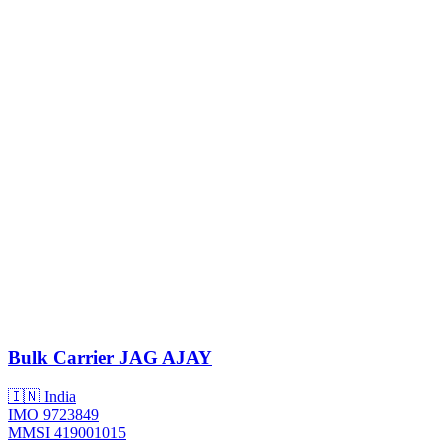
Bulk Carrier
JAG AJAY
🇮🇳 India
IMO 9723849
MMSI 419001015