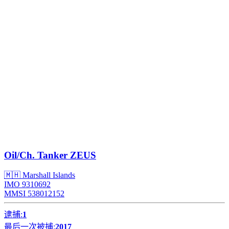
Oil/Ch. Tanker
ZEUS
🇲🇭 Marshall Islands
IMO 9310692
MMSI 538012152
逮捕:
1
最后一次被捕:
2017