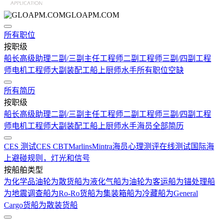
GLOAPM.COM
所有职位
按职级
船长
高级助理
二副/三副
主任工程师
二副工程师
三副/四副工程
师
电机工程师
大副
装配工
船上厨师
水手
所有职位空缺
所有简历
按职级
船长
高级助理
二副/三副
主任工程师
二副工程师
三副/四副工程
师
电机工程师
大副
装配工
船上厨师
水手
海员全部简历
CES 测试
CES CBT
Marlins
Mintra
海员心理测评在线测试
国际海
上避碰规则，灯光和信号
按船舶类型
为化学品油轮
为散货船
为液化气船
为油轮
为客运船
为锚处理船
为地震调查船
为Ro-Ro货船
为集装箱船
为冷藏船
为General
Cargo货船
为散装货船