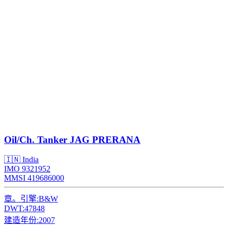
Oil/Ch. Tanker
JAG PRERANA
🇮🇳 India
IMO 9321952
MMSI 419686000
章。引擎:
B&W
DWT:
47848
建造年份:
2007