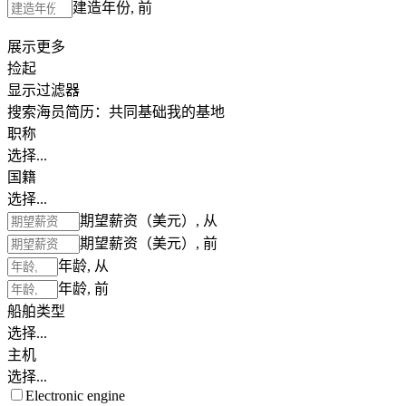
建造年份, 前
展示更多
捡起
显示过滤器
搜索海员简历：
共同基础
我的基地
职称
选择...
国籍
选择...
期望薪资（美元）, 从
期望薪资（美元）, 前
年龄, 从
年龄, 前
船舶类型
选择...
主机
选择...
Electronic engine