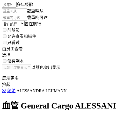
多年经验
载重吨从
载重吨可达
曾在航行
前船员
允许查看扫描件
只看过
由员工查看
选择...
仅有副本
以颜色突出显示
展示更多
捡起
家
船舶
ALESSANDRA LEHMANN
血管 General Cargo
ALESSAN