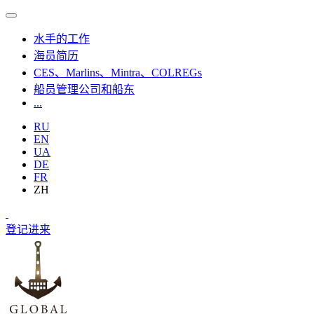
水手的工作
海员简历
CES、Marlins、Mintra、COLREGs
船员管理公司和船东
...
RU
EN
UA
DE
FR
ZH
登记
进来