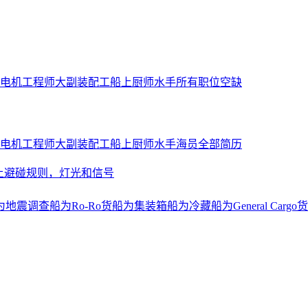
电机工程师
大副
装配工
船上厨师
水手
所有职位空缺
电机工程师
大副
装配工
船上厨师
水手
海员全部简历
上避碰规则，灯光和信号
为地震调查船
为Ro-Ro货船
为集装箱船
为冷藏船
为General Cargo