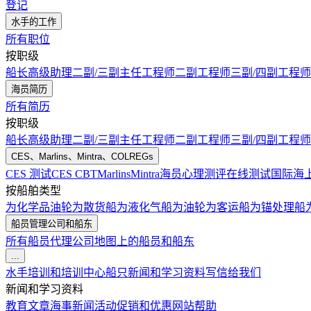
登记
水手的工作
所有职位
按职级
船长
高级助理
二副/三副
主任工程师
二副工程师
三副/四副工程师
海员简历
所有简历
按职级
船长
高级助理
二副/三副
主任工程师
二副工程师
三副/四副工程师
CES、Marlins、Mintra、COLREGs
CES 测试
CES CBT
Marlins
Mintra
海员心理测评在线测试
国际海
按船舶类型
为化学品油轮
为散货船
为液化气船
为油轮
为客运船
为锚处理船
船员管理公司和船东
所有船员代理公司
地图上的船员和船东
...
水手培训和培训中心
船只
新闻和学习资料
写信给我们
新闻和学习资料
教育文章
海事新闻
活动
促销和优惠
网站帮助