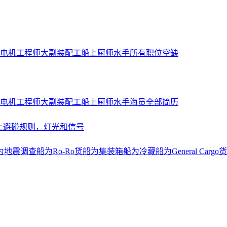
电机工程师
大副
装配工
船上厨师
水手
所有职位空缺
电机工程师
大副
装配工
船上厨师
水手
海员全部简历
上避碰规则，灯光和信号
为地震调查船
为Ro-Ro货船
为集装箱船
为冷藏船
为General Cargo