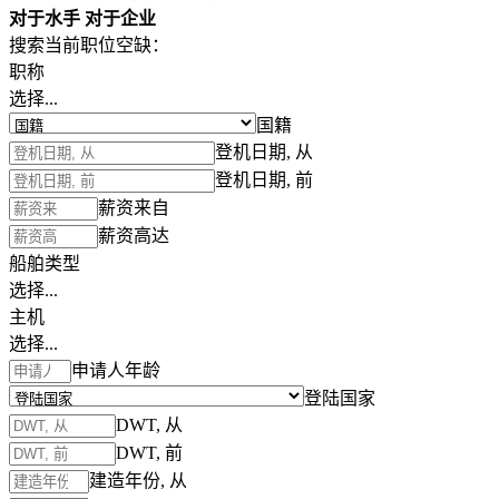
对于水手
对于企业
搜索当前职位空缺：
职称
选择...
国籍
登机日期, 从
登机日期, 前
薪资来自
薪资高达
船舶类型
选择...
主机
选择...
申请人年龄
登陆国家
DWT, 从
DWT, 前
建造年份, 从