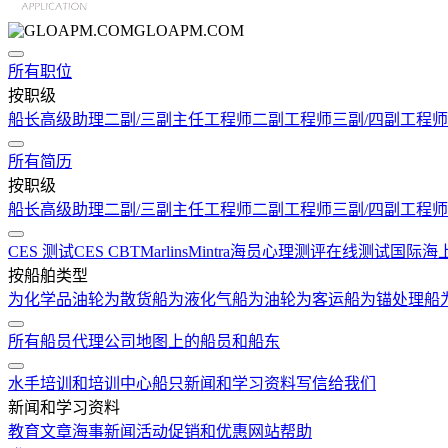
GLOAPM.COM
所有职位
按职级
船长
高级助理
二副/三副
主任工程师
二副工程师
三副/四副工程师
所有简历
按职级
船长
高级助理
二副/三副
主任工程师
二副工程师
三副/四副工程师
CES 测试
CES CBT
Marlins
Mintra
海员心理测评在线测试
国际海
按船舶类型
为化学品油轮
为散货船
为液化气船
为油轮
为客运船
为锚处理船
所有船员代理公司
地图上的船员和船东
水手培训和培训中心
船只
新闻和学习资料
写信给我们
新闻和学习资料
教育文章
海事新闻
活动
促销和优惠
网站帮助