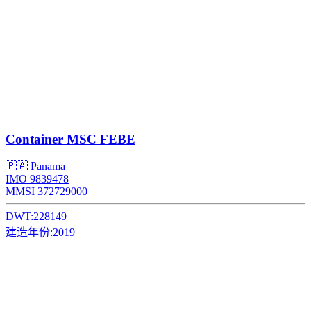
Container
MSC FEBE
🇵🇦 Panama
IMO 9839478
MMSI 372729000
DWT:
228149
建造年份:
2019