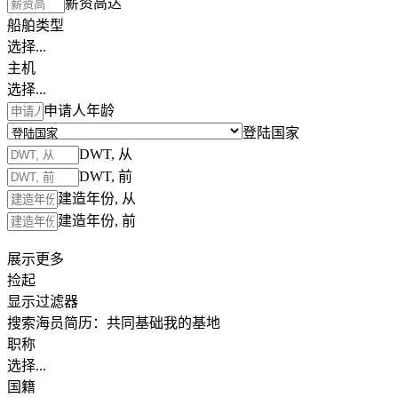
薪资高达
船舶类型
选择...
主机
选择...
申请人年龄
登陆国家
DWT, 从
DWT, 前
建造年份, 从
建造年份, 前
展示更多
捡起
显示过滤器
搜索海员简历：
共同基础
我的基地
职称
选择...
国籍