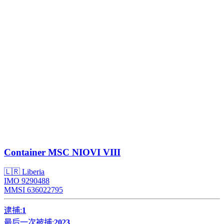
Container
MSC NIOVI VIII
🇱🇷 Liberia
IMO 9290488
MMSI 636022795
逮捕:
1
最后一次被捕:
2023