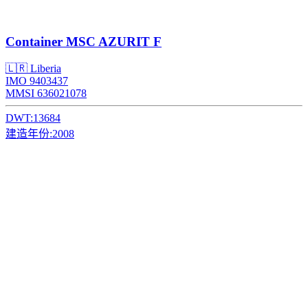
Container
MSC AZURIT F
🇱🇷 Liberia
IMO 9403437
MMSI 636021078
DWT:
13684
建造年份:
2008