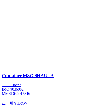
Container
MSC SHAULA
🇱🇷 Liberia
IMO 9036002
MMSI 636017346
章。引擎:
B&W