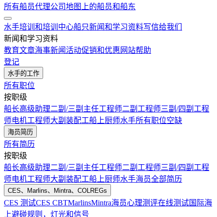
所有船员代理公司
地图上的船员和船东
水手培训和培训中心
船只
新闻和学习资料
写信给我们
新闻和学习资料
教育文章
海事新闻
活动
促销和优惠
网站帮助
登记
水手的工作
所有职位
按职级
船长
高级助理
二副/三副
主任工程师
二副工程师
三副/四副工程
师
电机工程师
大副
装配工
船上厨师
水手
所有职位空缺
海员简历
所有简历
按职级
船长
高级助理
二副/三副
主任工程师
二副工程师
三副/四副工程
师
电机工程师
大副
装配工
船上厨师
水手
海员全部简历
CES、Marlins、Mintra、COLREGs
CES 测试
CES CBT
Marlins
Mintra
海员心理测评在线测试
国际海
上避碰规则，灯光和信号