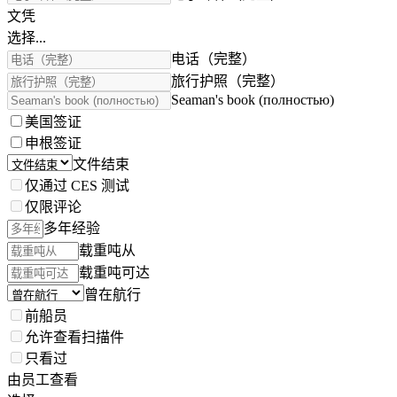
文凭
选择...
电话（完整）
旅行护照（完整）
Seaman's book (полностью)
美国签证
申根签证
文件结束
仅通过 CES 测试
仅限评论
多年经验
载重吨从
载重吨可达
曾在航行
前船员
允许查看扫描件
只看过
由员工查看