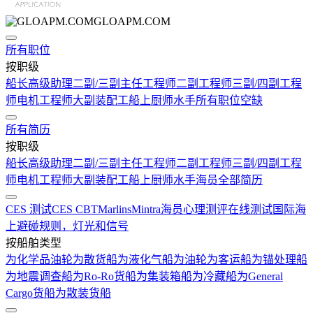
GLOAPM.COM
所有职位
按职级
船长
高级助理
二副/三副
主任工程师
二副工程师
三副/四副工程
师
电机工程师
大副
装配工
船上厨师
水手
所有职位空缺
所有简历
按职级
船长
高级助理
二副/三副
主任工程师
二副工程师
三副/四副工程
师
电机工程师
大副
装配工
船上厨师
水手
海员全部简历
CES 测试
CES CBT
Marlins
Mintra
海员心理测评在线测试
国际海
上避碰规则，灯光和信号
按船舶类型
为化学品油轮
为散货船
为液化气船
为油轮
为客运船
为锚处理船
为地震调查船
为Ro-Ro货船
为集装箱船
为冷藏船
为General
Cargo货船
为散装货船