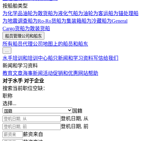
按船舶类型
为化学品油轮
为散货船
为液化气船
为油轮
为客运船
为锚处理船
为地震调查船
为Ro-Ro货船
为集装箱船
为冷藏船
为General
Cargo货船
为散装货船
船员管理公司和船东
所有船员代理公司
地图上的船员和船东
...
水手培训和培训中心
船只
新闻和学习资料
写信给我们
新闻和学习资料
教育文章
海事新闻
活动
促销和优惠
网站帮助
对于水手
对于企业
搜索当前职位空缺：
职称
选择...
国籍
登机日期, 从
登机日期, 前
薪资来自