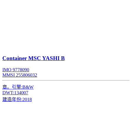
Container
MSC YASHI B
IMO 9778090
MMSI 255806032
章。引擎:
B&W
DWT:
134007
建造年份:
2018