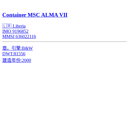
Container
MSC ALMA VII
🇱🇷 Liberia
IMO 9196852
MMSI 636022116
章。引擎:
B&W
DWT:
81556
建造年份:
2000