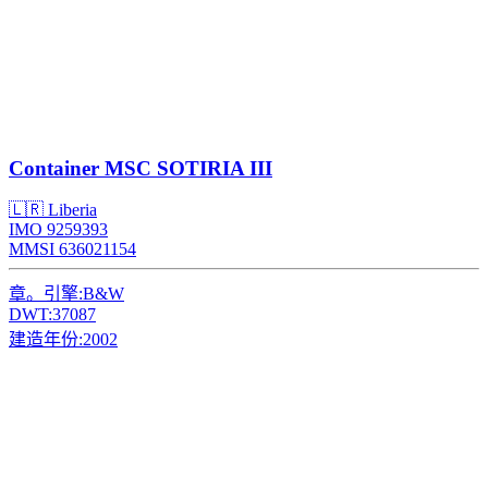
Container
MSC SOTIRIA III
🇱🇷 Liberia
IMO 9259393
MMSI 636021154
章。引擎:
B&W
DWT:
37087
建造年份:
2002