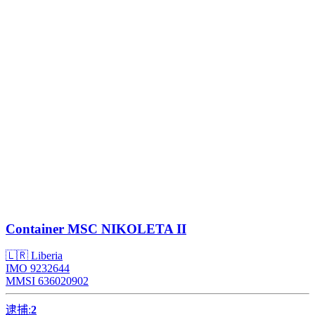
Container
MSC NIKOLETA II
🇱🇷 Liberia
IMO 9232644
MMSI 636020902
逮捕:
2