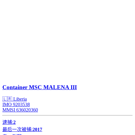
Container
MSC MALENA III
🇱🇷 Liberia
IMO 9203538
MMSI 636020360
逮捕:
2
最后一次被捕:
2017