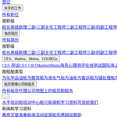
登记
水手的工作
所有职位
按职级
船长
高级助理
二副/三副
主任工程师
二副工程师
三副/四副工程师
海员简历
所有简历
按职级
船长
高级助理
二副/三副
主任工程师
二副工程师
三副/四副工程师
CES、Marlins、Mintra、COLREGs
CES 测试
CES CBT
Marlins
Mintra
海员心理测评在线测试
国际海
按船舶类型
为化学品油轮
为散货船
为液化气船
为油轮
为客运船
为锚处理船
船员管理公司和船东
所有船员代理公司
地图上的船员和船东
...
水手培训和培训中心
船只
新闻和学习资料
写信给我们
新闻和学习资料
教育文章
海事新闻
活动
促销和优惠
网站帮助