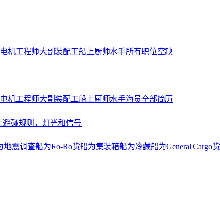
电机工程师
大副
装配工
船上厨师
水手
所有职位空缺
电机工程师
大副
装配工
船上厨师
水手
海员全部简历
上避碰规则，灯光和信号
为地震调查船
为Ro-Ro货船
为集装箱船
为冷藏船
为General Cargo