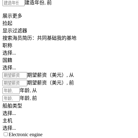
建造年份, 前
展示更多
捡起
显示过滤器
搜索海员简历：
共同基础
我的基地
职称
选择...
国籍
选择...
期望薪资（美元）, 从
期望薪资（美元）, 前
年龄, 从
年龄, 前
船舶类型
选择...
主机
选择...
Electronic engine