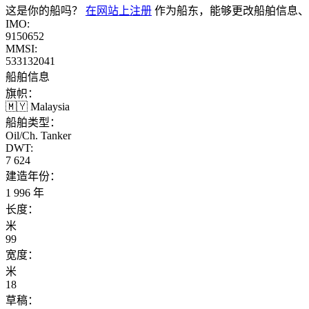
这是你的船吗？
在网站上注册
作为船东，能够更改船舶信息、
IMO:
9150652
MMSI:
533132041
船舶信息
旗帜：
🇲🇾 Malaysia
船舶类型：
Oil/Ch. Tanker
DWT:
7 624
建造年份：
1 996 年
长度：
米
99
宽度：
米
18
草稿：