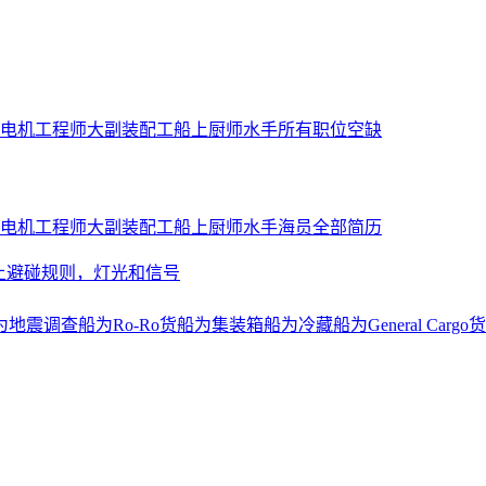
电机工程师
大副
装配工
船上厨师
水手
所有职位空缺
电机工程师
大副
装配工
船上厨师
水手
海员全部简历
上避碰规则，灯光和信号
为地震调查船
为Ro-Ro货船
为集装箱船
为冷藏船
为General Cargo