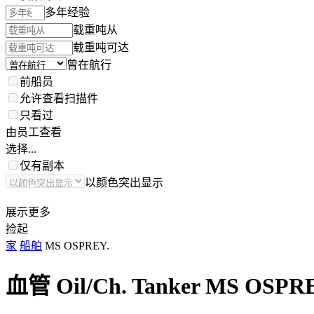
多年经验
载重吨从
载重吨可达
曾在航行
前船员
允许查看扫描件
只看过
由员工查看
选择...
仅有副本
以颜色突出显示
展示更多
捡起
家
船舶
MS OSPREY.
血管 Oil/Ch. Tanker
MS OSPRE