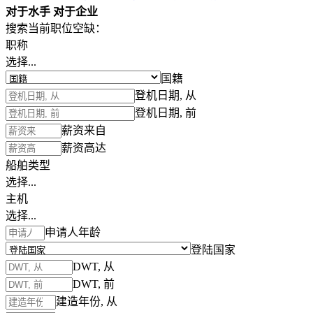
对于水手
对于企业
搜索当前职位空缺：
职称
选择...
国籍
登机日期, 从
登机日期, 前
薪资来自
薪资高达
船舶类型
选择...
主机
选择...
申请人年龄
登陆国家
DWT, 从
DWT, 前
建造年份, 从