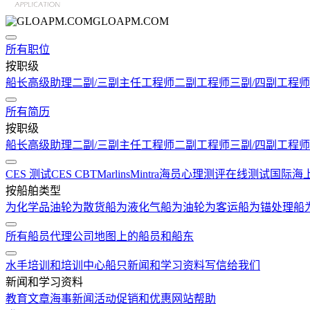
GLOAPM.COM
所有职位
按职级
船长
高级助理
二副/三副
主任工程师
二副工程师
三副/四副工程师
所有简历
按职级
船长
高级助理
二副/三副
主任工程师
二副工程师
三副/四副工程师
CES 测试
CES CBT
Marlins
Mintra
海员心理测评在线测试
国际海
按船舶类型
为化学品油轮
为散货船
为液化气船
为油轮
为客运船
为锚处理船
所有船员代理公司
地图上的船员和船东
水手培训和培训中心
船只
新闻和学习资料
写信给我们
新闻和学习资料
教育文章
海事新闻
活动
促销和优惠
网站帮助