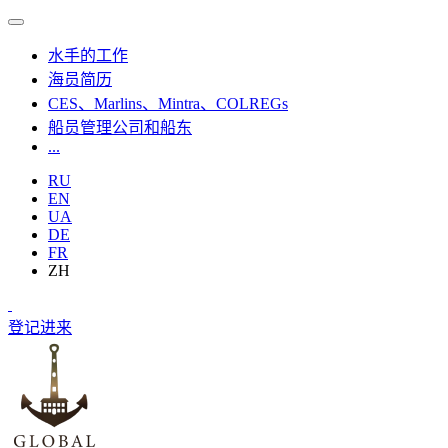
水手的工作
海员简历
CES、Marlins、Mintra、COLREGs
船员管理公司和船东
...
RU
EN
UA
DE
FR
ZH
登记
进来