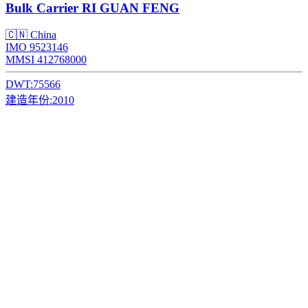
Bulk Carrier
RI GUAN FENG
🇨🇳 China
IMO 9523146
MMSI 412768000
DWT:
75566
建造年份:
2010