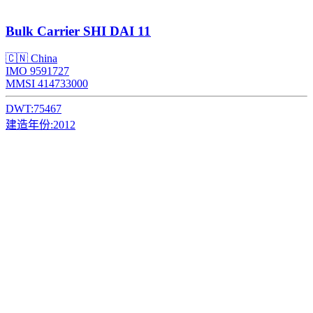
Bulk Carrier
SHI DAI 11
🇨🇳 China
IMO 9591727
MMSI 414733000
DWT:
75467
建造年份:
2012