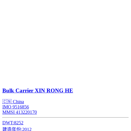
Bulk Carrier
XIN RONG HE
🇨🇳 China
IMO 9516856
MMSI 413220170
DWT:
8252
建造年份:
2012