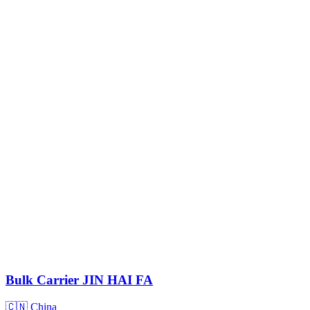
Bulk Carrier
JIN HAI FA
🇨🇳 China