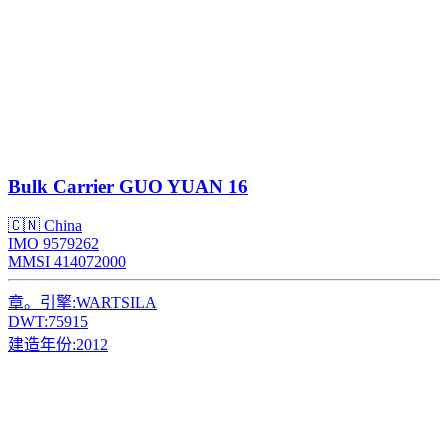
Bulk Carrier
GUO YUAN 16
🇨🇳 China
IMO 9579262
MMSI 414072000
章。引擎:
WARTSILA
DWT:
75915
建造年份:
2012