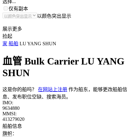
选择...
仅有副本
以颜色突出显示
展示更多
捡起
家
船舶
LU YANG SHUN
血管 Bulk Carrier
LU YANG
SHUN
这是你的船吗？
在网站上注册
作为船东，能够更改船舶信
息、发布职位空缺、搜索海员。
IMO:
9634880
MMSI:
413279020
船舶信息
旗帜：