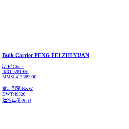
Bulk Carrier
PENG FEI ZHI YUAN
🇨🇳 China
IMO 9281956
MMSI 413369990
章。引擎:
B&W
DWT:
49326
建造年份:
2003