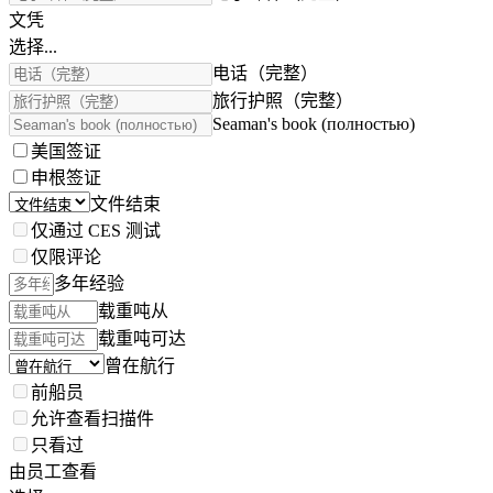
文凭
选择...
电话（完整）
旅行护照（完整）
Seaman's book (полностью)
美国签证
申根签证
文件结束
仅通过 CES 测试
仅限评论
多年经验
载重吨从
载重吨可达
曾在航行
前船员
允许查看扫描件
只看过
由员工查看