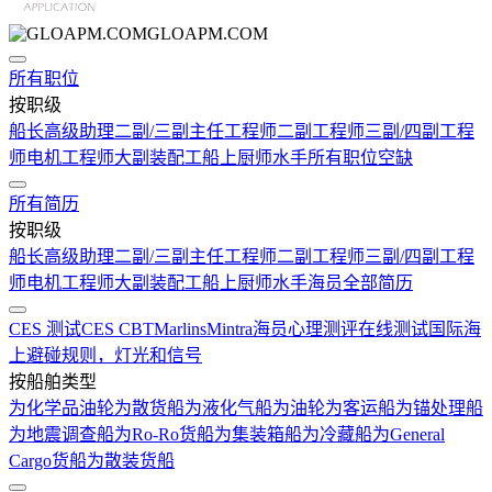
GLOAPM.COM
所有职位
按职级
船长
高级助理
二副/三副
主任工程师
二副工程师
三副/四副工程
师
电机工程师
大副
装配工
船上厨师
水手
所有职位空缺
所有简历
按职级
船长
高级助理
二副/三副
主任工程师
二副工程师
三副/四副工程
师
电机工程师
大副
装配工
船上厨师
水手
海员全部简历
CES 测试
CES CBT
Marlins
Mintra
海员心理测评在线测试
国际海
上避碰规则，灯光和信号
按船舶类型
为化学品油轮
为散货船
为液化气船
为油轮
为客运船
为锚处理船
为地震调查船
为Ro-Ro货船
为集装箱船
为冷藏船
为General
Cargo货船
为散装货船