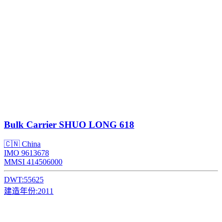
Bulk Carrier
SHUO LONG 618
🇨🇳 China
IMO 9613678
MMSI 414506000
DWT:
55625
建造年份:
2011