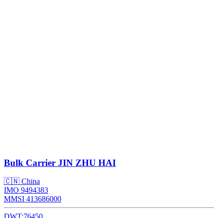
Bulk Carrier
JIN ZHU HAI
🇨🇳 China
IMO 9494383
MMSI 413686000
DWT:
76450