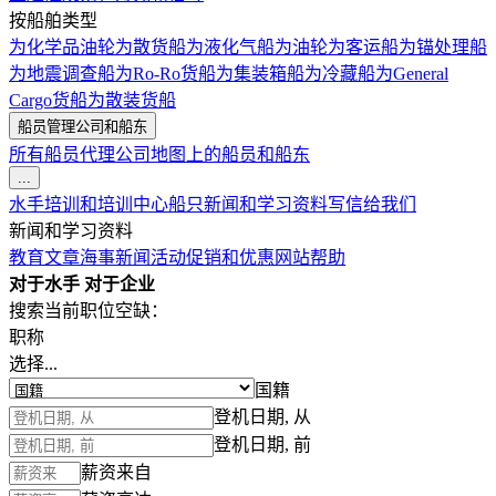
按船舶类型
为化学品油轮
为散货船
为液化气船
为油轮
为客运船
为锚处理船
为地震调查船
为Ro-Ro货船
为集装箱船
为冷藏船
为General
Cargo货船
为散装货船
船员管理公司和船东
所有船员代理公司
地图上的船员和船东
...
水手培训和培训中心
船只
新闻和学习资料
写信给我们
新闻和学习资料
教育文章
海事新闻
活动
促销和优惠
网站帮助
对于水手
对于企业
搜索当前职位空缺：
职称
选择...
国籍
登机日期, 从
登机日期, 前
薪资来自