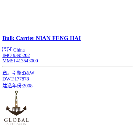
Bulk Carrier
NIAN FENG HAI
🇨🇳 China
IMO 9395202
MMSI 413543000
章。引擎:
B&W
DWT:
177878
建造年份:
2008