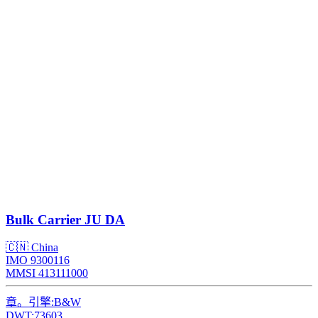
Bulk Carrier
JU DA
🇨🇳 China
IMO 9300116
MMSI 413111000
章。引擎:
B&W
DWT:
73603