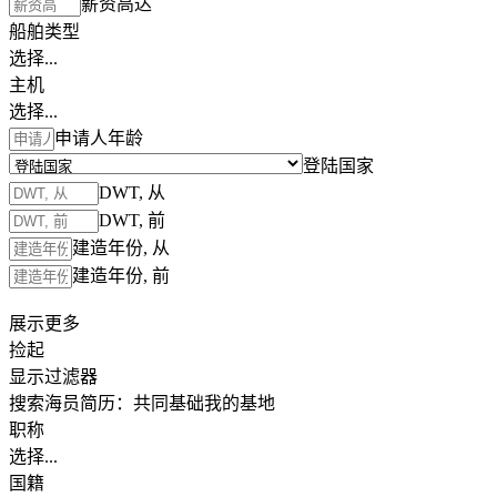
薪资高达
船舶类型
选择...
主机
选择...
申请人年龄
登陆国家
DWT, 从
DWT, 前
建造年份, 从
建造年份, 前
展示更多
捡起
显示过滤器
搜索海员简历：
共同基础
我的基地
职称
选择...
国籍