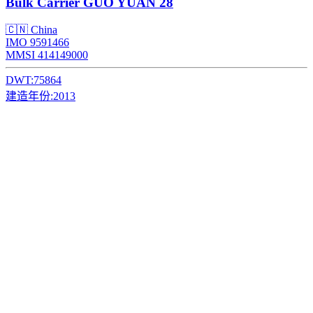
Bulk Carrier
GUO YUAN 28
🇨🇳 China
IMO 9591466
MMSI 414149000
DWT:
75864
建造年份:
2013