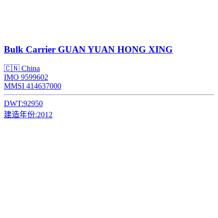
Bulk Carrier
GUAN YUAN HONG XING
🇨🇳 China
IMO 9599602
MMSI 414637000
DWT:
92950
建造年份:
2012