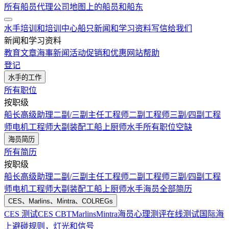
所有船员代理公司
地图上的船员和船东
水手培训和培训中心
船只
新闻和学习资料
写信给我们
新闻和学习资料
教育文章
海事新闻
活动
促销和优惠
网站帮助
登记
水手的工作
所有职位
按职级
船长
高级助理
二副/三副
主任工程师
二副工程师
三副/四副工程
师
电机工程师
大副
装配工
船上厨师
水手
所有职位空缺
海员简历
所有简历
按职级
船长
高级助理
二副/三副
主任工程师
二副工程师
三副/四副工程
师
电机工程师
大副
装配工
船上厨师
水手
海员全部简历
CES、Marlins、Mintra、COLREGs
CES 测试
CES CBT
Marlins
Mintra
海员心理测评在线测试
国际海
上避碰规则，灯光和信号