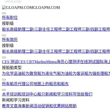
GLOAPM.COM
所有职位
按职级
船长
高级助理
二副/三副
主任工程师
二副工程师
三副/四副工程师
所有简历
按职级
船长
高级助理
二副/三副
主任工程师
二副工程师
三副/四副工程师
CES 测试
CES CBT
Marlins
Mintra
海员心理测评在线测试
国际海
按船舶类型
为化学品油轮
为散货船
为液化气船
为油轮
为客运船
为锚处理船
所有船员代理公司
地图上的船员和船东
水手培训和培训中心
船只
新闻和学习资料
写信给我们
新闻和学习资料
教育文章
海事新闻
活动
促销和优惠
网站帮助