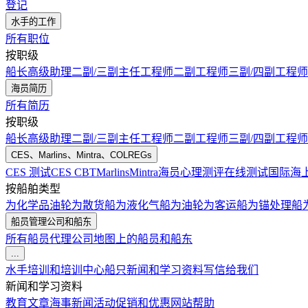
登记
水手的工作
所有职位
按职级
船长
高级助理
二副/三副
主任工程师
二副工程师
三副/四副工程师
海员简历
所有简历
按职级
船长
高级助理
二副/三副
主任工程师
二副工程师
三副/四副工程师
CES、Marlins、Mintra、COLREGs
CES 测试
CES CBT
Marlins
Mintra
海员心理测评在线测试
国际海
按船舶类型
为化学品油轮
为散货船
为液化气船
为油轮
为客运船
为锚处理船
船员管理公司和船东
所有船员代理公司
地图上的船员和船东
...
水手培训和培训中心
船只
新闻和学习资料
写信给我们
新闻和学习资料
教育文章
海事新闻
活动
促销和优惠
网站帮助