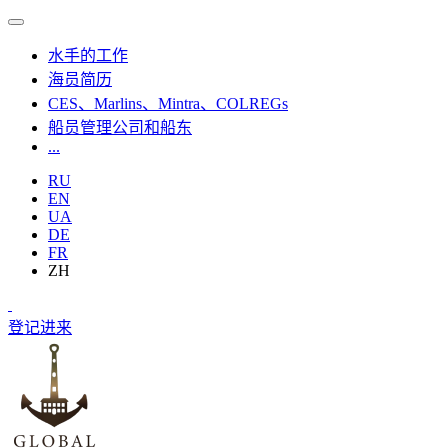
水手的工作
海员简历
CES、Marlins、Mintra、COLREGs
船员管理公司和船东
...
RU
EN
UA
DE
FR
ZH
登记
进来