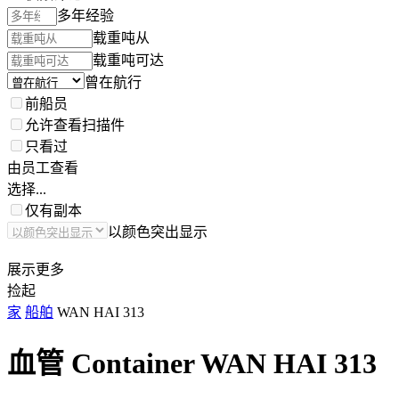
多年经验
载重吨从
载重吨可达
曾在航行
前船员
允许查看扫描件
只看过
由员工查看
选择...
仅有副本
以颜色突出显示
展示更多
捡起
家
船舶
WAN HAI 313
血管 Container
WAN HAI 313