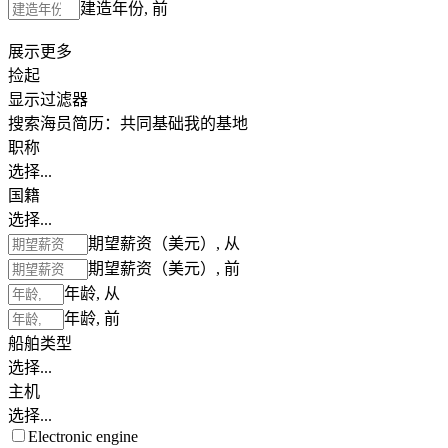
建造年份, 前
展示更多
捡起
显示过滤器
搜索海员简历：
共同基础
我的基地
职称
选择...
国籍
选择...
期望薪资（美元）, 从
期望薪资（美元）, 前
年龄, 从
年龄, 前
船舶类型
选择...
主机
选择...
Electronic engine