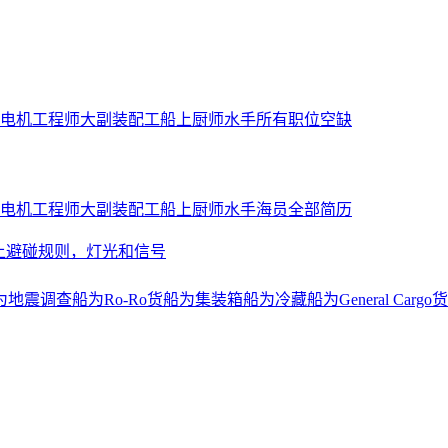
电机工程师
大副
装配工
船上厨师
水手
所有职位空缺
电机工程师
大副
装配工
船上厨师
水手
海员全部简历
上避碰规则，灯光和信号
为地震调查船
为Ro-Ro货船
为集装箱船
为冷藏船
为General Cargo