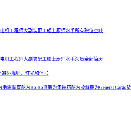
电机工程师
大副
装配工
船上厨师
水手
所有职位空缺
电机工程师
大副
装配工
船上厨师
水手
海员全部简历
上避碰规则，灯光和信号
为地震调查船
为Ro-Ro货船
为集装箱船
为冷藏船
为General Cargo