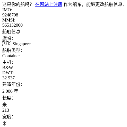
这是你的船吗？
在网站上注册
作为船东，能够更改船舶信息、
IMO:
9248708
MMSI:
565132000
船舶信息
旗帜：
🇸🇬 Singapore
船舶类型：
Container
主机：
B&W
DWT:
32 937
建造年份：
2 006 年
长度：
米
213
宽度：
米