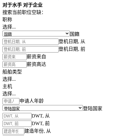
对于水手
对于企业
搜索当前职位空缺：
职称
选择...
国籍
登机日期, 从
登机日期, 前
薪资来自
薪资高达
船舶类型
选择...
主机
选择...
申请人年龄
登陆国家
DWT, 从
DWT, 前
建造年份, 从