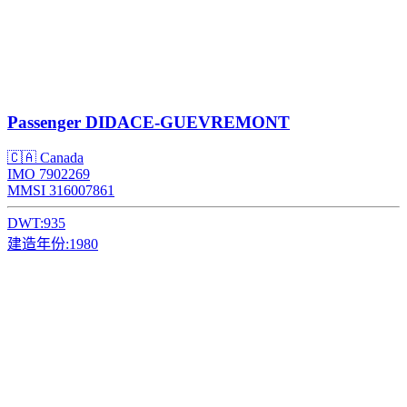
Passenger
DIDACE-GUEVREMONT
🇨🇦 Canada
IMO 7902269
MMSI 316007861
DWT:
935
建造年份:
1980