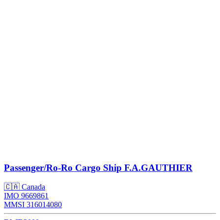
Passenger/Ro-Ro Cargo Ship
F.A.GAUTHIER
🇨🇦 Canada
IMO 9669861
MMSI 316014080