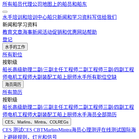
所有船员代理公司
地图上的船员和船东
水手培训和培训中心
船只
新闻和学习资料
写信给我们
新闻和学习资料
教育文章
海事新闻
活动
促销和优惠
网站帮助
登记
水手的工作
所有职位
按职级
船长
高级助理
二副/三副
主任工程师
二副工程师
三副/四副工程
师
电机工程师
大副
装配工
船上厨师
水手
所有职位空缺
海员简历
所有简历
按职级
船长
高级助理
二副/三副
主任工程师
二副工程师
三副/四副工程
师
电机工程师
大副
装配工
船上厨师
水手
海员全部简历
CES、Marlins、Mintra、COLREGs
CES 测试
CES CBT
Marlins
Mintra
海员心理测评在线测试
国际海
上避碰规则，灯光和信号