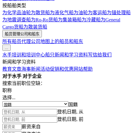
按船舶类型
为化学品油轮
为散货船
为液化气船
为油轮
为客运船
为锚处理船
为地震调查船
为Ro-Ro货船
为集装箱船
为冷藏船
为General
Cargo货船
为散装货船
船员管理公司和船东
所有船员代理公司
地图上的船员和船东
...
水手培训和培训中心
船只
新闻和学习资料
写信给我们
新闻和学习资料
教育文章
海事新闻
活动
促销和优惠
网站帮助
对于水手
对于企业
搜索当前职位空缺：
职称
选择...
国籍
登机日期, 从
登机日期, 前
薪资来自