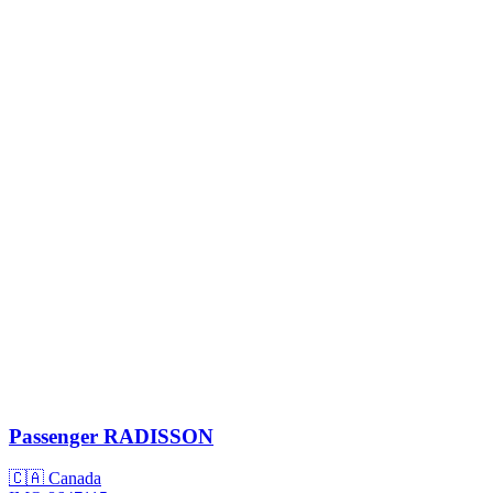
Passenger
RADISSON
🇨🇦 Canada