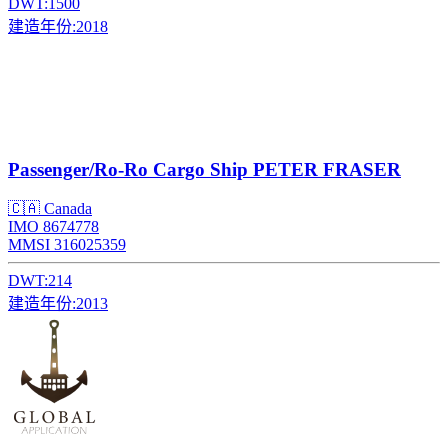
DWT:
1500
建造年份:
2018
Passenger/Ro-Ro Cargo Ship
PETER FRASER
🇨🇦 Canada
IMO 8674778
MMSI 316025359
DWT:
214
建造年份:
2013