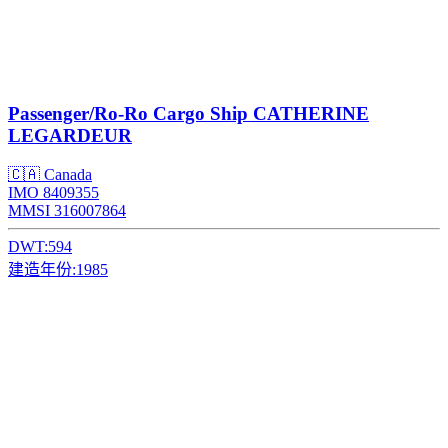
Passenger/Ro-Ro Cargo Ship
CATHERINE
LEGARDEUR
🇨🇦 Canada
IMO 8409355
MMSI 316007864
DWT:
594
建造年份:
1985