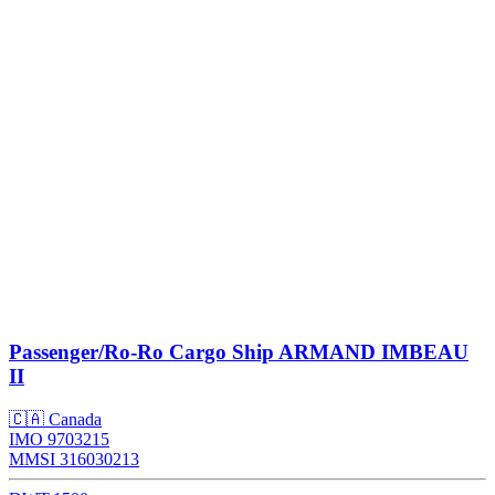
Passenger/Ro-Ro Cargo Ship
ARMAND IMBEAU
II
🇨🇦 Canada
IMO 9703215
MMSI 316030213