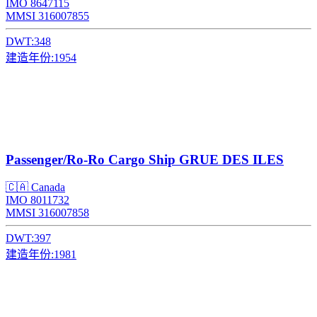
IMO 8647115
MMSI 316007855
DWT:
348
建造年份:
1954
Passenger/Ro-Ro Cargo Ship
GRUE DES ILES
🇨🇦 Canada
IMO 8011732
MMSI 316007858
DWT:
397
建造年份:
1981