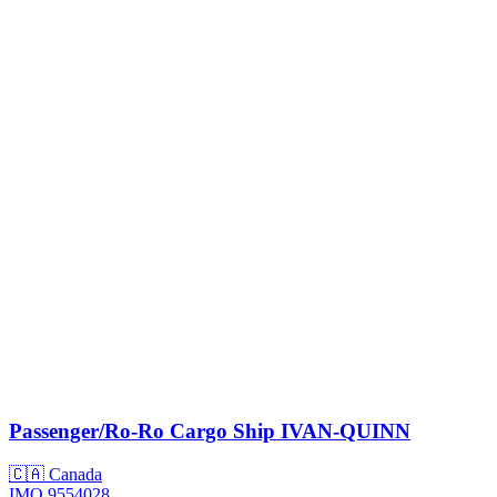
Passenger/Ro-Ro Cargo Ship
IVAN-QUINN
🇨🇦 Canada
IMO 9554028