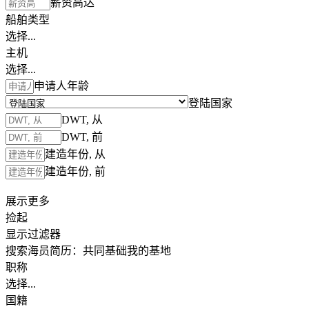
薪资高达
船舶类型
选择...
主机
选择...
申请人年龄
登陆国家
DWT, 从
DWT, 前
建造年份, 从
建造年份, 前
展示更多
捡起
显示过滤器
搜索海员简历：
共同基础
我的基地
职称
选择...
国籍