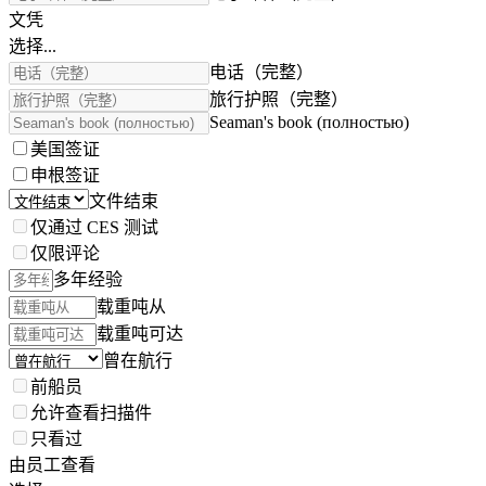
文凭
选择...
电话（完整）
旅行护照（完整）
Seaman's book (полностью)
美国签证
申根签证
文件结束
仅通过 CES 测试
仅限评论
多年经验
载重吨从
载重吨可达
曾在航行
前船员
允许查看扫描件
只看过
由员工查看