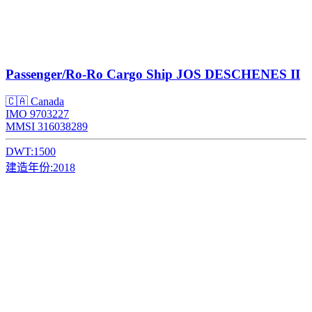
Passenger/Ro-Ro Cargo Ship
JOS DESCHENES II
🇨🇦 Canada
IMO 9703227
MMSI 316038289
DWT:
1500
建造年份:
2018