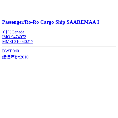
Passenger/Ro-Ro Cargo Ship
SAAREMAA I
🇨🇦 Canada
IMO 9474072
MMSI 316040217
DWT:
940
建造年份:
2010