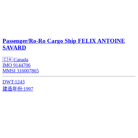
Passenger/Ro-Ro Cargo Ship
FELIX ANTOINE
SAVARD
🇨🇦 Canada
IMO 9144706
MMSI 316007865
DWT:
1243
建造年份:
1997