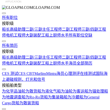
GLOAPM.COM
所有职位
按职级
船长
高级助理
二副/三副
主任工程师
二副工程师
三副/四副工程
师
电机工程师
大副
装配工
船上厨师
水手
所有职位空缺
所有简历
按职级
船长
高级助理
二副/三副
主任工程师
二副工程师
三副/四副工程
师
电机工程师
大副
装配工
船上厨师
水手
海员全部简历
CES 测试
CES CBT
Marlins
Mintra
海员心理测评在线测试
国际海
上避碰规则，灯光和信号
按船舶类型
为化学品油轮
为散货船
为液化气船
为油轮
为客运船
为锚处理船
为地震调查船
为Ro-Ro货船
为集装箱船
为冷藏船
为General
Cargo货船
为散装货船