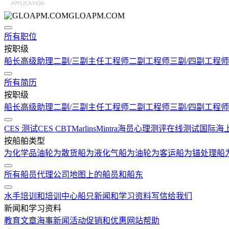
GLOAPM.COM
所有职位
按职级
船长
高级助理
二副/三副
主任工程师
二副工程师
三副/四副工程师
所有简历
按职级
船长
高级助理
二副/三副
主任工程师
二副工程师
三副/四副工程师
CES 测试
CES CBT
Marlins
Mintra
海员心理测评在线测试
国际海
按船舶类型
为化学品油轮
为散货船
为液化气船
为油轮
为客运船
为锚处理船
所有船员代理公司
地图上的船员和船东
水手培训和培训中心
船只
新闻和学习资料
写信给我们
新闻和学习资料
教育文章
海事新闻
活动
促销和优惠
网站帮助