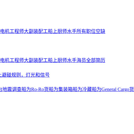
电机工程师
大副
装配工
船上厨师
水手
所有职位空缺
电机工程师
大副
装配工
船上厨师
水手
海员全部简历
上避碰规则，灯光和信号
为地震调查船
为Ro-Ro货船
为集装箱船
为冷藏船
为General Cargo