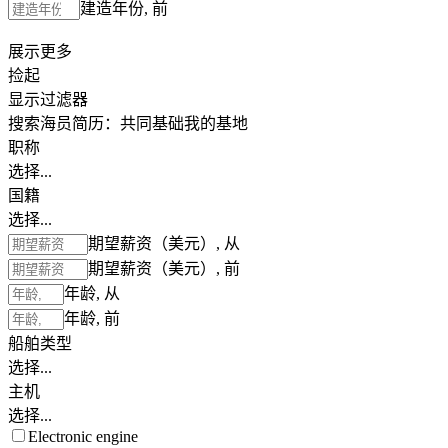
建造年份, 前
展示更多
捡起
显示过滤器
搜索海员简历：
共同基础
我的基地
职称
选择...
国籍
选择...
期望薪资（美元）, 从
期望薪资（美元）, 前
年龄, 从
年龄, 前
船舶类型
选择...
主机
选择...
Electronic engine