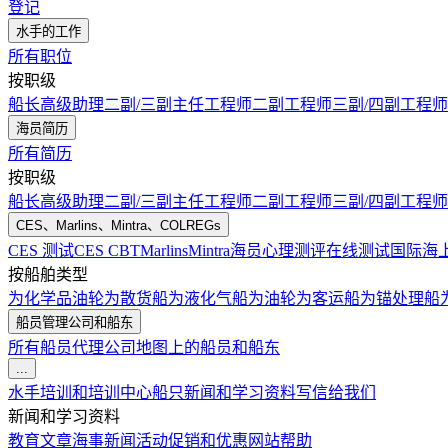
登记
水手的工作
所有职位
按职级
船长
高级助理
二副/三副
主任工程师
二副工程师
三副/四副工程师
海员简历
所有简历
按职级
船长
高级助理
二副/三副
主任工程师
二副工程师
三副/四副工程师
CES、Marlins、Mintra、COLREGs
CES 测试
CES CBT
Marlins
Mintra
海员心理测评在线测试
国际海
按船舶类型
为化学品油轮
为散货船
为液化气船
为油轮
为客运船
为锚处理船
船员管理公司和船东
所有船员代理公司
地图上的船员和船东
...
水手培训和培训中心
船只
新闻和学习资料
写信给我们
新闻和学习资料
教育文章
海事新闻
活动
促销和优惠
网站帮助