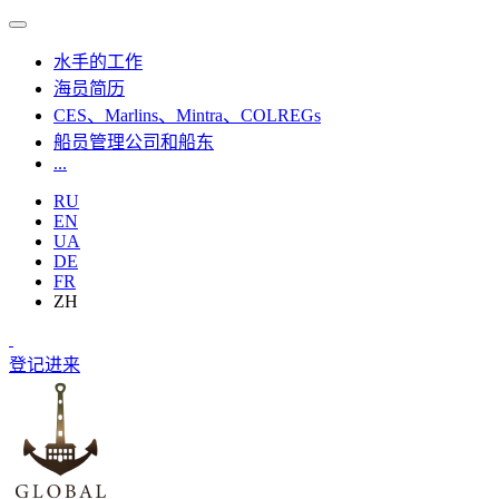
水手的工作
海员简历
CES、Marlins、Mintra、COLREGs
船员管理公司和船东
...
RU
EN
UA
DE
FR
ZH
登记
进来