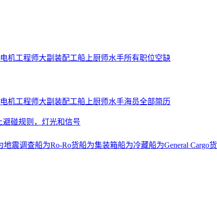
电机工程师
大副
装配工
船上厨师
水手
所有职位空缺
电机工程师
大副
装配工
船上厨师
水手
海员全部简历
上避碰规则，灯光和信号
为地震调查船
为Ro-Ro货船
为集装箱船
为冷藏船
为General Cargo