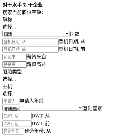
对于水手
对于企业
搜索当前职位空缺：
职称
选择...
国籍
登机日期, 从
登机日期, 前
薪资来自
薪资高达
船舶类型
选择...
主机
选择...
申请人年龄
登陆国家
DWT, 从
DWT, 前
建造年份, 从