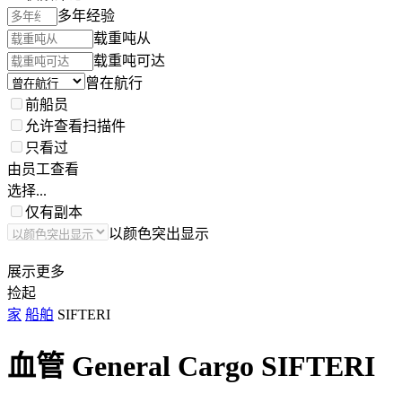
多年经验
载重吨从
载重吨可达
曾在航行
前船员
允许查看扫描件
只看过
由员工查看
选择...
仅有副本
以颜色突出显示
展示更多
捡起
家
船舶
SIFTERI
血管 General Cargo
SIFTERI