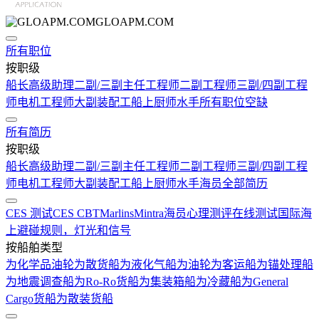
GLOAPM.COM
所有职位
按职级
船长
高级助理
二副/三副
主任工程师
二副工程师
三副/四副工程
师
电机工程师
大副
装配工
船上厨师
水手
所有职位空缺
所有简历
按职级
船长
高级助理
二副/三副
主任工程师
二副工程师
三副/四副工程
师
电机工程师
大副
装配工
船上厨师
水手
海员全部简历
CES 测试
CES CBT
Marlins
Mintra
海员心理测评在线测试
国际海
上避碰规则，灯光和信号
按船舶类型
为化学品油轮
为散货船
为液化气船
为油轮
为客运船
为锚处理船
为地震调查船
为Ro-Ro货船
为集装箱船
为冷藏船
为General
Cargo货船
为散装货船