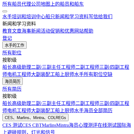
所有船员代理公司
地图上的船员和船东
水手培训和培训中心
船只
新闻和学习资料
写信给我们
新闻和学习资料
教育文章
海事新闻
活动
促销和优惠
网站帮助
登记
水手的工作
所有职位
按职级
船长
高级助理
二副/三副
主任工程师
二副工程师
三副/四副工程
师
电机工程师
大副
装配工
船上厨师
水手
所有职位空缺
海员简历
所有简历
按职级
船长
高级助理
二副/三副
主任工程师
二副工程师
三副/四副工程
师
电机工程师
大副
装配工
船上厨师
水手
海员全部简历
CES、Marlins、Mintra、COLREGs
CES 测试
CES CBT
Marlins
Mintra
海员心理测评在线测试
国际海
上避碰规则，灯光和信号