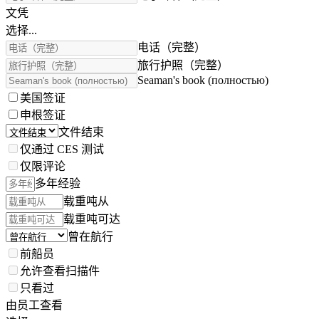
文凭
选择...
电话（完整）
旅行护照（完整）
Seaman's book (полностью)
美国签证
申根签证
文件结束
仅通过 CES 测试
仅限评论
多年经验
载重吨从
载重吨可达
曾在航行
前船员
允许查看扫描件
只看过
由员工查看