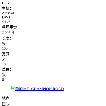
LPG
主机：
Alasaka
DWT:
4 867
建造年份：
2 007 年
长度：
米
100
宽度：
米
18
草稿：
米
6
地点
团队