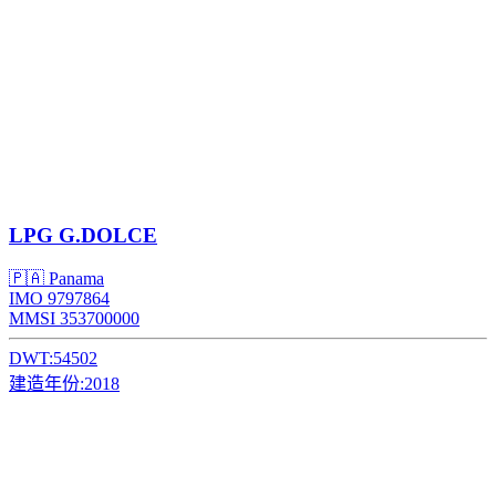
LPG
G.DOLCE
🇵🇦 Panama
IMO 9797864
MMSI 353700000
DWT:
54502
建造年份:
2018