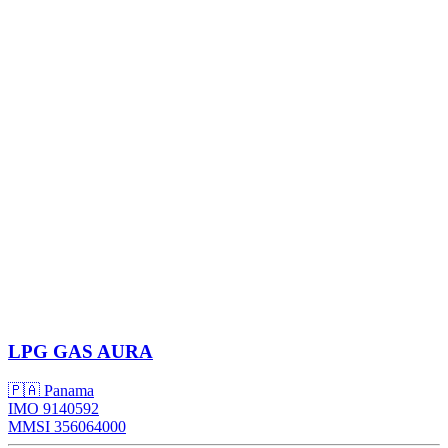
LPG
GAS AURA
🇵🇦 Panama
IMO 9140592
MMSI 356064000