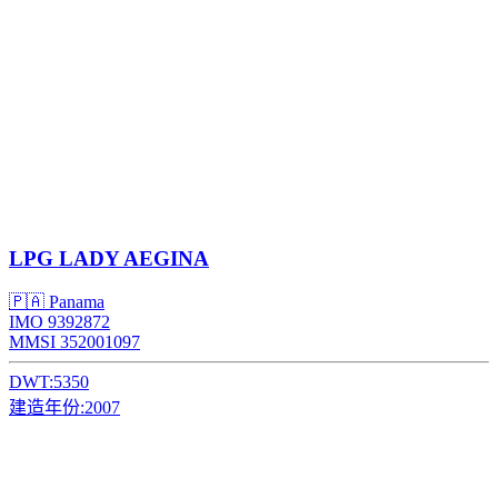
LPG
LADY AEGINA
🇵🇦 Panama
IMO 9392872
MMSI 352001097
DWT:
5350
建造年份:
2007