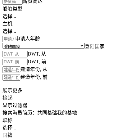
薪资高达
船舶类型
选择...
主机
选择...
申请人年龄
登陆国家
DWT, 从
DWT, 前
建造年份, 从
建造年份, 前
展示更多
捡起
显示过滤器
搜索海员简历：
共同基础
我的基地
职称
选择...
国籍