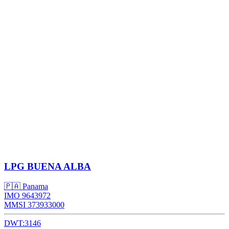
LPG
BUENA ALBA
🇵🇦 Panama
IMO 9643972
MMSI 373933000
DWT:
3146