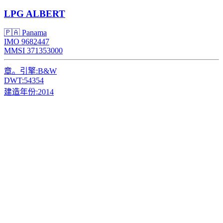
LPG
ALBERT
🇵🇦 Panama
IMO 9682447
MMSI 371353000
章。引擎:
B&W
DWT:
54354
建造年份:
2014