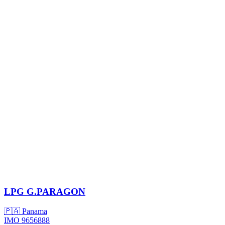
LPG
G.PARAGON
🇵🇦 Panama
IMO 9656888