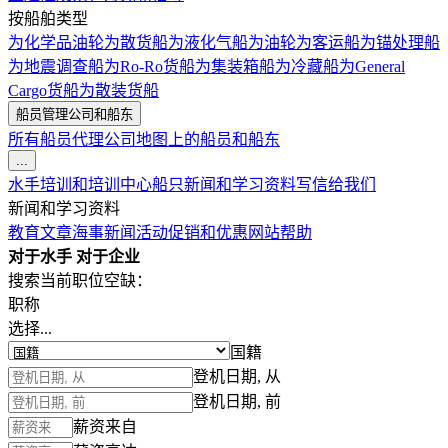
按船舶类型
为化学品油轮
为散货船
为液化气船
为油轮
为客运船
为锚处理船
为地震调查船
为Ro-Ro货船
为集装箱船
为冷藏船
为General
Cargo货船
为散装货船
船员管理公司和船东
所有船员代理公司
地图上的船员和船东
...
水手培训和培训中心
船只
新闻和学习资料
写信给我们
新闻和学习资料
教育文章
海事新闻
活动
促销和优惠
网站帮助
对于水手
对于企业
搜索当前职位空缺：
职称
选择...
国籍
登机日期, 从
登机日期, 前
薪资来自