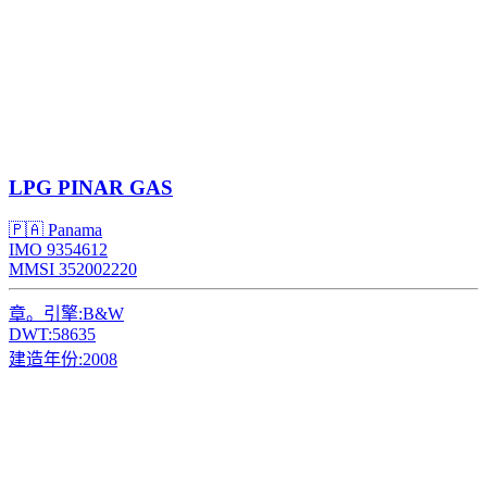
LPG
PINAR GAS
🇵🇦 Panama
IMO 9354612
MMSI 352002220
章。引擎:
B&W
DWT:
58635
建造年份:
2008