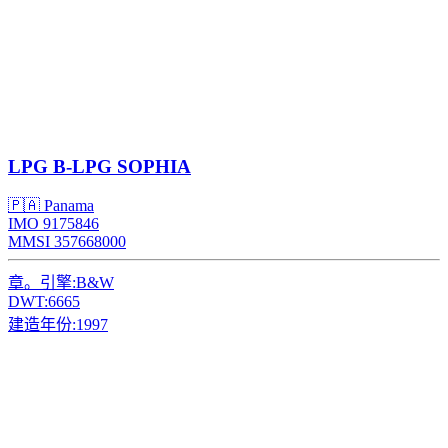
LPG
B-LPG SOPHIA
🇵🇦 Panama
IMO 9175846
MMSI 357668000
章。引擎:
B&W
DWT:
6665
建造年份:
1997