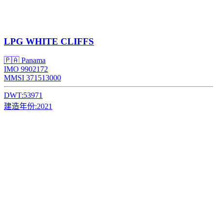
LPG
WHITE CLIFFS
🇵🇦 Panama
IMO 9902172
MMSI 371513000
DWT:
53971
建造年份:
2021