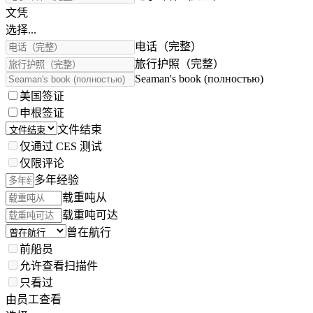
文凭
选择...
电话（完整）
旅行护照（完整）
Seaman's book (полностью)
美国签证
申根签证
文件结束
仅通过 CES 测试
仅限评论
多年经验
载重吨从
载重吨可达
曾在航行
前船员
允许查看扫描件
只看过
由员工查看