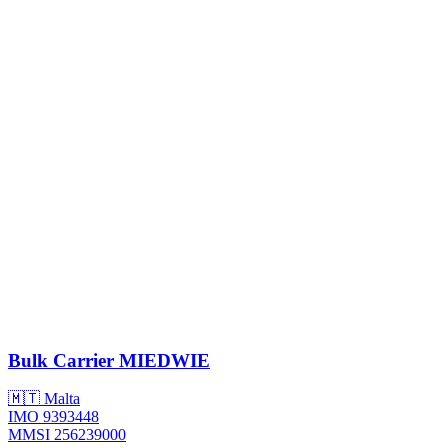
Bulk Carrier
MIEDWIE
🇲🇹 Malta
IMO 9393448
MMSI 256239000