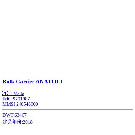
Bulk Carrier
ANATOLI
🇲🇹 Malta
IMO 9791987
MMSI 248546000
DWT:
63467
建造年份:
2018