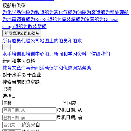
按船舶类型
为化学品油轮
为散货船
为液化气船
为油轮
为客运船
为锚处理船
为地震调查船
为Ro-Ro货船
为集装箱船
为冷藏船
为General
Cargo货船
为散装货船
船员管理公司和船东
所有船员代理公司
地图上的船员和船东
...
水手培训和培训中心
船只
新闻和学习资料
写信给我们
新闻和学习资料
教育文章
海事新闻
活动
促销和优惠
网站帮助
对于水手
对于企业
搜索当前职位空缺：
职称
选择...
国籍
登机日期, 从
登机日期, 前
薪资来自