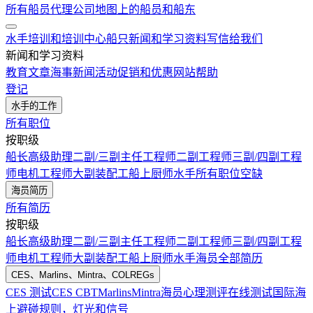
所有船员代理公司
地图上的船员和船东
水手培训和培训中心
船只
新闻和学习资料
写信给我们
新闻和学习资料
教育文章
海事新闻
活动
促销和优惠
网站帮助
登记
水手的工作
所有职位
按职级
船长
高级助理
二副/三副
主任工程师
二副工程师
三副/四副工程
师
电机工程师
大副
装配工
船上厨师
水手
所有职位空缺
海员简历
所有简历
按职级
船长
高级助理
二副/三副
主任工程师
二副工程师
三副/四副工程
师
电机工程师
大副
装配工
船上厨师
水手
海员全部简历
CES、Marlins、Mintra、COLREGs
CES 测试
CES CBT
Marlins
Mintra
海员心理测评在线测试
国际海
上避碰规则，灯光和信号