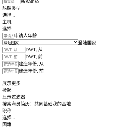
薪资高达
船舶类型
选择...
主机
选择...
申请人年龄
登陆国家
DWT, 从
DWT, 前
建造年份, 从
建造年份, 前
展示更多
捡起
显示过滤器
搜索海员简历：
共同基础
我的基地
职称
选择...
国籍