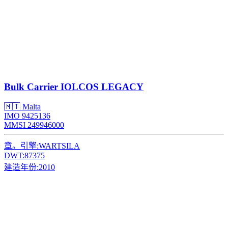
Bulk Carrier
IOLCOS LEGACY
🇲🇹 Malta
IMO 9425136
MMSI 249946000
章。引擎:
WARTSILA
DWT:
87375
建造年份:
2010