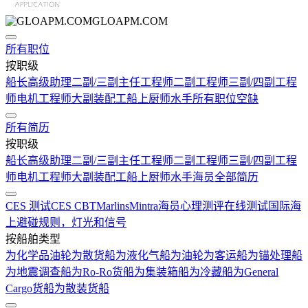
GLOAPM.COM
所有职位
按职级
船长
高级助理
二副/三副
主任工程师
二副工程师
三副/四副工程
师
电机工程师
大副
装配工
船上厨师
水手
所有职位空缺
所有简历
按职级
船长
高级助理
二副/三副
主任工程师
二副工程师
三副/四副工程
师
电机工程师
大副
装配工
船上厨师
水手
海员全部简历
CES 测试
CES CBT
Marlins
Mintra
海员心理测评在线测试
国际海
上避碰规则，灯光和信号
按船舶类型
为化学品油轮
为散货船
为液化气船
为油轮
为客运船
为锚处理船
为地震调查船
为Ro-Ro货船
为集装箱船
为冷藏船
为General
Cargo货船
为散装货船