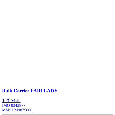
Bulk Carrier
FAIR LADY
🇲🇹 Malta
IMO 9342877
MMSI 249875000