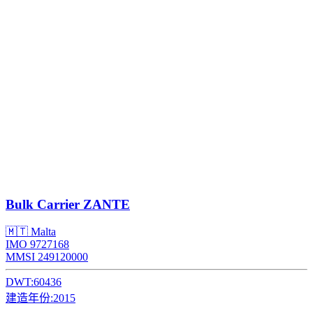
Bulk Carrier
ZANTE
🇲🇹 Malta
IMO 9727168
MMSI 249120000
DWT:
60436
建造年份:
2015