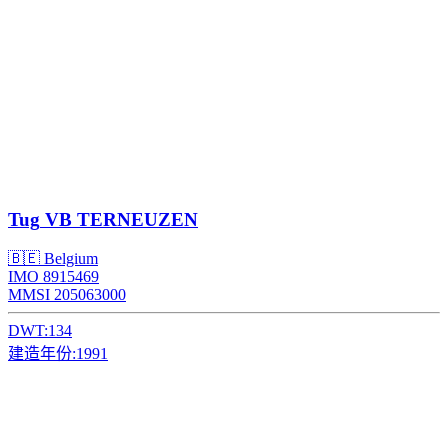
Tug
VB TERNEUZEN
🇧🇪 Belgium
IMO 8915469
MMSI 205063000
DWT:
134
建造年份:
1991