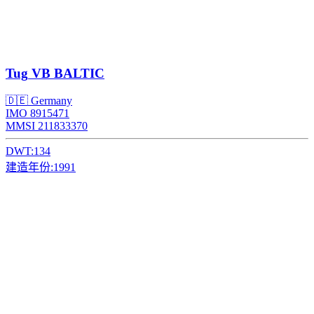
Tug
VB BALTIC
🇩🇪 Germany
IMO 8915471
MMSI 211833370
DWT:
134
建造年份:
1991