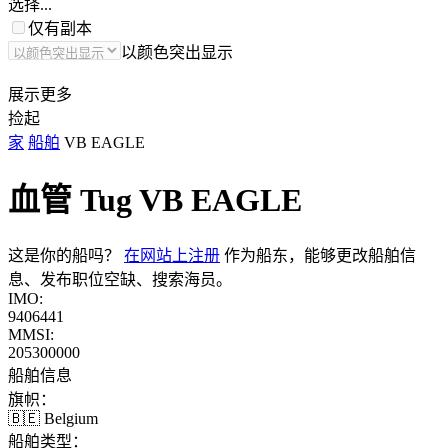
选择...
仅有副本
以颜色突出显示
展示更多
捡起
家
船舶
VB EAGLE
血管 Tug
VB EAGLE
这是你的船吗？
在网站上注册
作为船东，能够更改船舶信
息、发布职位空缺、搜索海员。
IMO:
9406441
MMSI:
205300000
船舶信息
旗帜：
🇧🇪 Belgium
船舶类型：