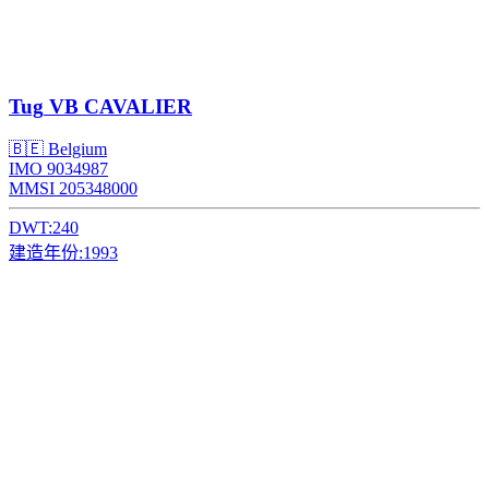
Tug
VB CAVALIER
🇧🇪 Belgium
IMO 9034987
MMSI 205348000
DWT:
240
建造年份:
1993