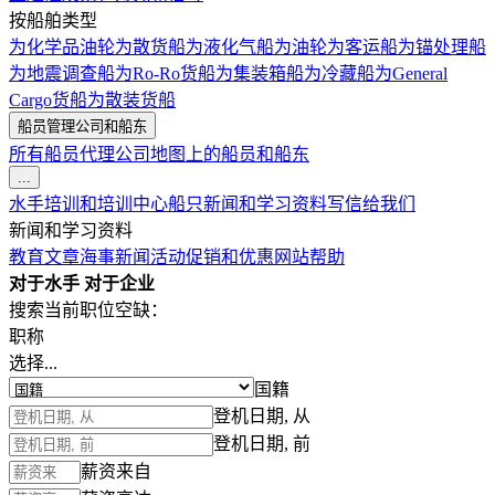
按船舶类型
为化学品油轮
为散货船
为液化气船
为油轮
为客运船
为锚处理船
为地震调查船
为Ro-Ro货船
为集装箱船
为冷藏船
为General
Cargo货船
为散装货船
船员管理公司和船东
所有船员代理公司
地图上的船员和船东
...
水手培训和培训中心
船只
新闻和学习资料
写信给我们
新闻和学习资料
教育文章
海事新闻
活动
促销和优惠
网站帮助
对于水手
对于企业
搜索当前职位空缺：
职称
选择...
国籍
登机日期, 从
登机日期, 前
薪资来自