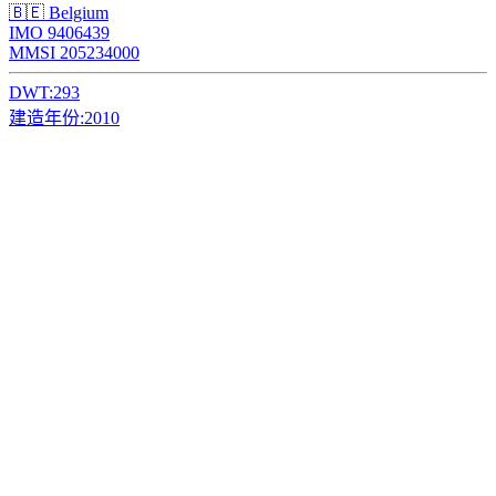
🇧🇪 Belgium
IMO 9406439
MMSI 205234000
DWT:
293
建造年份:
2010