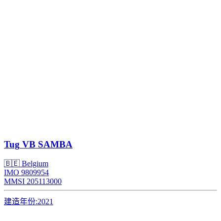
Tug
VB SAMBA
🇧🇪 Belgium
IMO 9809954
MMSI 205113000
建造年份:
2021