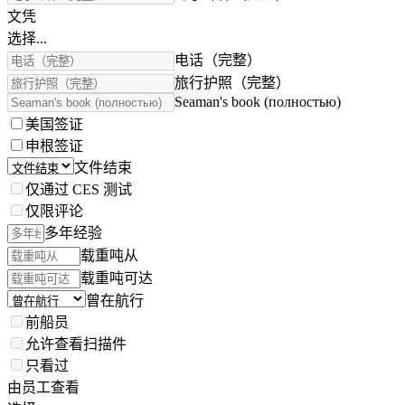
文凭
选择...
电话（完整）
旅行护照（完整）
Seaman's book (полностью)
美国签证
申根签证
文件结束
仅通过 CES 测试
仅限评论
多年经验
载重吨从
载重吨可达
曾在航行
前船员
允许查看扫描件
只看过
由员工查看