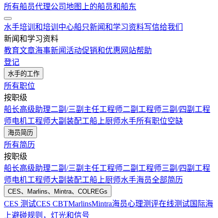
所有船员代理公司
地图上的船员和船东
水手培训和培训中心
船只
新闻和学习资料
写信给我们
新闻和学习资料
教育文章
海事新闻
活动
促销和优惠
网站帮助
登记
水手的工作
所有职位
按职级
船长
高级助理
二副/三副
主任工程师
二副工程师
三副/四副工程
师
电机工程师
大副
装配工
船上厨师
水手
所有职位空缺
海员简历
所有简历
按职级
船长
高级助理
二副/三副
主任工程师
二副工程师
三副/四副工程
师
电机工程师
大副
装配工
船上厨师
水手
海员全部简历
CES、Marlins、Mintra、COLREGs
CES 测试
CES CBT
Marlins
Mintra
海员心理测评在线测试
国际海
上避碰规则，灯光和信号