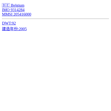
🇧🇪 Belgium
IMO 9314284
MMSI 205416000
DWT:
92
建造年份:
2005