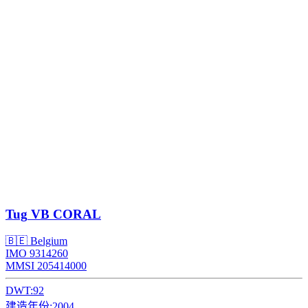
Tug
VB CORAL
🇧🇪 Belgium
IMO 9314260
MMSI 205414000
DWT:
92
建造年份:
2004