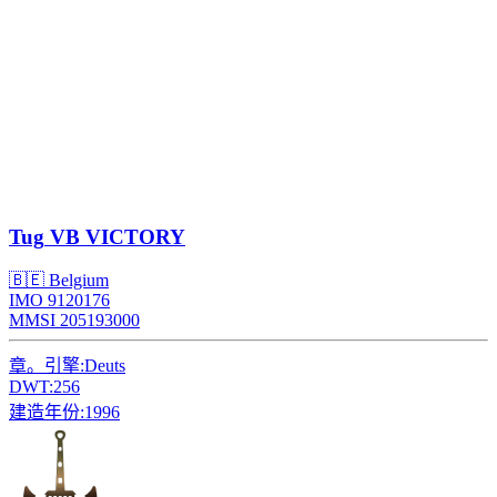
Tug
VB VICTORY
🇧🇪 Belgium
IMO 9120176
MMSI 205193000
章。引擎:
Deuts
DWT:
256
建造年份:
1996