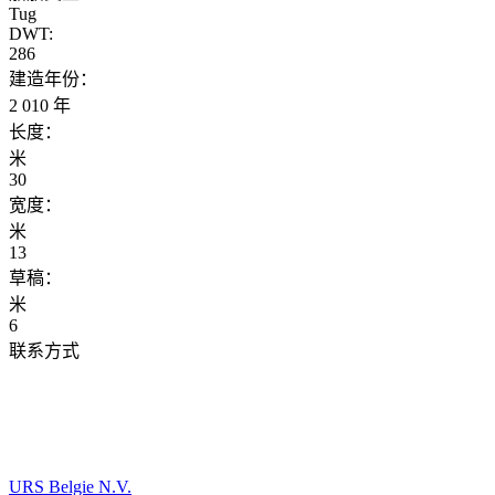
Tug
DWT:
286
建造年份：
2 010 年
长度：
米
30
宽度：
米
13
草稿：
米
6
联系方式
URS Belgie N.V.