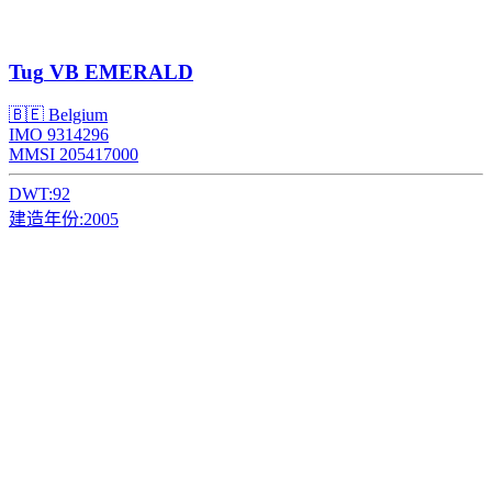
Tug
VB EMERALD
🇧🇪 Belgium
IMO 9314296
MMSI 205417000
DWT:
92
建造年份:
2005