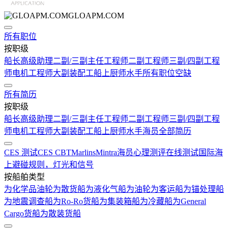
GLOAPM.COM
所有职位
按职级
船长
高级助理
二副/三副
主任工程师
二副工程师
三副/四副工程
师
电机工程师
大副
装配工
船上厨师
水手
所有职位空缺
所有简历
按职级
船长
高级助理
二副/三副
主任工程师
二副工程师
三副/四副工程
师
电机工程师
大副
装配工
船上厨师
水手
海员全部简历
CES 测试
CES CBT
Marlins
Mintra
海员心理测评在线测试
国际海
上避碰规则，灯光和信号
按船舶类型
为化学品油轮
为散货船
为液化气船
为油轮
为客运船
为锚处理船
为地震调查船
为Ro-Ro货船
为集装箱船
为冷藏船
为General
Cargo货船
为散装货船