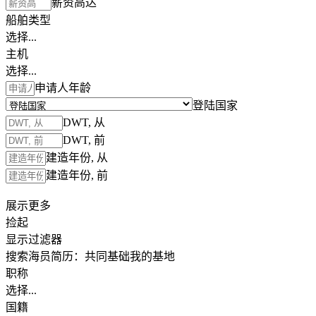
薪资高达
船舶类型
选择...
主机
选择...
申请人年龄
登陆国家
DWT, 从
DWT, 前
建造年份, 从
建造年份, 前
展示更多
捡起
显示过滤器
搜索海员简历：
共同基础
我的基地
职称
选择...
国籍