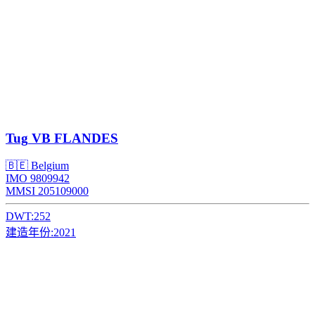
Tug
VB FLANDES
🇧🇪 Belgium
IMO 9809942
MMSI 205109000
DWT:
252
建造年份:
2021