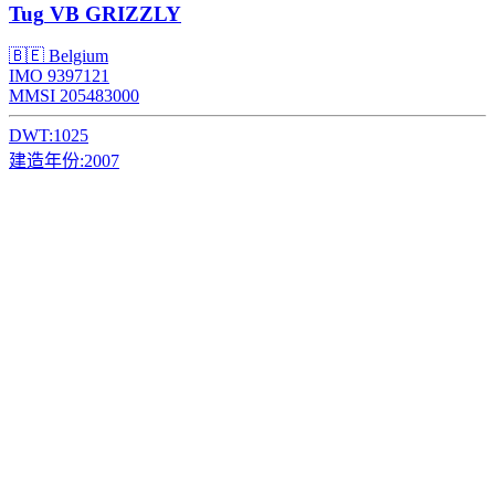
Tug
VB GRIZZLY
🇧🇪 Belgium
IMO 9397121
MMSI 205483000
DWT:
1025
建造年份:
2007