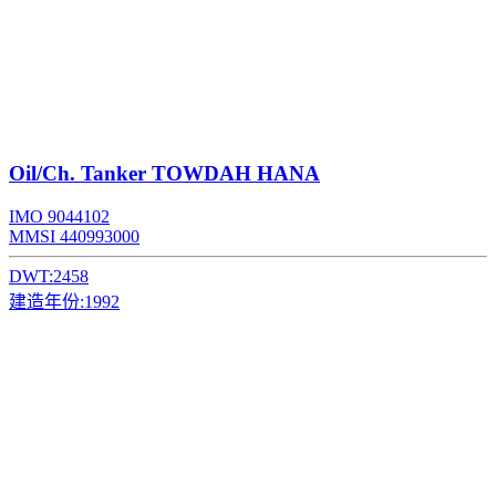
Oil/Ch. Tanker
TOWDAH HANA
IMO 9044102
MMSI 440993000
DWT:
2458
建造年份:
1992