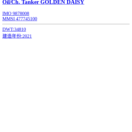
Oil/Ch. Tanker
GOLDEN DAISY
IMO 9878008
MMSI 477745100
DWT:
34810
建造年份:
2021