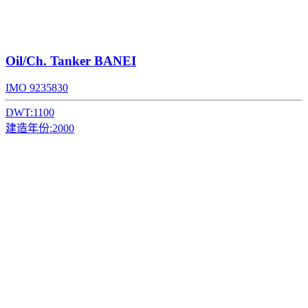
Oil/Ch. Tanker
BANEI
IMO 9235830
DWT:
1100
建造年份:
2000