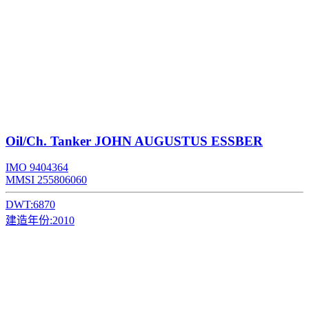
Oil/Ch. Tanker
JOHN AUGUSTUS ESSBER
IMO 9404364
MMSI 255806060
DWT:
6870
建造年份:
2010