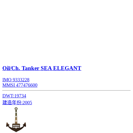
Oil/Ch. Tanker
SEA ELEGANT
IMO 9333228
MMSI 477476600
DWT:
19734
建造年份:
2005