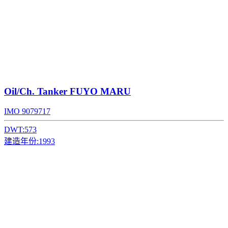
Oil/Ch. Tanker
FUYO MARU
IMO 9079717
DWT:
573
建造年份:
1993