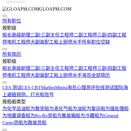
GLOAPM.COM
所有职位
按职级
船长
高级助理
二副/三副
主任工程师
二副工程师
三副/四副工程
师
电机工程师
大副
装配工
船上厨师
水手
所有职位空缺
所有简历
按职级
船长
高级助理
二副/三副
主任工程师
二副工程师
三副/四副工程
师
电机工程师
大副
装配工
船上厨师
水手
海员全部简历
CES 测试
CES CBT
Marlins
Mintra
海员心理测评在线测试
国际海
上避碰规则，灯光和信号
按船舶类型
为化学品油轮
为散货船
为液化气船
为油轮
为客运船
为锚处理船
为地震调查船
为Ro-Ro货船
为集装箱船
为冷藏船
为General
Cargo货船
为散装货船