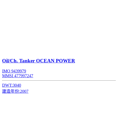
Oil/Ch. Tanker
OCEAN POWER
IMO 9439979
MMSI 477997247
DWT:
3040
建造年份:
2007