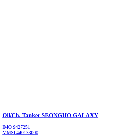
Oil/Ch. Tanker
SEONGHO GALAXY
IMO 9427251
MMSI 440133000