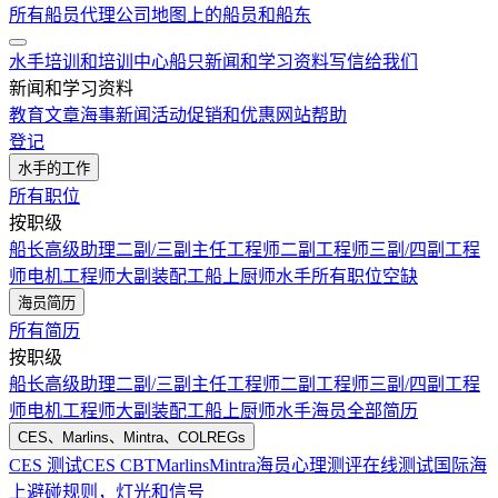
所有船员代理公司
地图上的船员和船东
水手培训和培训中心
船只
新闻和学习资料
写信给我们
新闻和学习资料
教育文章
海事新闻
活动
促销和优惠
网站帮助
登记
水手的工作
所有职位
按职级
船长
高级助理
二副/三副
主任工程师
二副工程师
三副/四副工程
师
电机工程师
大副
装配工
船上厨师
水手
所有职位空缺
海员简历
所有简历
按职级
船长
高级助理
二副/三副
主任工程师
二副工程师
三副/四副工程
师
电机工程师
大副
装配工
船上厨师
水手
海员全部简历
CES、Marlins、Mintra、COLREGs
CES 测试
CES CBT
Marlins
Mintra
海员心理测评在线测试
国际海
上避碰规则，灯光和信号