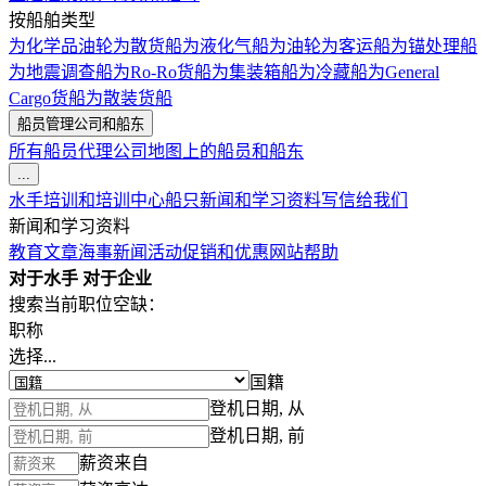
按船舶类型
为化学品油轮
为散货船
为液化气船
为油轮
为客运船
为锚处理船
为地震调查船
为Ro-Ro货船
为集装箱船
为冷藏船
为General
Cargo货船
为散装货船
船员管理公司和船东
所有船员代理公司
地图上的船员和船东
...
水手培训和培训中心
船只
新闻和学习资料
写信给我们
新闻和学习资料
教育文章
海事新闻
活动
促销和优惠
网站帮助
对于水手
对于企业
搜索当前职位空缺：
职称
选择...
国籍
登机日期, 从
登机日期, 前
薪资来自