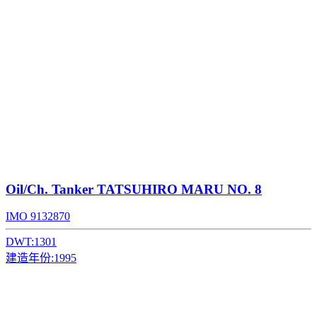
Oil/Ch. Tanker
TATSUHIRO MARU NO. 8
IMO 9132870
DWT:
1301
建造年份:
1995