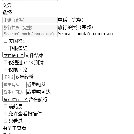
文凭
选择...
电话（完整）
旅行护照（完整）
Seaman's book (полностью)
美国签证
申根签证
文件结束
仅通过 CES 测试
仅限评论
多年经验
载重吨从
载重吨可达
曾在航行
前船员
允许查看扫描件
只看过
由员工查看