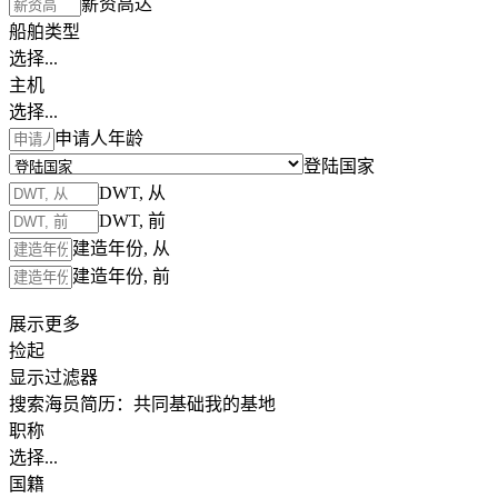
薪资高达
船舶类型
选择...
主机
选择...
申请人年龄
登陆国家
DWT, 从
DWT, 前
建造年份, 从
建造年份, 前
展示更多
捡起
显示过滤器
搜索海员简历：
共同基础
我的基地
职称
选择...
国籍