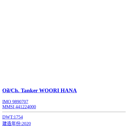
Oil/Ch. Tanker
WOORI HANA
IMO 9890707
MMSI 441224000
DWT:
1754
建造年份:
2020