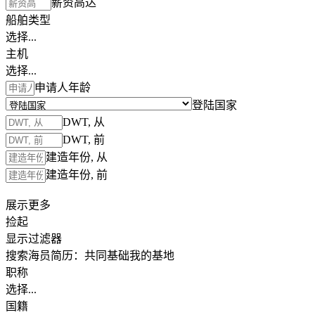
薪资高达
船舶类型
选择...
主机
选择...
申请人年龄
登陆国家
DWT, 从
DWT, 前
建造年份, 从
建造年份, 前
展示更多
捡起
显示过滤器
搜索海员简历：
共同基础
我的基地
职称
选择...
国籍