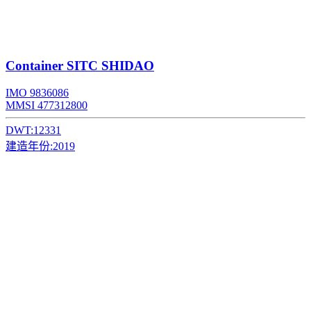
Container
SITC SHIDAO
IMO 9836086
MMSI 477312800
DWT:
12331
建造年份:
2019