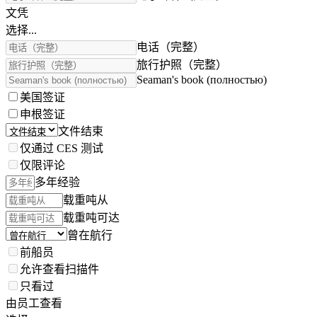
文凭
选择...
电话（完整）
旅行护照（完整）
Seaman's book (полностью)
美国签证
申根签证
文件结束
仅通过 CES 测试
仅限评论
多年经验
载重吨从
载重吨可达
曾在航行
前船员
允许查看扫描件
只看过
由员工查看