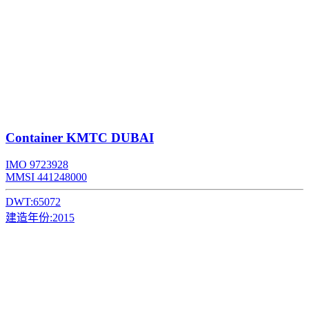
Container
KMTC DUBAI
IMO 9723928
MMSI 441248000
DWT:
65072
建造年份:
2015