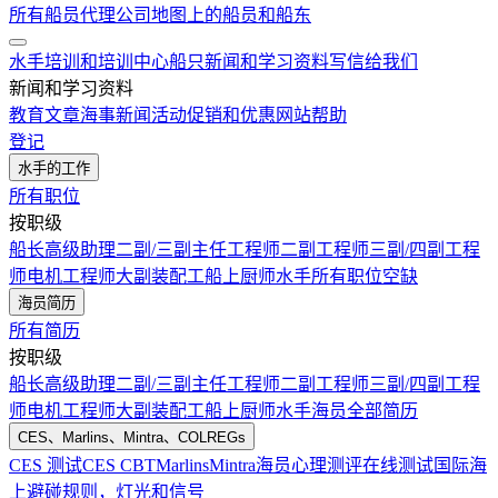
所有船员代理公司
地图上的船员和船东
水手培训和培训中心
船只
新闻和学习资料
写信给我们
新闻和学习资料
教育文章
海事新闻
活动
促销和优惠
网站帮助
登记
水手的工作
所有职位
按职级
船长
高级助理
二副/三副
主任工程师
二副工程师
三副/四副工程
师
电机工程师
大副
装配工
船上厨师
水手
所有职位空缺
海员简历
所有简历
按职级
船长
高级助理
二副/三副
主任工程师
二副工程师
三副/四副工程
师
电机工程师
大副
装配工
船上厨师
水手
海员全部简历
CES、Marlins、Mintra、COLREGs
CES 测试
CES CBT
Marlins
Mintra
海员心理测评在线测试
国际海
上避碰规则，灯光和信号