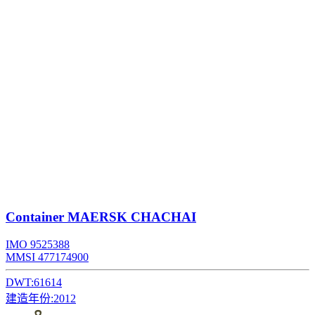
Container
MAERSK CHACHAI
IMO 9525388
MMSI 477174900
DWT:
61614
建造年份:
2012