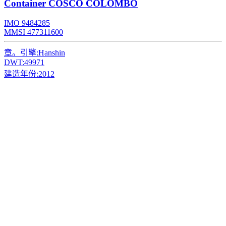
Container
COSCO COLOMBO
IMO 9484285
MMSI 477311600
章。引擎:
Hanshin
DWT:
49971
建造年份:
2012