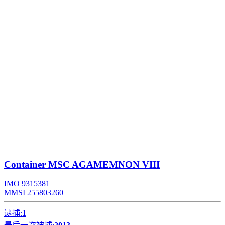
Container
MSC AGAMEMNON VIII
IMO 9315381
MMSI 255803260
逮捕:
1