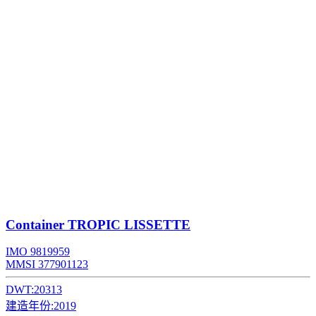
Container
TROPIC LISSETTE
IMO 9819959
MMSI 377901123
DWT:
20313
建造年份:
2019