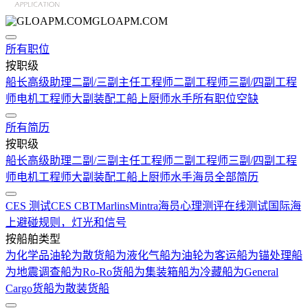
GLOAPM.COM
所有职位
按职级
船长
高级助理
二副/三副
主任工程师
二副工程师
三副/四副工程
师
电机工程师
大副
装配工
船上厨师
水手
所有职位空缺
所有简历
按职级
船长
高级助理
二副/三副
主任工程师
二副工程师
三副/四副工程
师
电机工程师
大副
装配工
船上厨师
水手
海员全部简历
CES 测试
CES CBT
Marlins
Mintra
海员心理测评在线测试
国际海
上避碰规则，灯光和信号
按船舶类型
为化学品油轮
为散货船
为液化气船
为油轮
为客运船
为锚处理船
为地震调查船
为Ro-Ro货船
为集装箱船
为冷藏船
为General
Cargo货船
为散装货船