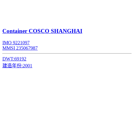
Container
COSCO SHANGHAI
IMO 9221097
MMSI 235067987
DWT:
69192
建造年份:
2001