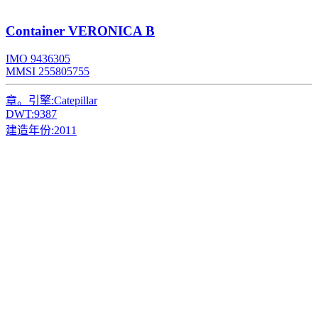
Container
VERONICA B
IMO 9436305
MMSI 255805755
章。引擎:
Catepillar
DWT:
9387
建造年份:
2011