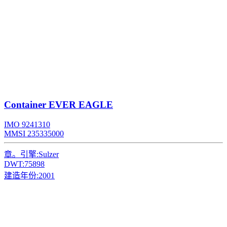
Container
EVER EAGLE
IMO 9241310
MMSI 235335000
章。引擎:
Sulzer
DWT:
75898
建造年份:
2001