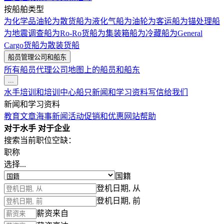
按船舶类型
为化学品油轮
为散货船
为液化气船
为油轮
为客运船
为锚处理船
为地震调查船
为Ro-Ro货船
为集装箱船
为冷藏船
为General
Cargo货船
为散装货船
船员管理公司和船东
所有船员代理公司
地图上的船员和船东
...
水手培训和培训中心
船只
新闻和学习资料
写信给我们
新闻和学习资料
教育文章
海事新闻
活动
促销和优惠
网站帮助
对于水手
对于企业
搜索当前职位空缺：
职称
选择...
国籍
登机日期, 从
登机日期, 前
薪资来自