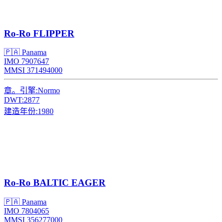
Ro-Ro
FLIPPER
🇵🇦 Panama
IMO 7907647
MMSI 371494000
章。引擎:
Normo
DWT:
2877
建造年份:
1980
Ro-Ro
BALTIC EAGER
🇵🇦 Panama
IMO 7804065
MMSI 356277000