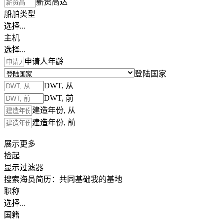
薪资高达
船舶类型
选择...
主机
选择...
申请人年龄
登陆国家
DWT, 从
DWT, 前
建造年份, 从
建造年份, 前
展示更多
捡起
显示过滤器
搜索海员简历：
共同基础
我的基地
职称
选择...
国籍