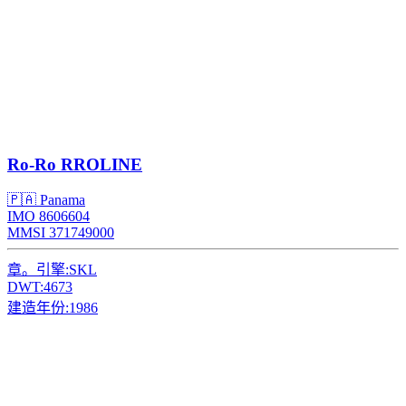
Ro-Ro
RROLINE
🇵🇦 Panama
IMO 8606604
MMSI 371749000
章。引擎:
SKL
DWT:
4673
建造年份:
1986