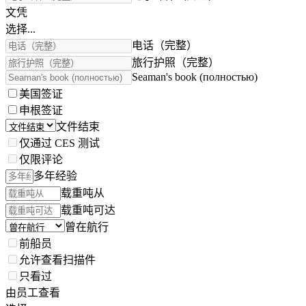
文凭
选择...
电话（完整）
旅行护照（完整）
Seaman's book (полностью)
美国签证
申根签证
文件结束
仅通过 CES 测试
仅限评论
多年经验
载重吨从
载重吨可达
曾在航行
前船员
允许查看扫描件
只看过
由员工查看