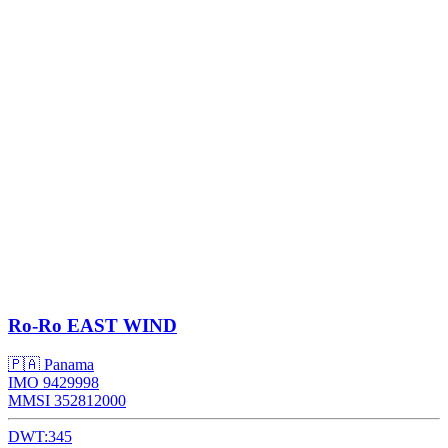
Ro-Ro
EAST WIND
🇵🇦 Panama
IMO 9429998
MMSI 352812000
DWT:
345