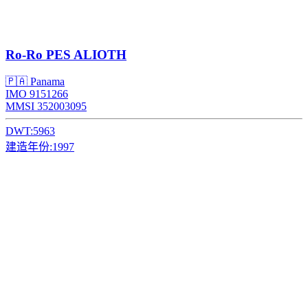
Ro-Ro
PES ALIOTH
🇵🇦 Panama
IMO 9151266
MMSI 352003095
DWT:
5963
建造年份:
1997