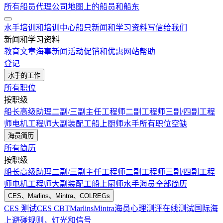
所有船员代理公司
地图上的船员和船东
水手培训和培训中心
船只
新闻和学习资料
写信给我们
新闻和学习资料
教育文章
海事新闻
活动
促销和优惠
网站帮助
登记
水手的工作
所有职位
按职级
船长
高级助理
二副/三副
主任工程师
二副工程师
三副/四副工程
师
电机工程师
大副
装配工
船上厨师
水手
所有职位空缺
海员简历
所有简历
按职级
船长
高级助理
二副/三副
主任工程师
二副工程师
三副/四副工程
师
电机工程师
大副
装配工
船上厨师
水手
海员全部简历
CES、Marlins、Mintra、COLREGs
CES 测试
CES CBT
Marlins
Mintra
海员心理测评在线测试
国际海
上避碰规则，灯光和信号