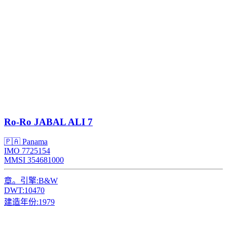
Ro-Ro
JABAL ALI 7
🇵🇦 Panama
IMO 7725154
MMSI 354681000
章。引擎:
B&W
DWT:
10470
建造年份:
1979