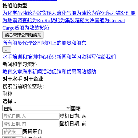
按船舶类型
为化学品油轮
为散货船
为液化气船
为油轮
为客运船
为锚处理船
为地震调查船
为Ro-Ro货船
为集装箱船
为冷藏船
为General
Cargo货船
为散装货船
船员管理公司和船东
所有船员代理公司
地图上的船员和船东
...
水手培训和培训中心
船只
新闻和学习资料
写信给我们
新闻和学习资料
教育文章
海事新闻
活动
促销和优惠
网站帮助
对于水手
对于企业
搜索当前职位空缺：
职称
选择...
国籍
登机日期, 从
登机日期, 前
薪资来自