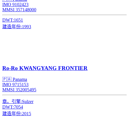
IMO 9102423
MMSI 357148000
DWT:
1651
建造年份:
1993
Ro-Ro
KWANGYANG FRONTIER
🇵🇦 Panama
IMO 9715153
MMSI 352005495
章。引擎:
Sulzer
DWT:
7054
建造年份:
2015