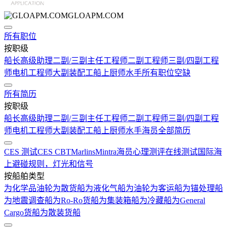
GLOAPM.COM
所有职位
按职级
船长
高级助理
二副/三副
主任工程师
二副工程师
三副/四副工程
师
电机工程师
大副
装配工
船上厨师
水手
所有职位空缺
所有简历
按职级
船长
高级助理
二副/三副
主任工程师
二副工程师
三副/四副工程
师
电机工程师
大副
装配工
船上厨师
水手
海员全部简历
CES 测试
CES CBT
Marlins
Mintra
海员心理测评在线测试
国际海
上避碰规则，灯光和信号
按船舶类型
为化学品油轮
为散货船
为液化气船
为油轮
为客运船
为锚处理船
为地震调查船
为Ro-Ro货船
为集装箱船
为冷藏船
为General
Cargo货船
为散装货船