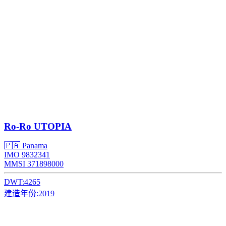
Ro-Ro
UTOPIA
🇵🇦 Panama
IMO 9832341
MMSI 371898000
DWT:
4265
建造年份:
2019