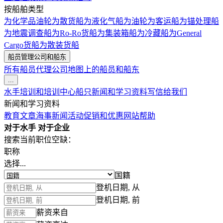
按船舶类型
为化学品油轮
为散货船
为液化气船
为油轮
为客运船
为锚处理船
为地震调查船
为Ro-Ro货船
为集装箱船
为冷藏船
为General
Cargo货船
为散装货船
船员管理公司和船东
所有船员代理公司
地图上的船员和船东
...
水手培训和培训中心
船只
新闻和学习资料
写信给我们
新闻和学习资料
教育文章
海事新闻
活动
促销和优惠
网站帮助
对于水手
对于企业
搜索当前职位空缺：
职称
选择...
国籍
登机日期, 从
登机日期, 前
薪资来自