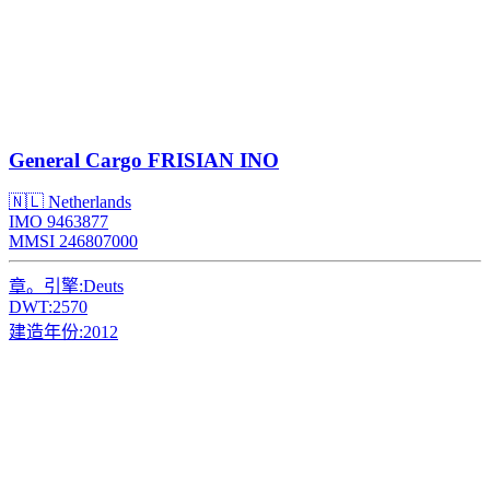
General Cargo
FRISIAN INO
🇳🇱 Netherlands
IMO 9463877
MMSI 246807000
章。引擎:
Deuts
DWT:
2570
建造年份:
2012