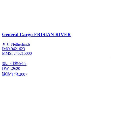
General Cargo
FRISIAN RIVER
🇳🇱 Netherlands
IMO 9421623
MMSI 245215000
章。引擎:
Mak
DWT:
2620
建造年份:
2007