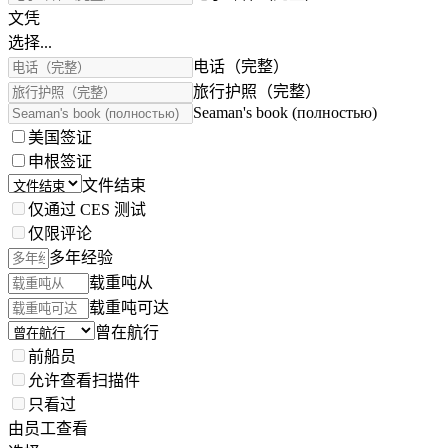
文凭
选择...
电话（完整）
旅行护照（完整）
Seaman's book (полностью)
美国签证
申根签证
文件结束
仅通过 CES 测试
仅限评论
多年经验
载重吨从
载重吨可达
曾在航行
前船员
允许查看扫描件
只看过
由员工查看