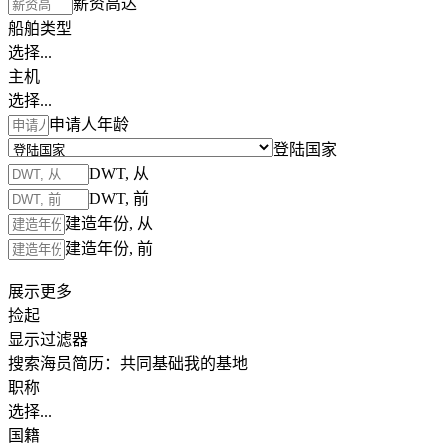
薪资高达
船舶类型
选择...
主机
选择...
申请人年龄
登陆国家
DWT, 从
DWT, 前
建造年份, 从
建造年份, 前
展示更多
捡起
显示过滤器
搜索海员简历：
共同基础
我的基地
职称
选择...
国籍