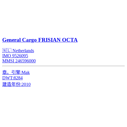
General Cargo
FRISIAN OCTA
🇳🇱 Netherlands
IMO 9526095
MMSI 246596000
章。引擎:
Mak
DWT:
8284
建造年份:
2010