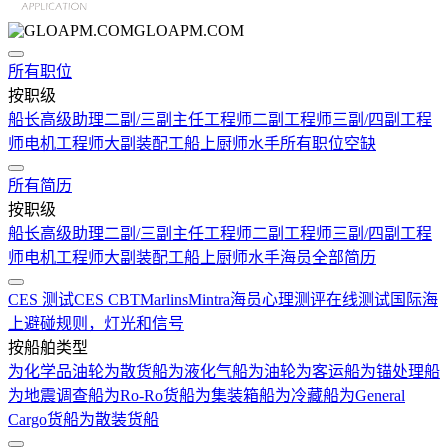
GLOAPM.COM
所有职位
按职级
船长
高级助理
二副/三副
主任工程师
二副工程师
三副/四副工程
师
电机工程师
大副
装配工
船上厨师
水手
所有职位空缺
所有简历
按职级
船长
高级助理
二副/三副
主任工程师
二副工程师
三副/四副工程
师
电机工程师
大副
装配工
船上厨师
水手
海员全部简历
CES 测试
CES CBT
Marlins
Mintra
海员心理测评在线测试
国际海
上避碰规则，灯光和信号
按船舶类型
为化学品油轮
为散货船
为液化气船
为油轮
为客运船
为锚处理船
为地震调查船
为Ro-Ro货船
为集装箱船
为冷藏船
为General
Cargo货船
为散装货船