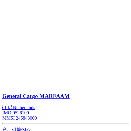
General Cargo
MARFAAM
🇳🇱 Netherlands
IMO 9526100
MMSI 246843000
章。引擎:
Mak