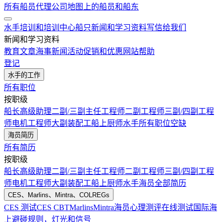
所有船员代理公司
地图上的船员和船东
水手培训和培训中心
船只
新闻和学习资料
写信给我们
新闻和学习资料
教育文章
海事新闻
活动
促销和优惠
网站帮助
登记
水手的工作
所有职位
按职级
船长
高级助理
二副/三副
主任工程师
二副工程师
三副/四副工程
师
电机工程师
大副
装配工
船上厨师
水手
所有职位空缺
海员简历
所有简历
按职级
船长
高级助理
二副/三副
主任工程师
二副工程师
三副/四副工程
师
电机工程师
大副
装配工
船上厨师
水手
海员全部简历
CES、Marlins、Mintra、COLREGs
CES 测试
CES CBT
Marlins
Mintra
海员心理测评在线测试
国际海
上避碰规则，灯光和信号