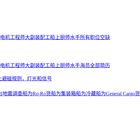
电机工程师
大副
装配工
船上厨师
水手
所有职位空缺
电机工程师
大副
装配工
船上厨师
水手
海员全部简历
上避碰规则，灯光和信号
为地震调查船
为Ro-Ro货船
为集装箱船
为冷藏船
为General Cargo