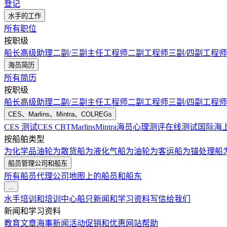
登记
水手的工作
所有职位
按职级
船长
高级助理
二副/三副
主任工程师
二副工程师
三副/四副工程师
海员简历
所有简历
按职级
船长
高级助理
二副/三副
主任工程师
二副工程师
三副/四副工程师
CES、Marlins、Mintra、COLREGs
CES 测试
CES CBT
Marlins
Mintra
海员心理测评在线测试
国际海
按船舶类型
为化学品油轮
为散货船
为液化气船
为油轮
为客运船
为锚处理船
船员管理公司和船东
所有船员代理公司
地图上的船员和船东
...
水手培训和培训中心
船只
新闻和学习资料
写信给我们
新闻和学习资料
教育文章
海事新闻
活动
促销和优惠
网站帮助