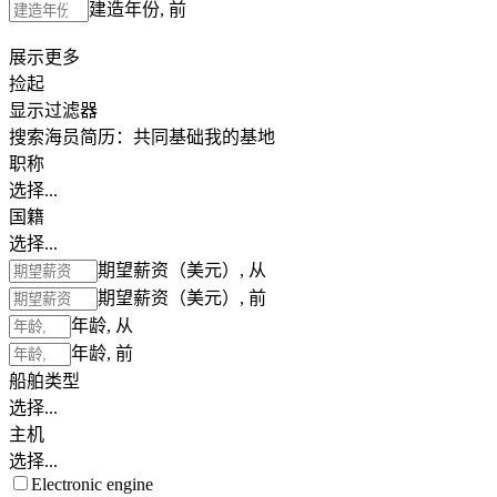
建造年份, 前
展示更多
捡起
显示过滤器
搜索海员简历：
共同基础
我的基地
职称
选择...
国籍
选择...
期望薪资（美元）, 从
期望薪资（美元）, 前
年龄, 从
年龄, 前
船舶类型
选择...
主机
选择...
Electronic engine