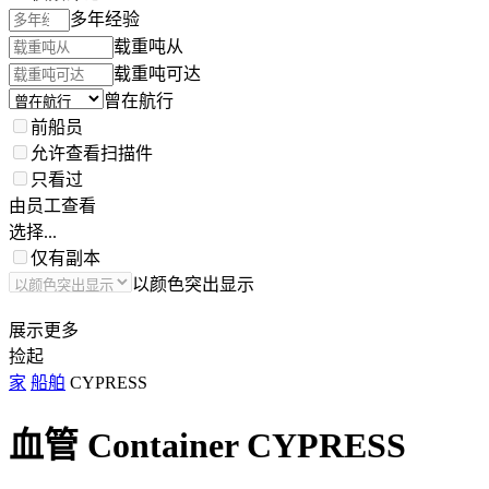
多年经验
载重吨从
载重吨可达
曾在航行
前船员
允许查看扫描件
只看过
由员工查看
选择...
仅有副本
以颜色突出显示
展示更多
捡起
家
船舶
CYPRESS
血管 Container
CYPRESS