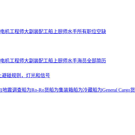
电机工程师
大副
装配工
船上厨师
水手
所有职位空缺
电机工程师
大副
装配工
船上厨师
水手
海员全部简历
上避碰规则，灯光和信号
为地震调查船
为Ro-Ro货船
为集装箱船
为冷藏船
为General Cargo