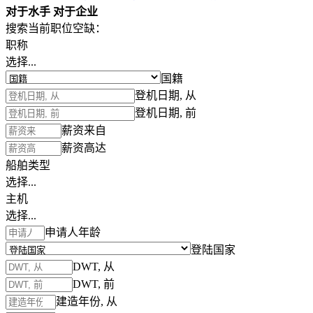
对于水手
对于企业
搜索当前职位空缺：
职称
选择...
国籍
登机日期, 从
登机日期, 前
薪资来自
薪资高达
船舶类型
选择...
主机
选择...
申请人年龄
登陆国家
DWT, 从
DWT, 前
建造年份, 从