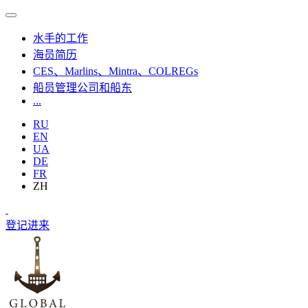
水手的工作
海员简历
CES、Marlins、Mintra、COLREGs
船员管理公司和船东
...
RU
EN
UA
DE
FR
ZH
登记
进来