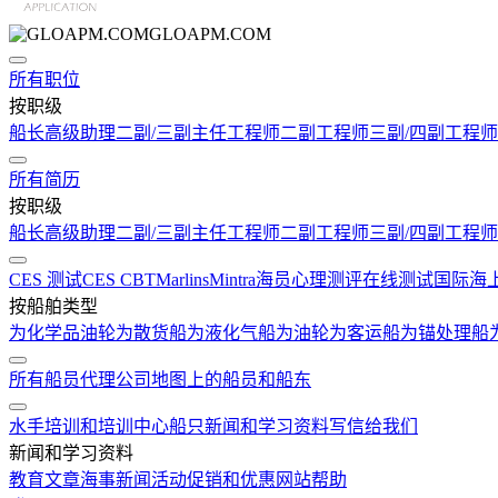
GLOAPM.COM
所有职位
按职级
船长
高级助理
二副/三副
主任工程师
二副工程师
三副/四副工程师
所有简历
按职级
船长
高级助理
二副/三副
主任工程师
二副工程师
三副/四副工程师
CES 测试
CES CBT
Marlins
Mintra
海员心理测评在线测试
国际海
按船舶类型
为化学品油轮
为散货船
为液化气船
为油轮
为客运船
为锚处理船
所有船员代理公司
地图上的船员和船东
水手培训和培训中心
船只
新闻和学习资料
写信给我们
新闻和学习资料
教育文章
海事新闻
活动
促销和优惠
网站帮助