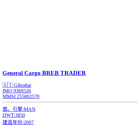
General Cargo
BREB TRADER
🇬🇮 Gibraltar
IMO 9369526
MMSI 255802570
章。引擎:
MAN
DWT:
3850
建造年份:
2007