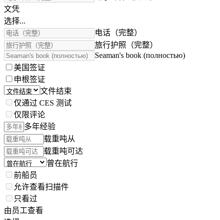
文凭
选择...
电话（完整）
旅行护照（完整）
Seaman's book (полностью)
美国签证
申根签证
文件结束
仅通过 CES 测试
仅限评论
多年经验
载重吨从
载重吨可达
曾在航行
前船员
允许查看扫描件
只看过
由员工查看