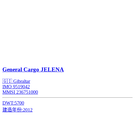
General Cargo
JELENA
🇬🇮 Gibraltar
IMO 9519042
MMSI 236751000
DWT:
5700
建造年份:
2012