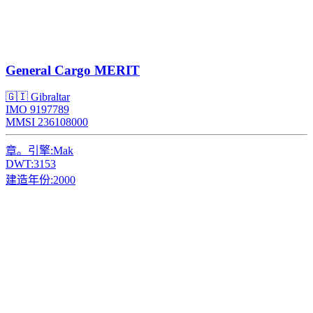
General Cargo
MERIT
🇬🇮 Gibraltar
IMO 9197789
MMSI 236108000
章。引擎:
Mak
DWT:
3153
建造年份:
2000