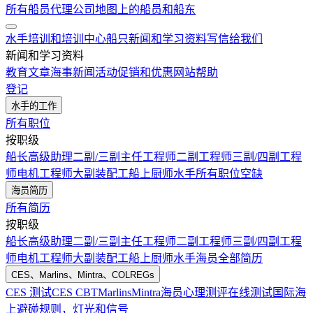
所有船员代理公司
地图上的船员和船东
水手培训和培训中心
船只
新闻和学习资料
写信给我们
新闻和学习资料
教育文章
海事新闻
活动
促销和优惠
网站帮助
登记
水手的工作
所有职位
按职级
船长
高级助理
二副/三副
主任工程师
二副工程师
三副/四副工程
师
电机工程师
大副
装配工
船上厨师
水手
所有职位空缺
海员简历
所有简历
按职级
船长
高级助理
二副/三副
主任工程师
二副工程师
三副/四副工程
师
电机工程师
大副
装配工
船上厨师
水手
海员全部简历
CES、Marlins、Mintra、COLREGs
CES 测试
CES CBT
Marlins
Mintra
海员心理测评在线测试
国际海
上避碰规则，灯光和信号