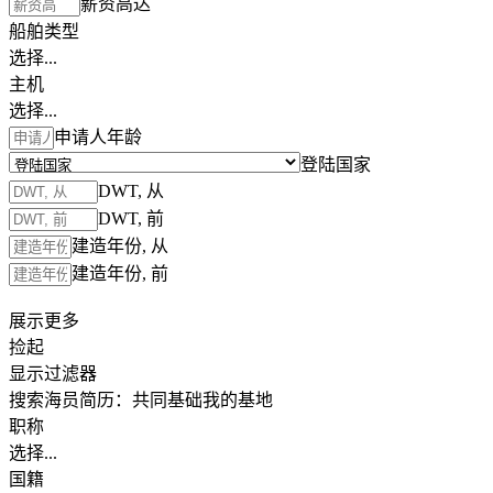
薪资高达
船舶类型
选择...
主机
选择...
申请人年龄
登陆国家
DWT, 从
DWT, 前
建造年份, 从
建造年份, 前
展示更多
捡起
显示过滤器
搜索海员简历：
共同基础
我的基地
职称
选择...
国籍