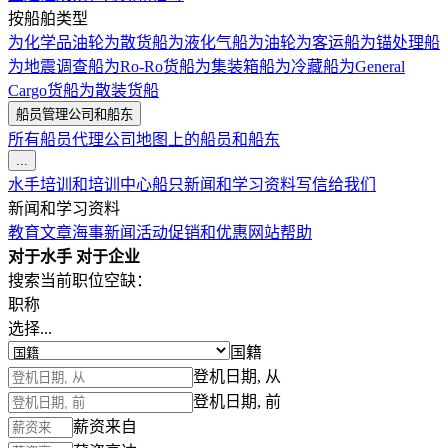
按船舶类型
为化学品油轮
为散货船
为液化气船
为油轮
为客运船
为锚处理船
为地震调查船
为Ro-Ro货船
为集装箱船
为冷藏船
为General
Cargo货船
为散装货船
船员管理公司和船东
所有船员代理公司
地图上的船员和船东
...
水手培训和培训中心
船只
新闻和学习资料
写信给我们
新闻和学习资料
教育文章
海事新闻
活动
促销和优惠
网站帮助
对于水手
对于企业
搜索当前职位空缺：
职称
选择...
国籍
登机日期, 从
登机日期, 前
薪资来自