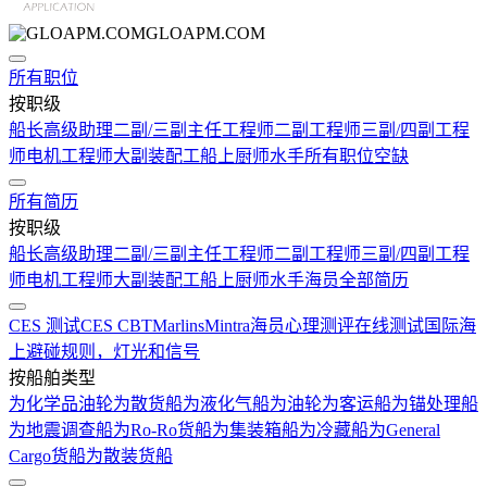
GLOAPM.COM
所有职位
按职级
船长
高级助理
二副/三副
主任工程师
二副工程师
三副/四副工程
师
电机工程师
大副
装配工
船上厨师
水手
所有职位空缺
所有简历
按职级
船长
高级助理
二副/三副
主任工程师
二副工程师
三副/四副工程
师
电机工程师
大副
装配工
船上厨师
水手
海员全部简历
CES 测试
CES CBT
Marlins
Mintra
海员心理测评在线测试
国际海
上避碰规则，灯光和信号
按船舶类型
为化学品油轮
为散货船
为液化气船
为油轮
为客运船
为锚处理船
为地震调查船
为Ro-Ro货船
为集装箱船
为冷藏船
为General
Cargo货船
为散装货船