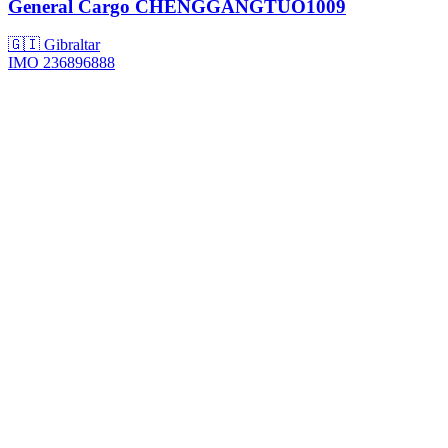
General Cargo
CHENGGANGTUO1009
🇬🇮 Gibraltar
IMO 236896888