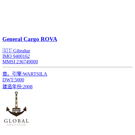
General Cargo
ROVA
🇬🇮 Gibraltar
IMO 9400162
MMSI 236749000
章。引擎:
WARTSILA
DWT:
5000
建造年份:
2008