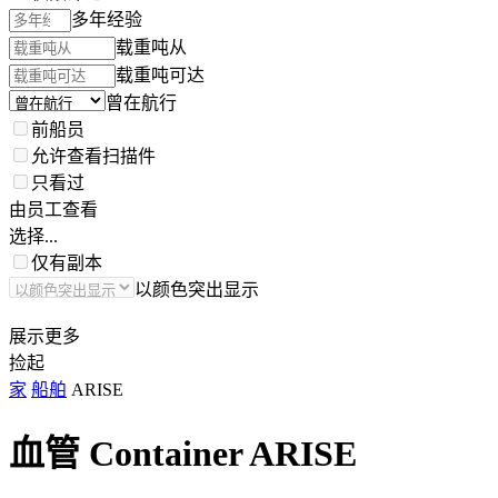
多年经验
载重吨从
载重吨可达
曾在航行
前船员
允许查看扫描件
只看过
由员工查看
选择...
仅有副本
以颜色突出显示
展示更多
捡起
家
船舶
ARISE
血管 Container
ARISE