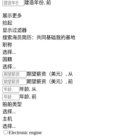
建造年份, 前
展示更多
捡起
显示过滤器
搜索海员简历：
共同基础
我的基地
职称
选择...
国籍
选择...
期望薪资（美元）, 从
期望薪资（美元）, 前
年龄, 从
年龄, 前
船舶类型
选择...
主机
选择...
Electronic engine