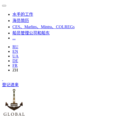
水手的工作
海员简历
CES、Marlins、Mintra、COLREGs
船员管理公司和船东
...
RU
EN
UA
DE
FR
ZH
登记
进来