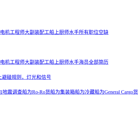
电机工程师
大副
装配工
船上厨师
水手
所有职位空缺
电机工程师
大副
装配工
船上厨师
水手
海员全部简历
上避碰规则，灯光和信号
为地震调查船
为Ro-Ro货船
为集装箱船
为冷藏船
为General Cargo