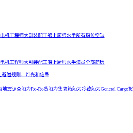
电机工程师
大副
装配工
船上厨师
水手
所有职位空缺
电机工程师
大副
装配工
船上厨师
水手
海员全部简历
上避碰规则，灯光和信号
为地震调查船
为Ro-Ro货船
为集装箱船
为冷藏船
为General Cargo