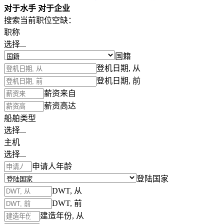
对于水手
对于企业
搜索当前职位空缺：
职称
选择...
国籍
登机日期, 从
登机日期, 前
薪资来自
薪资高达
船舶类型
选择...
主机
选择...
申请人年龄
登陆国家
DWT, 从
DWT, 前
建造年份, 从