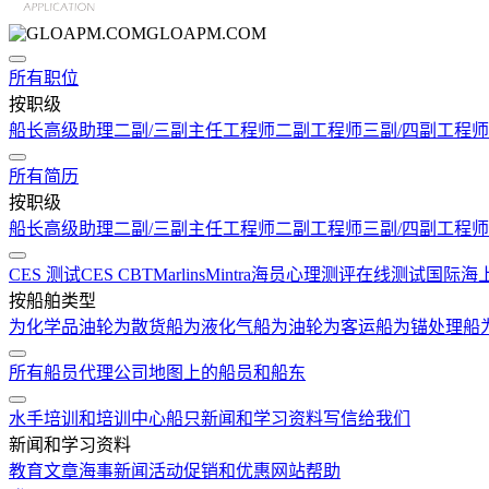
GLOAPM.COM
所有职位
按职级
船长
高级助理
二副/三副
主任工程师
二副工程师
三副/四副工程师
所有简历
按职级
船长
高级助理
二副/三副
主任工程师
二副工程师
三副/四副工程师
CES 测试
CES CBT
Marlins
Mintra
海员心理测评在线测试
国际海
按船舶类型
为化学品油轮
为散货船
为液化气船
为油轮
为客运船
为锚处理船
所有船员代理公司
地图上的船员和船东
水手培训和培训中心
船只
新闻和学习资料
写信给我们
新闻和学习资料
教育文章
海事新闻
活动
促销和优惠
网站帮助