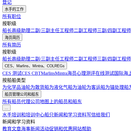
登记
水手的工作
所有职位
按职级
船长
高级助理
二副/三副
主任工程师
二副工程师
三副/四副工程师
海员简历
所有简历
按职级
船长
高级助理
二副/三副
主任工程师
二副工程师
三副/四副工程师
CES、Marlins、Mintra、COLREGs
CES 测试
CES CBT
Marlins
Mintra
海员心理测评在线测试
国际海
按船舶类型
为化学品油轮
为散货船
为液化气船
为油轮
为客运船
为锚处理船
船员管理公司和船东
所有船员代理公司
地图上的船员和船东
...
水手培训和培训中心
船只
新闻和学习资料
写信给我们
新闻和学习资料
教育文章
海事新闻
活动
促销和优惠
网站帮助