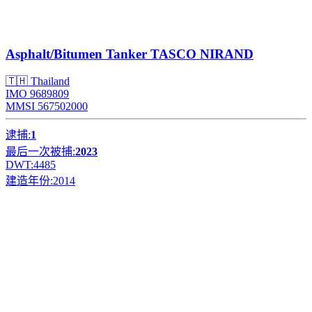
Asphalt/Bitumen Tanker
TASCO NIRAND
🇹🇭 Thailand
IMO 9689809
MMSI 567502000
逮捕:
1
最后一次被捕:
2023
DWT:
4485
建造年份:
2014