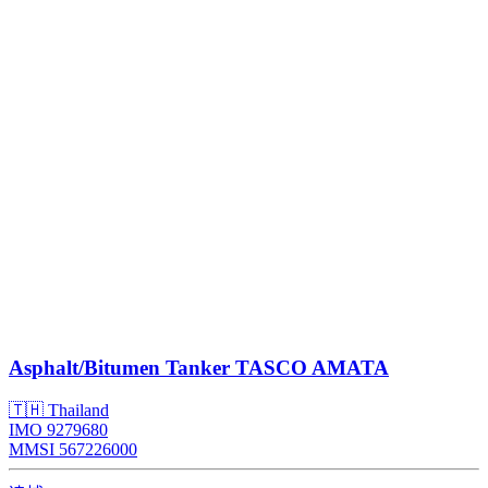
Asphalt/Bitumen Tanker
TASCO AMATA
🇹🇭 Thailand
IMO 9279680
MMSI 567226000