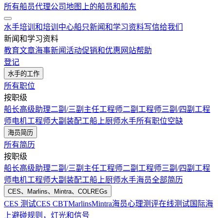
所有船员代理公司
地图上的船员和船东
水手培训和培训中心
船只
新闻和学习资料
写信给我们
新闻和学习资料
教育文章
海事新闻
活动
促销和优惠
网站帮助
登记
水手的工作
所有职位
按职级
船长
高级助理
二副/三副
主任工程师
二副工程师
三副/四副工程
师
电机工程师
大副
装配工
船上厨师
水手
所有职位空缺
海员简历
所有简历
按职级
船长
高级助理
二副/三副
主任工程师
二副工程师
三副/四副工程
师
电机工程师
大副
装配工
船上厨师
水手
海员全部简历
CES、Marlins、Mintra、COLREGs
CES 测试
CES CBT
Marlins
Mintra
海员心理测评在线测试
国际海
上避碰规则，灯光和信号