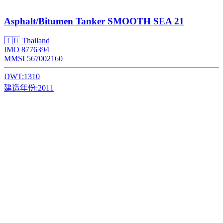
Asphalt/Bitumen Tanker
SMOOTH SEA 21
🇹🇭 Thailand
IMO 8776394
MMSI 567002160
DWT:
1310
建造年份:
2011