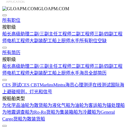
GLOAPM.COM
所有职位
按职级
船长
高级助理
二副/三副
主任工程师
二副工程师
三副/四副工程
师
电机工程师
大副
装配工
船上厨师
水手
所有职位空缺
所有简历
按职级
船长
高级助理
二副/三副
主任工程师
二副工程师
三副/四副工程
师
电机工程师
大副
装配工
船上厨师
水手
海员全部简历
CES 测试
CES CBT
Marlins
Mintra
海员心理测评在线测试
国际海
上避碰规则，灯光和信号
按船舶类型
为化学品油轮
为散货船
为液化气船
为油轮
为客运船
为锚处理船
为地震调查船
为Ro-Ro货船
为集装箱船
为冷藏船
为General
Cargo货船
为散装货船