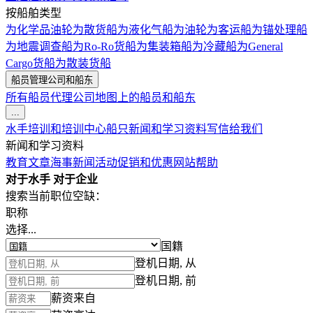
按船舶类型
为化学品油轮
为散货船
为液化气船
为油轮
为客运船
为锚处理船
为地震调查船
为Ro-Ro货船
为集装箱船
为冷藏船
为General
Cargo货船
为散装货船
船员管理公司和船东
所有船员代理公司
地图上的船员和船东
...
水手培训和培训中心
船只
新闻和学习资料
写信给我们
新闻和学习资料
教育文章
海事新闻
活动
促销和优惠
网站帮助
对于水手
对于企业
搜索当前职位空缺：
职称
选择...
国籍
登机日期, 从
登机日期, 前
薪资来自