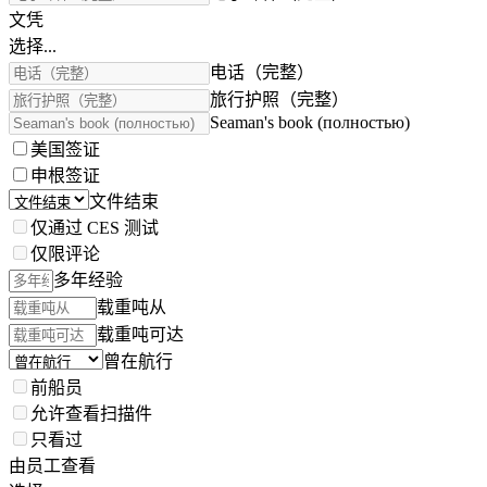
文凭
选择...
电话（完整）
旅行护照（完整）
Seaman's book (полностью)
美国签证
申根签证
文件结束
仅通过 CES 测试
仅限评论
多年经验
载重吨从
载重吨可达
曾在航行
前船员
允许查看扫描件
只看过
由员工查看