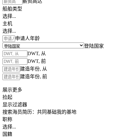
薪资高达
船舶类型
选择...
主机
选择...
申请人年龄
登陆国家
DWT, 从
DWT, 前
建造年份, 从
建造年份, 前
展示更多
捡起
显示过滤器
搜索海员简历：
共同基础
我的基地
职称
选择...
国籍