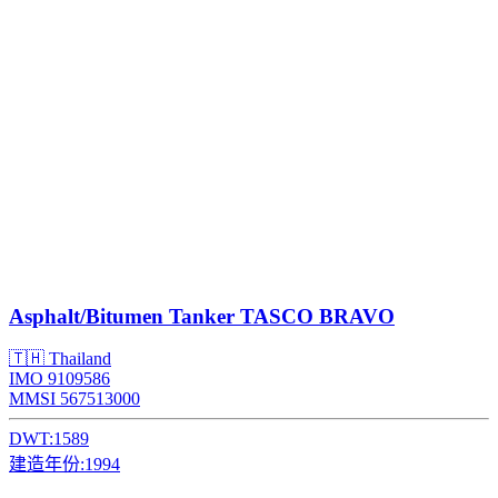
Asphalt/Bitumen Tanker
TASCO BRAVO
🇹🇭 Thailand
IMO 9109586
MMSI 567513000
DWT:
1589
建造年份:
1994