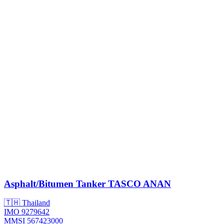
Asphalt/Bitumen Tanker
TASCO ANAN
🇹🇭 Thailand
IMO 9279642
MMSI 567423000