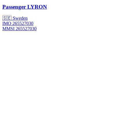
Passenger
LYRON
🇸🇪 Sweden
IMO 265527030
MMSI 265527030