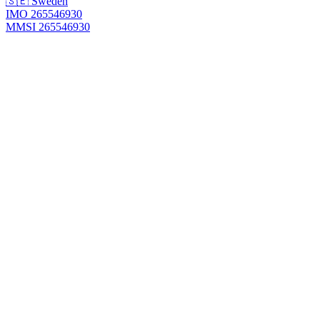
🇸🇪 Sweden
IMO 265546930
MMSI 265546930