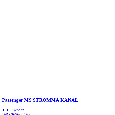
Passenger
MS STROMMA KANAL
🇸🇪 Sweden
IMO 265609570