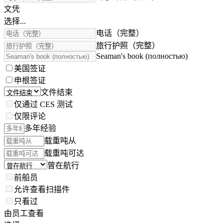
文凭
选择...
电话（完整）
旅行护照（完整）
Seaman's book (полностью)
美国签证
申根签证
文件结束
仅通过 CES 测试
仅限评论
多年经验
载重吨从
载重吨可达
曾在航行
前船员
允许查看扫描件
只看过
由员工查看