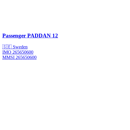
Passenger
PADDAN 12
🇸🇪 Sweden
IMO 265650600
MMSI 265650600