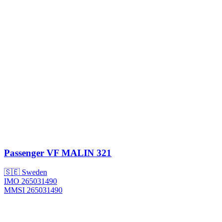
Passenger
VF MALIN 321
🇸🇪 Sweden
IMO 265031490
MMSI 265031490