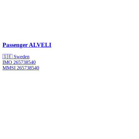
Passenger
ALVELI
🇸🇪 Sweden
IMO 265738540
MMSI 265738540