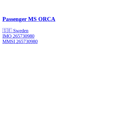
Passenger
MS ORCA
🇸🇪 Sweden
IMO 265730980
MMSI 265730980