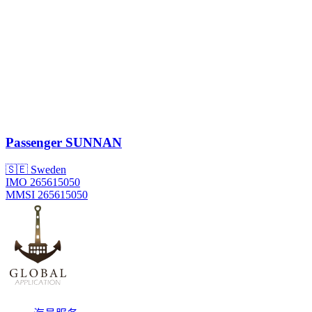
Passenger
SUNNAN
🇸🇪 Sweden
IMO 265615050
MMSI 265615050