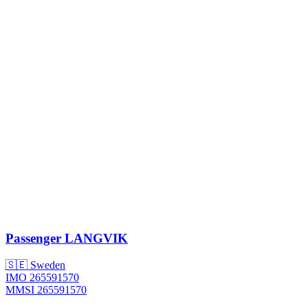
Passenger
LANGVIK
🇸🇪 Sweden
IMO 265591570
MMSI 265591570