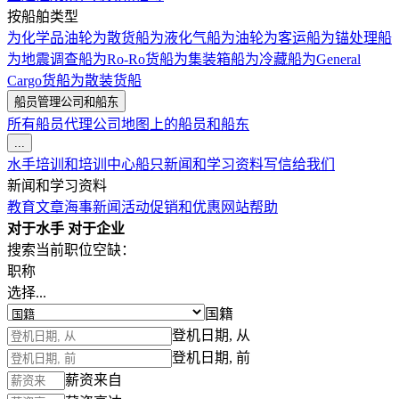
按船舶类型
为化学品油轮
为散货船
为液化气船
为油轮
为客运船
为锚处理船
为地震调查船
为Ro-Ro货船
为集装箱船
为冷藏船
为General
Cargo货船
为散装货船
船员管理公司和船东
所有船员代理公司
地图上的船员和船东
...
水手培训和培训中心
船只
新闻和学习资料
写信给我们
新闻和学习资料
教育文章
海事新闻
活动
促销和优惠
网站帮助
对于水手
对于企业
搜索当前职位空缺：
职称
选择...
国籍
登机日期, 从
登机日期, 前
薪资来自