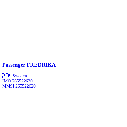
Passenger
FREDRIKA
🇸🇪 Sweden
IMO 265522620
MMSI 265522620