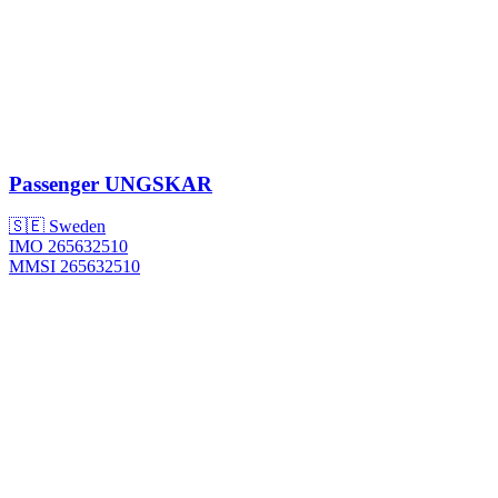
Passenger
UNGSKAR
🇸🇪 Sweden
IMO 265632510
MMSI 265632510