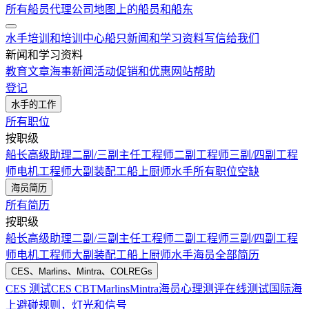
所有船员代理公司
地图上的船员和船东
水手培训和培训中心
船只
新闻和学习资料
写信给我们
新闻和学习资料
教育文章
海事新闻
活动
促销和优惠
网站帮助
登记
水手的工作
所有职位
按职级
船长
高级助理
二副/三副
主任工程师
二副工程师
三副/四副工程
师
电机工程师
大副
装配工
船上厨师
水手
所有职位空缺
海员简历
所有简历
按职级
船长
高级助理
二副/三副
主任工程师
二副工程师
三副/四副工程
师
电机工程师
大副
装配工
船上厨师
水手
海员全部简历
CES、Marlins、Mintra、COLREGs
CES 测试
CES CBT
Marlins
Mintra
海员心理测评在线测试
国际海
上避碰规则，灯光和信号