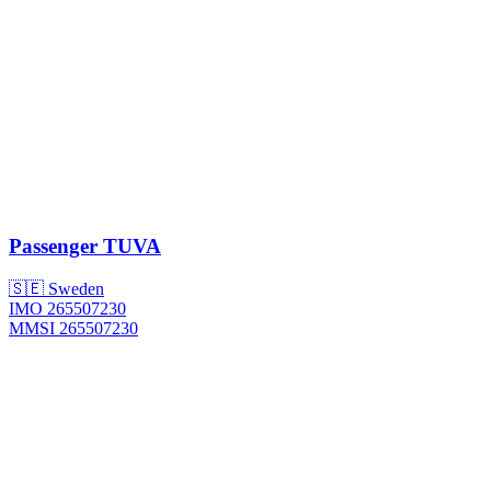
Passenger
TUVA
🇸🇪 Sweden
IMO 265507230
MMSI 265507230