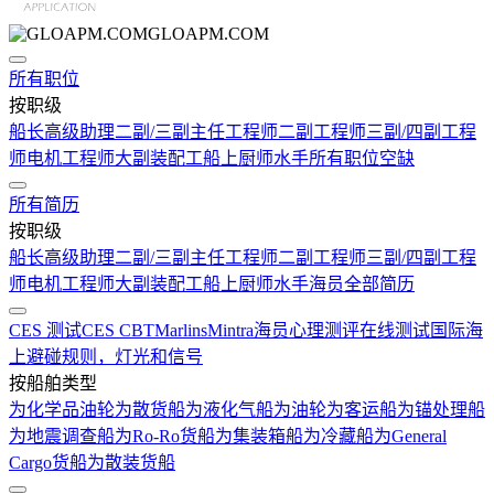
GLOAPM.COM
所有职位
按职级
船长
高级助理
二副/三副
主任工程师
二副工程师
三副/四副工程
师
电机工程师
大副
装配工
船上厨师
水手
所有职位空缺
所有简历
按职级
船长
高级助理
二副/三副
主任工程师
二副工程师
三副/四副工程
师
电机工程师
大副
装配工
船上厨师
水手
海员全部简历
CES 测试
CES CBT
Marlins
Mintra
海员心理测评在线测试
国际海
上避碰规则，灯光和信号
按船舶类型
为化学品油轮
为散货船
为液化气船
为油轮
为客运船
为锚处理船
为地震调查船
为Ro-Ro货船
为集装箱船
为冷藏船
为General
Cargo货船
为散装货船