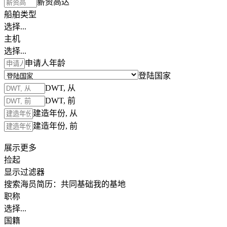
薪资高达
船舶类型
选择...
主机
选择...
申请人年龄
登陆国家
DWT, 从
DWT, 前
建造年份, 从
建造年份, 前
展示更多
捡起
显示过滤器
搜索海员简历：
共同基础
我的基地
职称
选择...
国籍