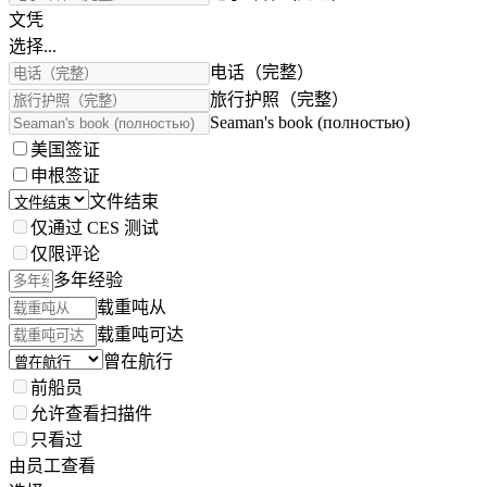
文凭
选择...
电话（完整）
旅行护照（完整）
Seaman's book (полностью)
美国签证
申根签证
文件结束
仅通过 CES 测试
仅限评论
多年经验
载重吨从
载重吨可达
曾在航行
前船员
允许查看扫描件
只看过
由员工查看