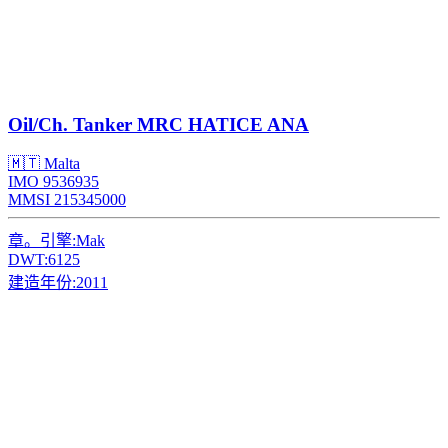
Oil/Ch. Tanker
MRC HATICE ANA
🇲🇹 Malta
IMO 9536935
MMSI 215345000
章。引擎:
Mak
DWT:
6125
建造年份:
2011