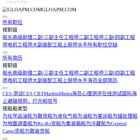
GLOAPM.COM
所有职位
按职级
船长
高级助理
二副/三副
主任工程师
二副工程师
三副/四副工程
师
电机工程师
大副
装配工
船上厨师
水手
所有职位空缺
所有简历
按职级
船长
高级助理
二副/三副
主任工程师
二副工程师
三副/四副工程
师
电机工程师
大副
装配工
船上厨师
水手
海员全部简历
CES 测试
CES CBT
Marlins
Mintra
海员心理测评在线测试
国际海
上避碰规则，灯光和信号
按船舶类型
为化学品油轮
为散货船
为液化气船
为油轮
为客运船
为锚处理船
为地震调查船
为Ro-Ro货船
为集装箱船
为冷藏船
为General
Cargo货船
为散装货船