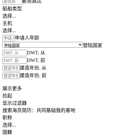
薪资高达
船舶类型
选择...
主机
选择...
申请人年龄
登陆国家
DWT, 从
DWT, 前
建造年份, 从
建造年份, 前
展示更多
捡起
显示过滤器
搜索海员简历：
共同基础
我的基地
职称
选择...
国籍