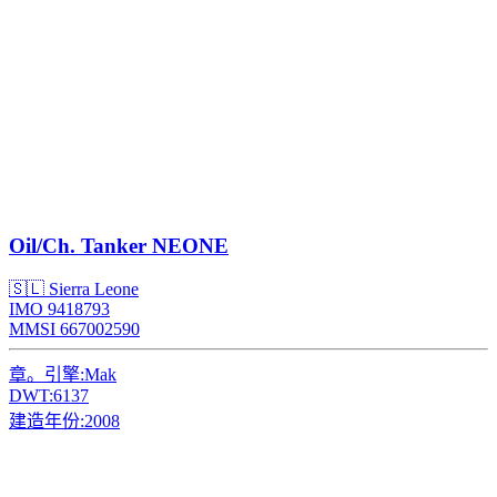
Oil/Ch. Tanker
NEONE
🇸🇱 Sierra Leone
IMO 9418793
MMSI 667002590
章。引擎:
Mak
DWT:
6137
建造年份:
2008