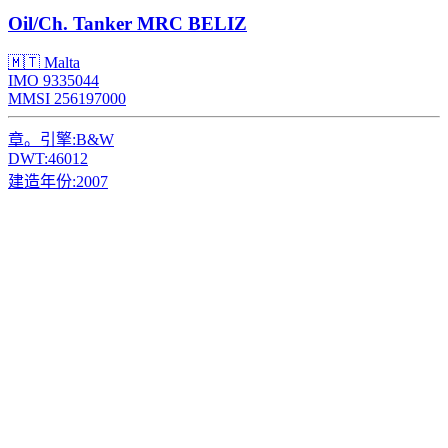
Oil/Ch. Tanker
MRC BELIZ
🇲🇹 Malta
IMO 9335044
MMSI 256197000
章。引擎:
B&W
DWT:
46012
建造年份:
2007