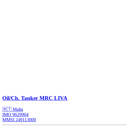
Oil/Ch. Tanker
MRC LIVA
🇲🇹 Malta
IMO 9629964
MMSI 249113000