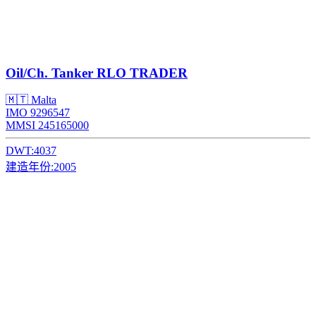
Oil/Ch. Tanker
RLO TRADER
🇲🇹 Malta
IMO 9296547
MMSI 245165000
DWT:
4037
建造年份:
2005