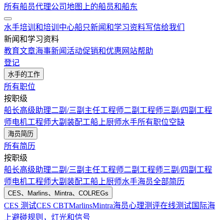
所有船员代理公司
地图上的船员和船东
水手培训和培训中心
船只
新闻和学习资料
写信给我们
新闻和学习资料
教育文章
海事新闻
活动
促销和优惠
网站帮助
登记
水手的工作
所有职位
按职级
船长
高级助理
二副/三副
主任工程师
二副工程师
三副/四副工程
师
电机工程师
大副
装配工
船上厨师
水手
所有职位空缺
海员简历
所有简历
按职级
船长
高级助理
二副/三副
主任工程师
二副工程师
三副/四副工程
师
电机工程师
大副
装配工
船上厨师
水手
海员全部简历
CES、Marlins、Mintra、COLREGs
CES 测试
CES CBT
Marlins
Mintra
海员心理测评在线测试
国际海
上避碰规则，灯光和信号