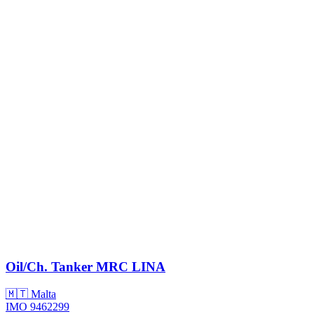
Oil/Ch. Tanker
MRC LINA
🇲🇹 Malta
IMO 9462299