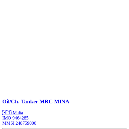
Oil/Ch. Tanker
MRC MINA
🇲🇹 Malta
IMO 9464285
MMSI 248759000