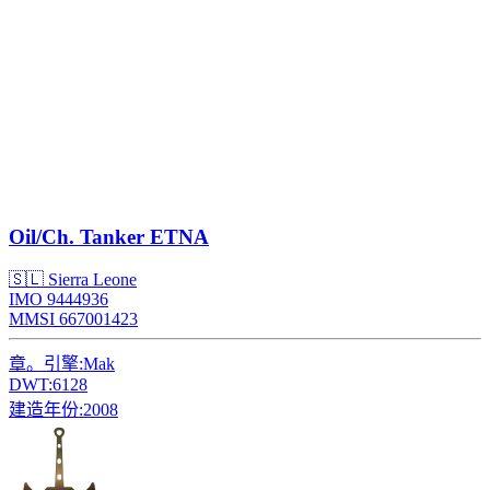
Oil/Ch. Tanker
ETNA
🇸🇱 Sierra Leone
IMO 9444936
MMSI 667001423
章。引擎:
Mak
DWT:
6128
建造年份:
2008