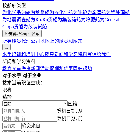
按船舶类型
为化学品油轮
为散货船
为液化气船
为油轮
为客运船
为锚处理船
为地震调查船
为Ro-Ro货船
为集装箱船
为冷藏船
为General
Cargo货船
为散装货船
船员管理公司和船东
所有船员代理公司
地图上的船员和船东
...
水手培训和培训中心
船只
新闻和学习资料
写信给我们
新闻和学习资料
教育文章
海事新闻
活动
促销和优惠
网站帮助
对于水手
对于企业
搜索当前职位空缺：
职称
选择...
国籍
登机日期, 从
登机日期, 前
薪资来自