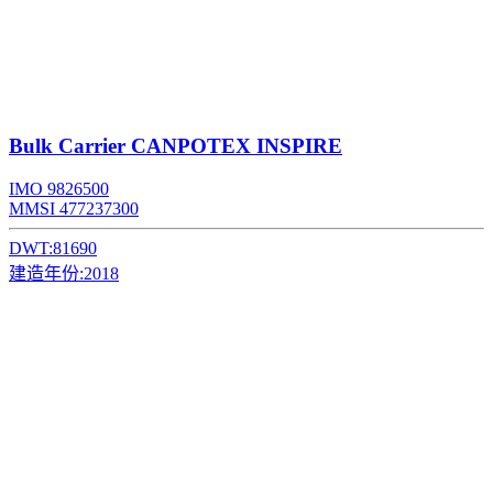
Bulk Carrier
CANPOTEX INSPIRE
IMO 9826500
MMSI 477237300
DWT:
81690
建造年份:
2018