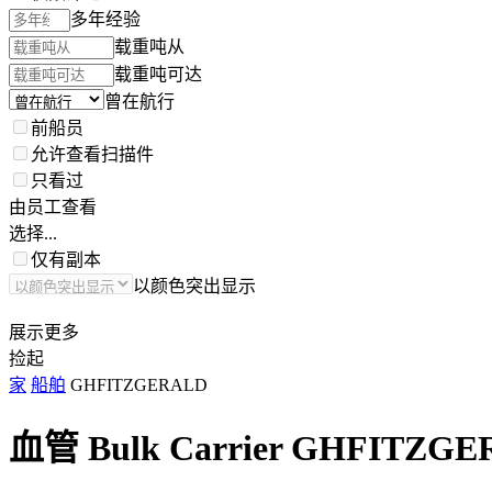
多年经验
载重吨从
载重吨可达
曾在航行
前船员
允许查看扫描件
只看过
由员工查看
选择...
仅有副本
以颜色突出显示
展示更多
捡起
家
船舶
GHFITZGERALD
血管 Bulk Carrier
GHFITZGE