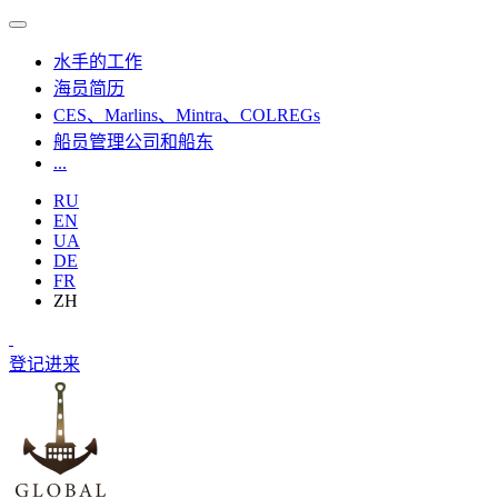
水手的工作
海员简历
CES、Marlins、Mintra、COLREGs
船员管理公司和船东
...
RU
EN
UA
DE
FR
ZH
登记
进来