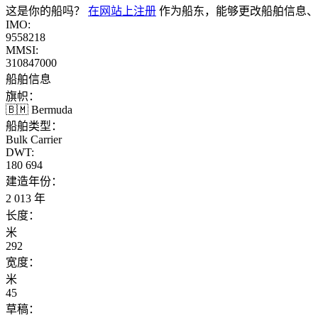
这是你的船吗？
在网站上注册
作为船东，能够更改船舶信息、
IMO:
9558218
MMSI:
310847000
船舶信息
旗帜：
🇧🇲 Bermuda
船舶类型：
Bulk Carrier
DWT:
180 694
建造年份：
2 013 年
长度：
米
292
宽度：
米
45
草稿：