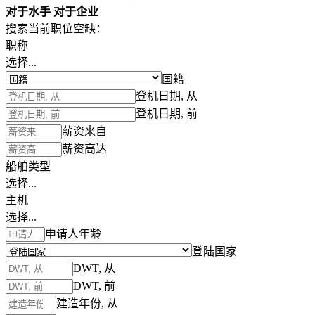
对于水手
对于企业
搜索当前职位空缺：
职称
选择...
国籍
登机日期, 从
登机日期, 前
薪资来自
薪资高达
船舶类型
选择...
主机
选择...
申请人年龄
登陆国家
DWT, 从
DWT, 前
建造年份, 从