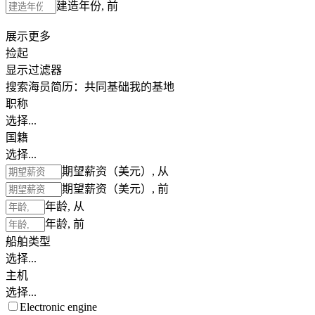
建造年份, 前
展示更多
捡起
显示过滤器
搜索海员简历：
共同基础
我的基地
职称
选择...
国籍
选择...
期望薪资（美元）, 从
期望薪资（美元）, 前
年龄, 从
年龄, 前
船舶类型
选择...
主机
选择...
Electronic engine