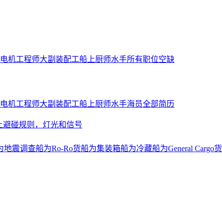
电机工程师
大副
装配工
船上厨师
水手
所有职位空缺
电机工程师
大副
装配工
船上厨师
水手
海员全部简历
上避碰规则，灯光和信号
为地震调查船
为Ro-Ro货船
为集装箱船
为冷藏船
为General Cargo