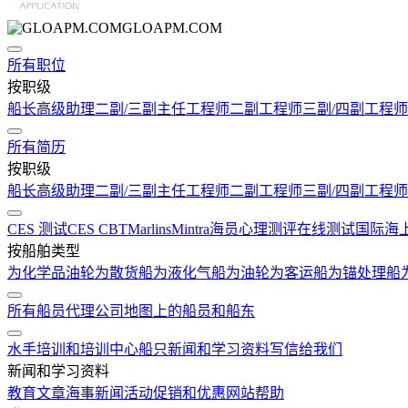
GLOAPM.COM
所有职位
按职级
船长
高级助理
二副/三副
主任工程师
二副工程师
三副/四副工程师
所有简历
按职级
船长
高级助理
二副/三副
主任工程师
二副工程师
三副/四副工程师
CES 测试
CES CBT
Marlins
Mintra
海员心理测评在线测试
国际海
按船舶类型
为化学品油轮
为散货船
为液化气船
为油轮
为客运船
为锚处理船
所有船员代理公司
地图上的船员和船东
水手培训和培训中心
船只
新闻和学习资料
写信给我们
新闻和学习资料
教育文章
海事新闻
活动
促销和优惠
网站帮助