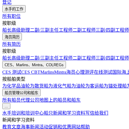
登记
水手的工作
所有职位
按职级
船长
高级助理
二副/三副
主任工程师
二副工程师
三副/四副工程师
海员简历
所有简历
按职级
船长
高级助理
二副/三副
主任工程师
二副工程师
三副/四副工程师
CES、Marlins、Mintra、COLREGs
CES 测试
CES CBT
Marlins
Mintra
海员心理测评在线测试
国际海
按船舶类型
为化学品油轮
为散货船
为液化气船
为油轮
为客运船
为锚处理船
船员管理公司和船东
所有船员代理公司
地图上的船员和船东
...
水手培训和培训中心
船只
新闻和学习资料
写信给我们
新闻和学习资料
教育文章
海事新闻
活动
促销和优惠
网站帮助