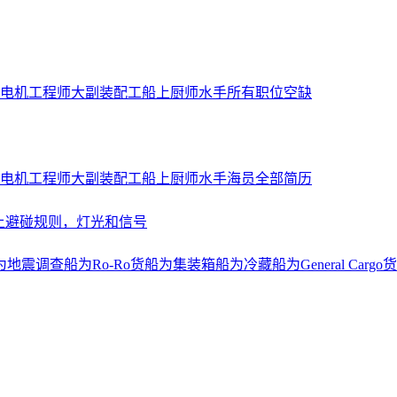
电机工程师
大副
装配工
船上厨师
水手
所有职位空缺
电机工程师
大副
装配工
船上厨师
水手
海员全部简历
上避碰规则，灯光和信号
为地震调查船
为Ro-Ro货船
为集装箱船
为冷藏船
为General Cargo