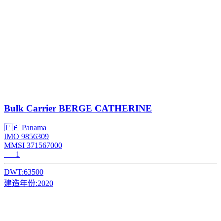
Bulk Carrier
BERGE CATHERINE
🇵🇦 Panama
IMO 9856309
MMSI 371567000
1
DWT:
63500
建造年份:
2020