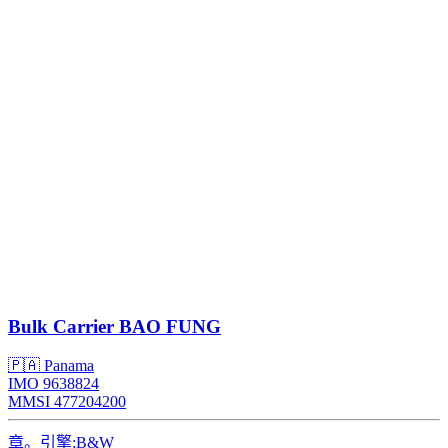
Bulk Carrier
BAO FUNG
🇵🇦 Panama
IMO 9638824
MMSI 477204200
章。引擎:
B&W