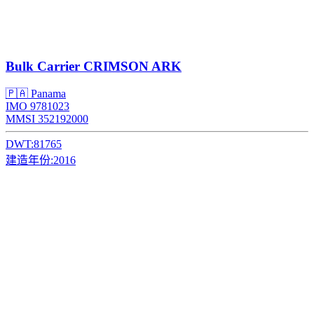
Bulk Carrier
CRIMSON ARK
🇵🇦 Panama
IMO 9781023
MMSI 352192000
DWT:
81765
建造年份:
2016