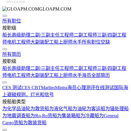
GLOAPM.COM
所有职位
按职级
船长
高级助理
二副/三副
主任工程师
二副工程师
三副/四副工程
师
电机工程师
大副
装配工
船上厨师
水手
所有职位空缺
所有简历
按职级
船长
高级助理
二副/三副
主任工程师
二副工程师
三副/四副工程
师
电机工程师
大副
装配工
船上厨师
水手
海员全部简历
CES 测试
CES CBT
Marlins
Mintra
海员心理测评在线测试
国际海
上避碰规则，灯光和信号
按船舶类型
为化学品油轮
为散货船
为液化气船
为油轮
为客运船
为锚处理船
为地震调查船
为Ro-Ro货船
为集装箱船
为冷藏船
为General
Cargo货船
为散装货船