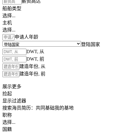
薪资高达
船舶类型
选择...
主机
选择...
申请人年龄
登陆国家
DWT, 从
DWT, 前
建造年份, 从
建造年份, 前
展示更多
捡起
显示过滤器
搜索海员简历：
共同基础
我的基地
职称
选择...
国籍