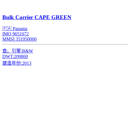
Bulk Carrier
CAPE GREEN
🇵🇦 Panama
IMO 9651072
MMSI 351950000
章。引擎:
B&W
DWT:
209869
建造年份:
2013