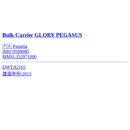
Bulk Carrier
GLORY PEGASUS
🇵🇦 Panama
IMO 9599080
MMSI 352971000
DWT:
82165
建造年份:
2013