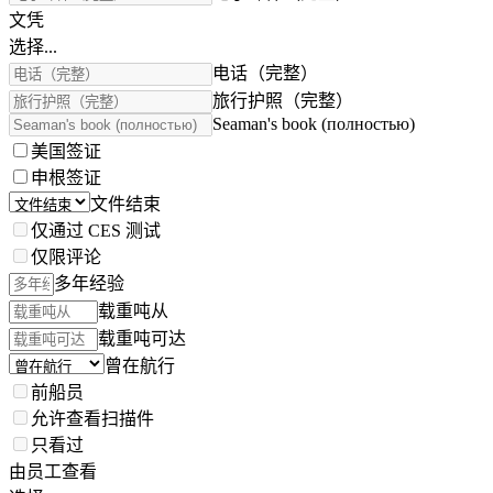
文凭
选择...
电话（完整）
旅行护照（完整）
Seaman's book (полностью)
美国签证
申根签证
文件结束
仅通过 CES 测试
仅限评论
多年经验
载重吨从
载重吨可达
曾在航行
前船员
允许查看扫描件
只看过
由员工查看