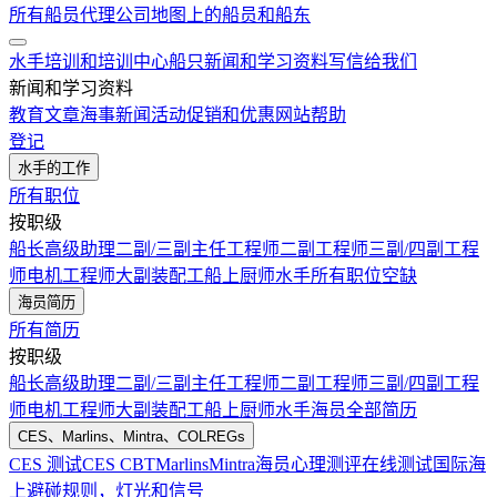
所有船员代理公司
地图上的船员和船东
水手培训和培训中心
船只
新闻和学习资料
写信给我们
新闻和学习资料
教育文章
海事新闻
活动
促销和优惠
网站帮助
登记
水手的工作
所有职位
按职级
船长
高级助理
二副/三副
主任工程师
二副工程师
三副/四副工程
师
电机工程师
大副
装配工
船上厨师
水手
所有职位空缺
海员简历
所有简历
按职级
船长
高级助理
二副/三副
主任工程师
二副工程师
三副/四副工程
师
电机工程师
大副
装配工
船上厨师
水手
海员全部简历
CES、Marlins、Mintra、COLREGs
CES 测试
CES CBT
Marlins
Mintra
海员心理测评在线测试
国际海
上避碰规则，灯光和信号