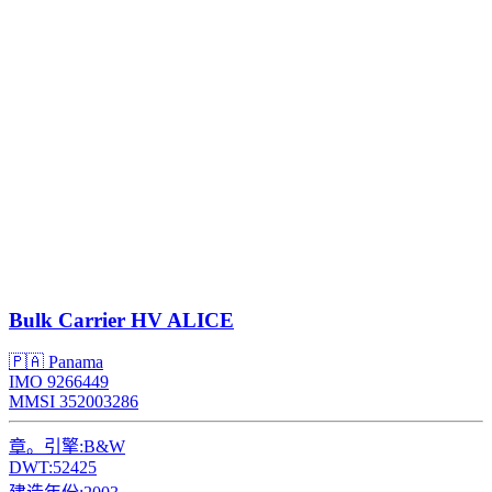
Bulk Carrier
HV ALICE
🇵🇦 Panama
IMO 9266449
MMSI 352003286
章。引擎:
B&W
DWT:
52425