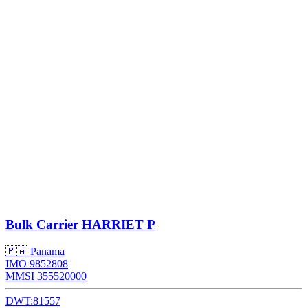
Bulk Carrier
HARRIET P
🇵🇦 Panama
IMO 9852808
MMSI 355520000
DWT:
81557