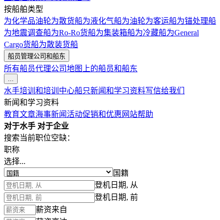
按船舶类型
为化学品油轮
为散货船
为液化气船
为油轮
为客运船
为锚处理船
为地震调查船
为Ro-Ro货船
为集装箱船
为冷藏船
为General
Cargo货船
为散装货船
船员管理公司和船东
所有船员代理公司
地图上的船员和船东
...
水手培训和培训中心
船只
新闻和学习资料
写信给我们
新闻和学习资料
教育文章
海事新闻
活动
促销和优惠
网站帮助
对于水手
对于企业
搜索当前职位空缺：
职称
选择...
国籍
登机日期, 从
登机日期, 前
薪资来自