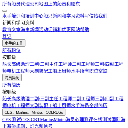
所有船员代理公司
地图上的船员和船东
水手培训和培训中心
船只
新闻和学习资料
写信给我们
新闻和学习资料
教育文章
海事新闻
活动
促销和优惠
网站帮助
登记
水手的工作
所有职位
按职级
船长
高级助理
二副/三副
主任工程师
二副工程师
三副/四副工程
师
电机工程师
大副
装配工
船上厨师
水手
所有职位空缺
海员简历
所有简历
按职级
船长
高级助理
二副/三副
主任工程师
二副工程师
三副/四副工程
师
电机工程师
大副
装配工
船上厨师
水手
海员全部简历
CES、Marlins、Mintra、COLREGs
CES 测试
CES CBT
Marlins
Mintra
海员心理测评在线测试
国际海
上避碰规则，灯光和信号