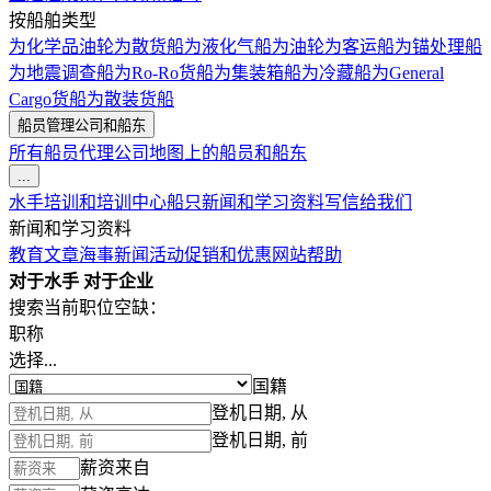
按船舶类型
为化学品油轮
为散货船
为液化气船
为油轮
为客运船
为锚处理船
为地震调查船
为Ro-Ro货船
为集装箱船
为冷藏船
为General
Cargo货船
为散装货船
船员管理公司和船东
所有船员代理公司
地图上的船员和船东
...
水手培训和培训中心
船只
新闻和学习资料
写信给我们
新闻和学习资料
教育文章
海事新闻
活动
促销和优惠
网站帮助
对于水手
对于企业
搜索当前职位空缺：
职称
选择...
国籍
登机日期, 从
登机日期, 前
薪资来自