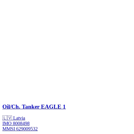
Oil/Ch. Tanker
EAGLE 1
🇱🇻 Latvia
IMO 8008498
MMSI 629009532