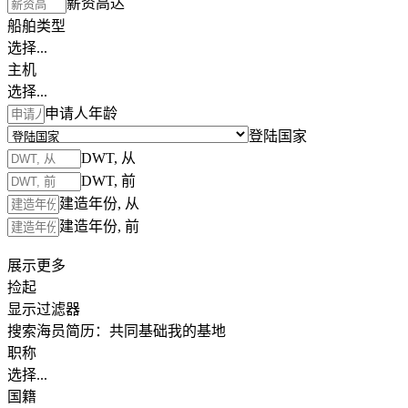
薪资高达
船舶类型
选择...
主机
选择...
申请人年龄
登陆国家
DWT, 从
DWT, 前
建造年份, 从
建造年份, 前
展示更多
捡起
显示过滤器
搜索海员简历：
共同基础
我的基地
职称
选择...
国籍