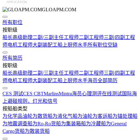
GLOAPM.COM
所有职位
按职级
船长
高级助理
二副/三副
主任工程师
二副工程师
三副/四副工程
师
电机工程师
大副
装配工
船上厨师
水手
所有职位空缺
所有简历
按职级
船长
高级助理
二副/三副
主任工程师
二副工程师
三副/四副工程
师
电机工程师
大副
装配工
船上厨师
水手
海员全部简历
CES 测试
CES CBT
Marlins
Mintra
海员心理测评在线测试
国际海
上避碰规则，灯光和信号
按船舶类型
为化学品油轮
为散货船
为液化气船
为油轮
为客运船
为锚处理船
为地震调查船
为Ro-Ro货船
为集装箱船
为冷藏船
为General
Cargo货船
为散装货船