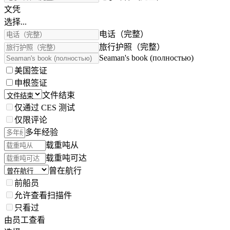
文凭
选择...
电话（完整）
旅行护照（完整）
Seaman's book (полностью)
美国签证
申根签证
文件结束
仅通过 CES 测试
仅限评论
多年经验
载重吨从
载重吨可达
曾在航行
前船员
允许查看扫描件
只看过
由员工查看