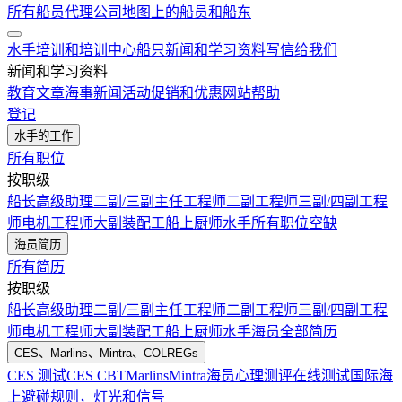
所有船员代理公司
地图上的船员和船东
水手培训和培训中心
船只
新闻和学习资料
写信给我们
新闻和学习资料
教育文章
海事新闻
活动
促销和优惠
网站帮助
登记
水手的工作
所有职位
按职级
船长
高级助理
二副/三副
主任工程师
二副工程师
三副/四副工程
师
电机工程师
大副
装配工
船上厨师
水手
所有职位空缺
海员简历
所有简历
按职级
船长
高级助理
二副/三副
主任工程师
二副工程师
三副/四副工程
师
电机工程师
大副
装配工
船上厨师
水手
海员全部简历
CES、Marlins、Mintra、COLREGs
CES 测试
CES CBT
Marlins
Mintra
海员心理测评在线测试
国际海
上避碰规则，灯光和信号