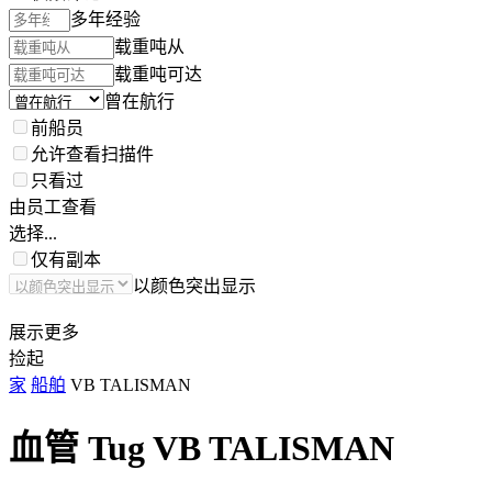
多年经验
载重吨从
载重吨可达
曾在航行
前船员
允许查看扫描件
只看过
由员工查看
选择...
仅有副本
以颜色突出显示
展示更多
捡起
家
船舶
VB TALISMAN
血管 Tug
VB TALISMAN