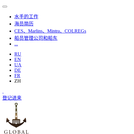
水手的工作
海员简历
CES、Marlins、Mintra、COLREGs
船员管理公司和船东
...
RU
EN
UA
DE
FR
ZH
登记
进来