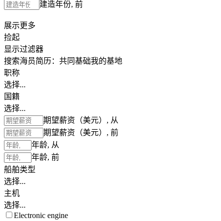
建造年份, 前
展示更多
捡起
显示过滤器
搜索海员简历：
共同基础
我的基地
职称
选择...
国籍
选择...
期望薪资（美元）, 从
期望薪资（美元）, 前
年龄, 从
年龄, 前
船舶类型
选择...
主机
选择...
Electronic engine