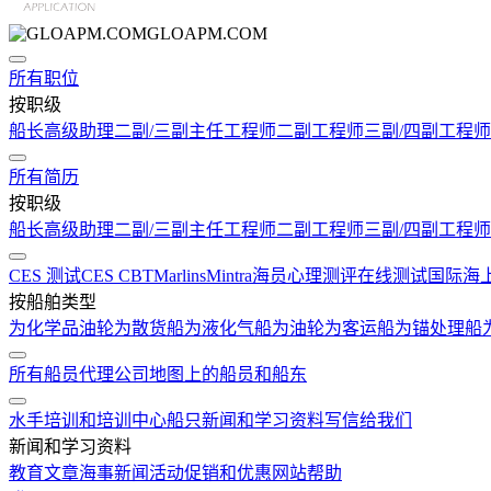
GLOAPM.COM
所有职位
按职级
船长
高级助理
二副/三副
主任工程师
二副工程师
三副/四副工程师
所有简历
按职级
船长
高级助理
二副/三副
主任工程师
二副工程师
三副/四副工程师
CES 测试
CES CBT
Marlins
Mintra
海员心理测评在线测试
国际海
按船舶类型
为化学品油轮
为散货船
为液化气船
为油轮
为客运船
为锚处理船
所有船员代理公司
地图上的船员和船东
水手培训和培训中心
船只
新闻和学习资料
写信给我们
新闻和学习资料
教育文章
海事新闻
活动
促销和优惠
网站帮助