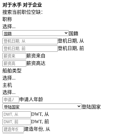
对于水手
对于企业
搜索当前职位空缺：
职称
选择...
国籍
登机日期, 从
登机日期, 前
薪资来自
薪资高达
船舶类型
选择...
主机
选择...
申请人年龄
登陆国家
DWT, 从
DWT, 前
建造年份, 从