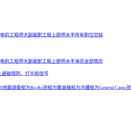
电机工程师
大副
装配工
船上厨师
水手
所有职位空缺
电机工程师
大副
装配工
船上厨师
水手
海员全部简历
上避碰规则，灯光和信号
为地震调查船
为Ro-Ro货船
为集装箱船
为冷藏船
为General Cargo