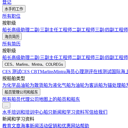
登记
水手的工作
所有职位
按职级
船长
高级助理
二副/三副
主任工程师
二副工程师
三副/四副工程师
海员简历
所有简历
按职级
船长
高级助理
二副/三副
主任工程师
二副工程师
三副/四副工程师
CES、Marlins、Mintra、COLREGs
CES 测试
CES CBT
Marlins
Mintra
海员心理测评在线测试
国际海
按船舶类型
为化学品油轮
为散货船
为液化气船
为油轮
为客运船
为锚处理船
船员管理公司和船东
所有船员代理公司
地图上的船员和船东
...
水手培训和培训中心
船只
新闻和学习资料
写信给我们
新闻和学习资料
教育文章
海事新闻
活动
促销和优惠
网站帮助