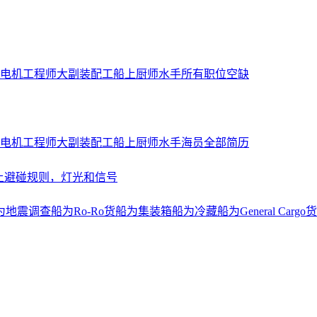
电机工程师
大副
装配工
船上厨师
水手
所有职位空缺
电机工程师
大副
装配工
船上厨师
水手
海员全部简历
上避碰规则，灯光和信号
为地震调查船
为Ro-Ro货船
为集装箱船
为冷藏船
为General Cargo