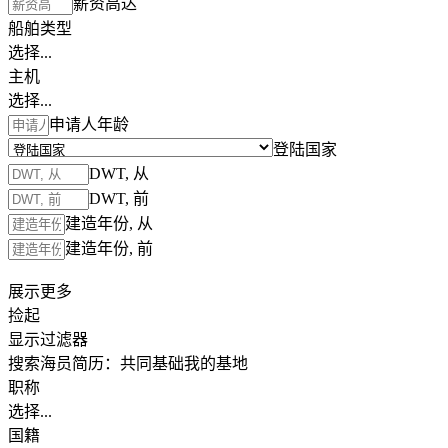
薪资高达
船舶类型
选择...
主机
选择...
申请人年龄
登陆国家
DWT, 从
DWT, 前
建造年份, 从
建造年份, 前
展示更多
捡起
显示过滤器
搜索海员简历：
共同基础
我的基地
职称
选择...
国籍