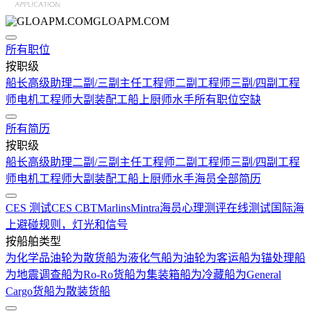
GLOAPM.COM
所有职位
按职级
船长
高级助理
二副/三副
主任工程师
二副工程师
三副/四副工程
师
电机工程师
大副
装配工
船上厨师
水手
所有职位空缺
所有简历
按职级
船长
高级助理
二副/三副
主任工程师
二副工程师
三副/四副工程
师
电机工程师
大副
装配工
船上厨师
水手
海员全部简历
CES 测试
CES CBT
Marlins
Mintra
海员心理测评在线测试
国际海
上避碰规则，灯光和信号
按船舶类型
为化学品油轮
为散货船
为液化气船
为油轮
为客运船
为锚处理船
为地震调查船
为Ro-Ro货船
为集装箱船
为冷藏船
为General
Cargo货船
为散装货船