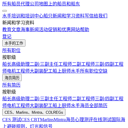
所有船员代理公司
地图上的船员和船东
水手培训和培训中心
船只
新闻和学习资料
写信给我们
新闻和学习资料
教育文章
海事新闻
活动
促销和优惠
网站帮助
登记
水手的工作
所有职位
按职级
船长
高级助理
二副/三副
主任工程师
二副工程师
三副/四副工程
师
电机工程师
大副
装配工
船上厨师
水手
所有职位空缺
海员简历
所有简历
按职级
船长
高级助理
二副/三副
主任工程师
二副工程师
三副/四副工程
师
电机工程师
大副
装配工
船上厨师
水手
海员全部简历
CES、Marlins、Mintra、COLREGs
CES 测试
CES CBT
Marlins
Mintra
海员心理测评在线测试
国际海
上避碰规则，灯光和信号