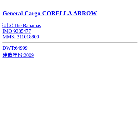
General Cargo
CORELLA ARROW
🇧🇸 The Bahamas
IMO 9385477
MMSI 311018800
DWT:
64999
建造年份:
2009