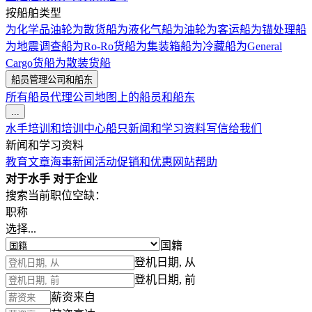
按船舶类型
为化学品油轮
为散货船
为液化气船
为油轮
为客运船
为锚处理船
为地震调查船
为Ro-Ro货船
为集装箱船
为冷藏船
为General
Cargo货船
为散装货船
船员管理公司和船东
所有船员代理公司
地图上的船员和船东
...
水手培训和培训中心
船只
新闻和学习资料
写信给我们
新闻和学习资料
教育文章
海事新闻
活动
促销和优惠
网站帮助
对于水手
对于企业
搜索当前职位空缺：
职称
选择...
国籍
登机日期, 从
登机日期, 前
薪资来自