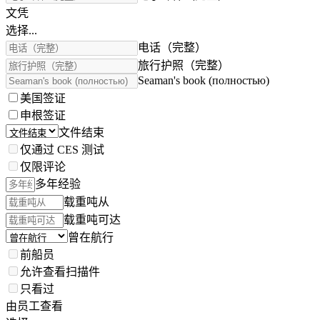
文凭
选择...
电话（完整）
旅行护照（完整）
Seaman's book (полностью)
美国签证
申根签证
文件结束
仅通过 CES 测试
仅限评论
多年经验
载重吨从
载重吨可达
曾在航行
前船员
允许查看扫描件
只看过
由员工查看