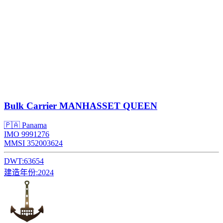
Bulk Carrier
MANHASSET QUEEN
🇵🇦 Panama
IMO 9991276
MMSI 352003624
DWT:
63654
建造年份:
2024