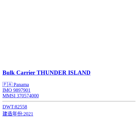
Bulk Carrier
THUNDER ISLAND
🇵🇦 Panama
IMO 9897901
MMSI 370574000
DWT:
82558
建造年份:
2021