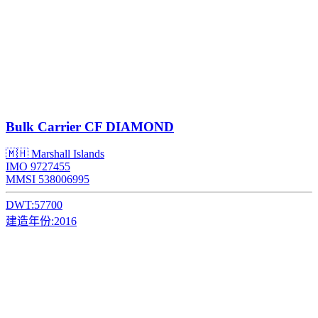
Bulk Carrier
CF DIAMOND
🇲🇭 Marshall Islands
IMO 9727455
MMSI 538006995
DWT:
57700
建造年份:
2016