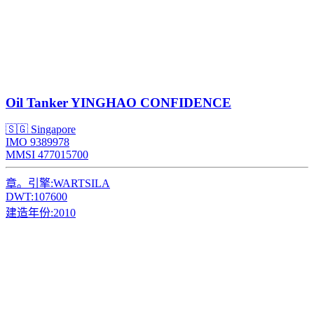
Oil Tanker
YINGHAO CONFIDENCE
🇸🇬 Singapore
IMO 9389978
MMSI 477015700
章。引擎:
WARTSILA
DWT:
107600
建造年份:
2010