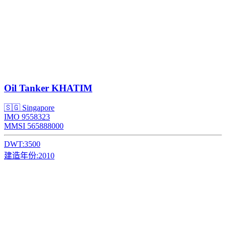
Oil Tanker
KHATIM
🇸🇬 Singapore
IMO 9558323
MMSI 565888000
DWT:
3500
建造年份:
2010