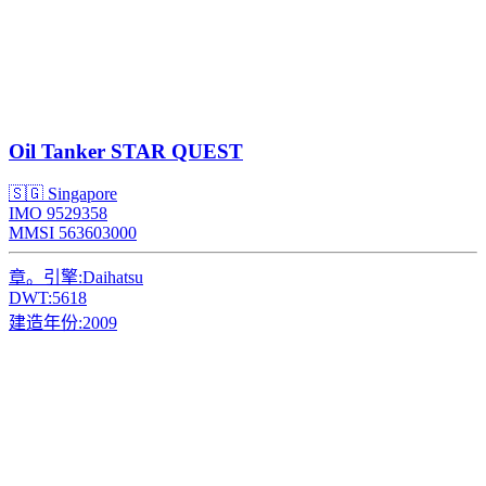
Oil Tanker
STAR QUEST
🇸🇬 Singapore
IMO 9529358
MMSI 563603000
章。引擎:
Daihatsu
DWT:
5618
建造年份:
2009