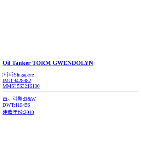
Oil Tanker
TORM GWENDOLYN
🇸🇬 Singapore
IMO 9428982
MMSI 563216100
章。引擎:
B&W
DWT:
119456
建造年份:
2010