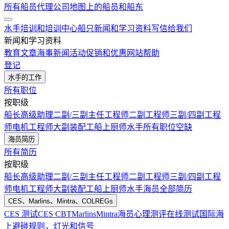
所有船员代理公司
地图上的船员和船东
水手培训和培训中心
船只
新闻和学习资料
写信给我们
新闻和学习资料
教育文章
海事新闻
活动
促销和优惠
网站帮助
登记
水手的工作
所有职位
按职级
船长
高级助理
二副/三副
主任工程师
二副工程师
三副/四副工程
师
电机工程师
大副
装配工
船上厨师
水手
所有职位空缺
海员简历
所有简历
按职级
船长
高级助理
二副/三副
主任工程师
二副工程师
三副/四副工程
师
电机工程师
大副
装配工
船上厨师
水手
海员全部简历
CES、Marlins、Mintra、COLREGs
CES 测试
CES CBT
Marlins
Mintra
海员心理测评在线测试
国际海
上避碰规则，灯光和信号