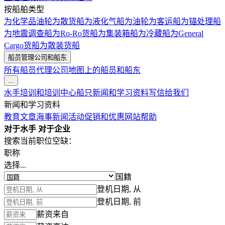
按船舶类型
为化学品油轮
为散货船
为液化气船
为油轮
为客运船
为锚处理船
为地震调查船
为Ro-Ro货船
为集装箱船
为冷藏船
为General
Cargo货船
为散装货船
船员管理公司和船东
所有船员代理公司
地图上的船员和船东
...
水手培训和培训中心
船只
新闻和学习资料
写信给我们
新闻和学习资料
教育文章
海事新闻
活动
促销和优惠
网站帮助
对于水手
对于企业
搜索当前职位空缺：
职称
选择...
国籍
登机日期, 从
登机日期, 前
薪资来自