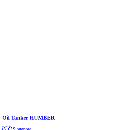
Oil Tanker
HUMBER
🇸🇬 Singapore