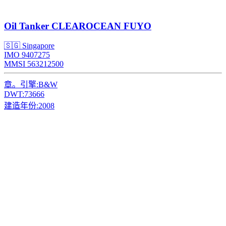
Oil Tanker
CLEAROCEAN FUYO
🇸🇬 Singapore
IMO 9407275
MMSI 563212500
章。引擎:
B&W
DWT:
73666
建造年份:
2008