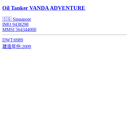
Oil Tanker
VANDA ADVENTURE
🇸🇬 Singapore
IMO 9438298
MMSI 564344000
DWT:
6989
建造年份:
2009