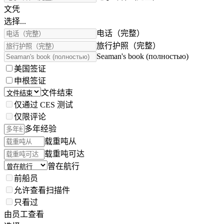
文凭
选择...
电话（完整）
旅行护照（完整）
Seaman's book (полностью)
美国签证
申根签证
文件结束
仅通过 CES 测试
仅限评论
多年经验
载重吨从
载重吨可达
曾在航行
前船员
允许查看扫描件
只看过
由员工查看