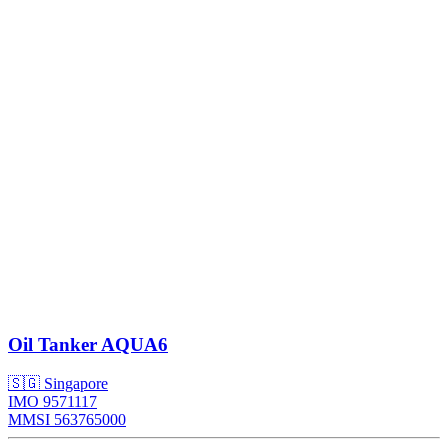
Oil Tanker
AQUA6
🇸🇬 Singapore
IMO 9571117
MMSI 563765000