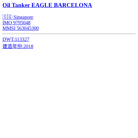
Oil Tanker
EAGLE BARCELONA
🇸🇬 Singapore
IMO 9795048
MMSI 563045300
DWT:
113327
建造年份:
2018