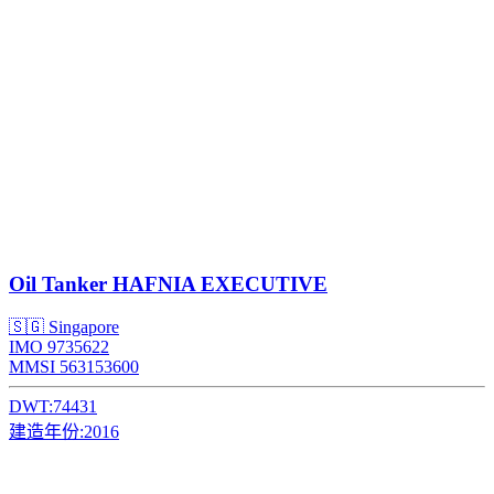
Oil Tanker
HAFNIA EXECUTIVE
🇸🇬 Singapore
IMO 9735622
MMSI 563153600
DWT:
74431
建造年份:
2016