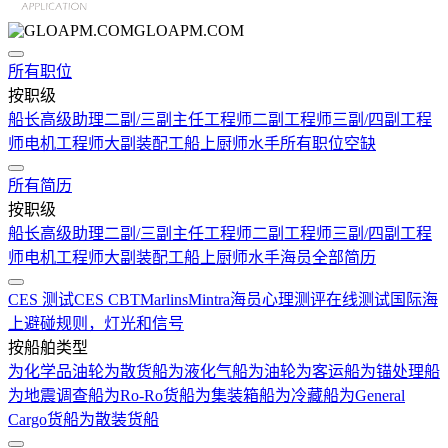
GLOAPM.COM
所有职位
按职级
船长
高级助理
二副/三副
主任工程师
二副工程师
三副/四副工程
师
电机工程师
大副
装配工
船上厨师
水手
所有职位空缺
所有简历
按职级
船长
高级助理
二副/三副
主任工程师
二副工程师
三副/四副工程
师
电机工程师
大副
装配工
船上厨师
水手
海员全部简历
CES 测试
CES CBT
Marlins
Mintra
海员心理测评在线测试
国际海
上避碰规则，灯光和信号
按船舶类型
为化学品油轮
为散货船
为液化气船
为油轮
为客运船
为锚处理船
为地震调查船
为Ro-Ro货船
为集装箱船
为冷藏船
为General
Cargo货船
为散装货船