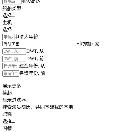
薪资高达
船舶类型
选择...
主机
选择...
申请人年龄
登陆国家
DWT, 从
DWT, 前
建造年份, 从
建造年份, 前
展示更多
捡起
显示过滤器
搜索海员简历：
共同基础
我的基地
职称
选择...
国籍