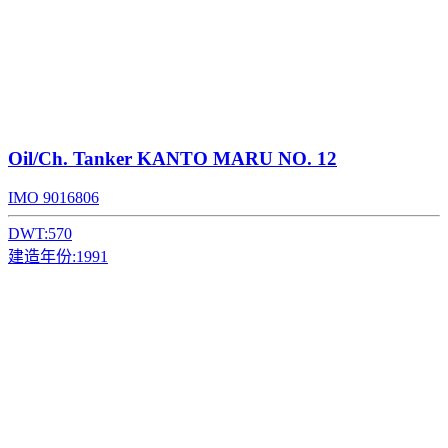
Oil/Ch. Tanker
KANTO MARU NO. 12
IMO 9016806
DWT:
570
建造年份:
1991