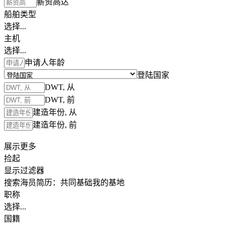
薪资高达
船舶类型
选择...
主机
选择...
申请人年龄
登陆国家
DWT, 从
DWT, 前
建造年份, 从
建造年份, 前
展示更多
捡起
显示过滤器
搜索海员简历：
共同基础
我的基地
职称
选择...
国籍