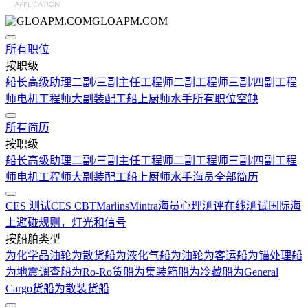
GLOAPM.COM
所有职位
按职级
船长
高级助理
二副/三副
主任工程师
二副工程师
三副/四副工程
师
电机工程师
大副
装配工
船上厨师
水手
所有职位空缺
所有简历
按职级
船长
高级助理
二副/三副
主任工程师
二副工程师
三副/四副工程
师
电机工程师
大副
装配工
船上厨师
水手
海员全部简历
CES 测试
CES CBT
Marlins
Mintra
海员心理测评在线测试
国际海
上避碰规则，灯光和信号
按船舶类型
为化学品油轮
为散货船
为液化气船
为油轮
为客运船
为锚处理船
为地震调查船
为Ro-Ro货船
为集装箱船
为冷藏船
为General
Cargo货船
为散装货船