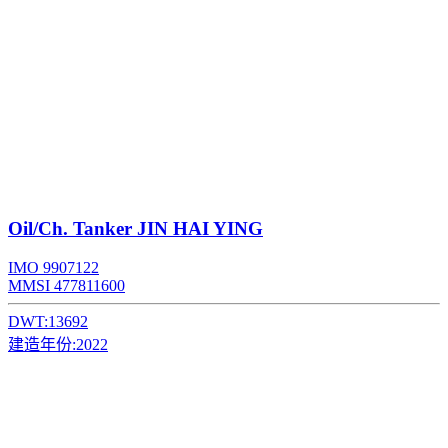
Oil/Ch. Tanker
JIN HAI YING
IMO 9907122
MMSI 477811600
DWT:
13692
建造年份:
2022