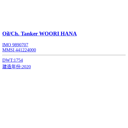
Oil/Ch. Tanker
WOORI HANA
IMO 9890707
MMSI 441224000
DWT:
1754
建造年份:
2020