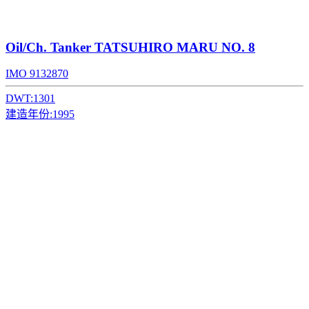
Oil/Ch. Tanker
TATSUHIRO MARU NO. 8
IMO 9132870
DWT:
1301
建造年份:
1995