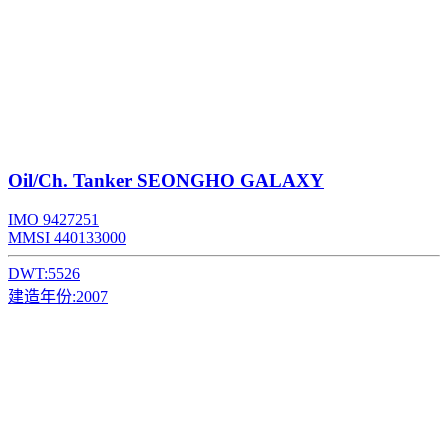
Oil/Ch. Tanker
SEONGHO GALAXY
IMO 9427251
MMSI 440133000
DWT:
5526
建造年份:
2007