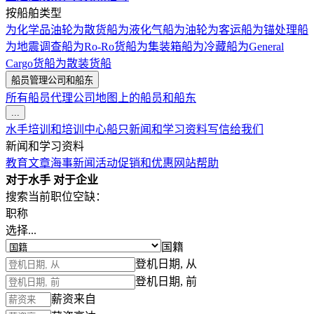
按船舶类型
为化学品油轮
为散货船
为液化气船
为油轮
为客运船
为锚处理船
为地震调查船
为Ro-Ro货船
为集装箱船
为冷藏船
为General
Cargo货船
为散装货船
船员管理公司和船东
所有船员代理公司
地图上的船员和船东
...
水手培训和培训中心
船只
新闻和学习资料
写信给我们
新闻和学习资料
教育文章
海事新闻
活动
促销和优惠
网站帮助
对于水手
对于企业
搜索当前职位空缺：
职称
选择...
国籍
登机日期, 从
登机日期, 前
薪资来自