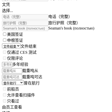
文凭
选择...
电话（完整）
旅行护照（完整）
Seaman's book (полностью)
美国签证
申根签证
文件结束
仅通过 CES 测试
仅限评论
多年经验
载重吨从
载重吨可达
曾在航行
前船员
允许查看扫描件
只看过
由员工查看