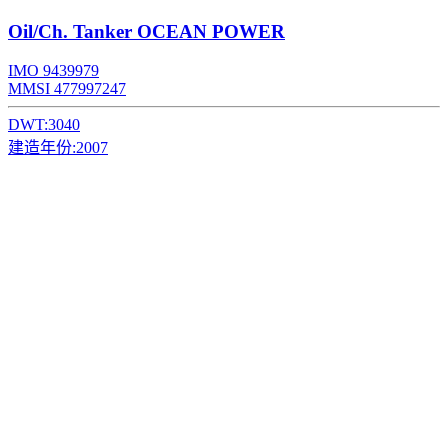
Oil/Ch. Tanker
OCEAN POWER
IMO 9439979
MMSI 477997247
DWT:
3040
建造年份:
2007