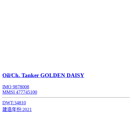
Oil/Ch. Tanker
GOLDEN DAISY
IMO 9878008
MMSI 477745100
DWT:
34810
建造年份:
2021