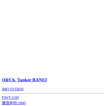
Oil/Ch. Tanker
BANEI
IMO 9235830
DWT:
1100
建造年份:
2000