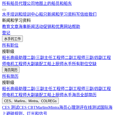
所有船员代理公司
地图上的船员和船东
水手培训和培训中心
船只
新闻和学习资料
写信给我们
新闻和学习资料
教育文章
海事新闻
活动
促销和优惠
网站帮助
登记
水手的工作
所有职位
按职级
船长
高级助理
二副/三副
主任工程师
二副工程师
三副/四副工程
师
电机工程师
大副
装配工
船上厨师
水手
所有职位空缺
海员简历
所有简历
按职级
船长
高级助理
二副/三副
主任工程师
二副工程师
三副/四副工程
师
电机工程师
大副
装配工
船上厨师
水手
海员全部简历
CES、Marlins、Mintra、COLREGs
CES 测试
CES CBT
Marlins
Mintra
海员心理测评在线测试
国际海
上避碰规则，灯光和信号