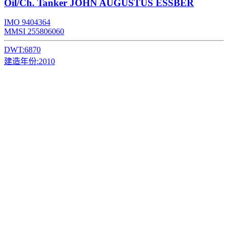
Oil/Ch. Tanker
JOHN AUGUSTUS ESSBER
IMO 9404364
MMSI 255806060
DWT:
6870
建造年份:
2010