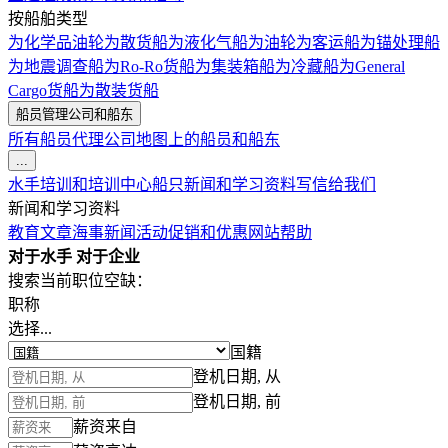
按船舶类型
为化学品油轮
为散货船
为液化气船
为油轮
为客运船
为锚处理船
为地震调查船
为Ro-Ro货船
为集装箱船
为冷藏船
为General
Cargo货船
为散装货船
船员管理公司和船东
所有船员代理公司
地图上的船员和船东
...
水手培训和培训中心
船只
新闻和学习资料
写信给我们
新闻和学习资料
教育文章
海事新闻
活动
促销和优惠
网站帮助
对于水手
对于企业
搜索当前职位空缺：
职称
选择...
国籍
登机日期, 从
登机日期, 前
薪资来自