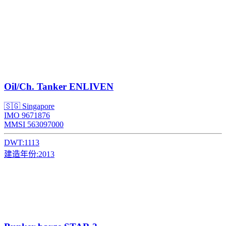
Oil/Ch. Tanker
ENLIVEN
🇸🇬 Singapore
IMO 9671876
MMSI 563097000
DWT:
1113
建造年份:
2013