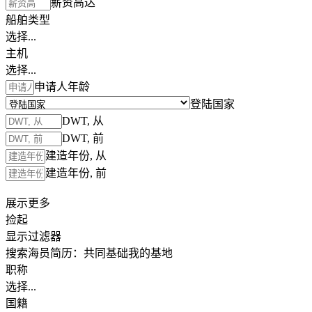
薪资高达
船舶类型
选择...
主机
选择...
申请人年龄
登陆国家
DWT, 从
DWT, 前
建造年份, 从
建造年份, 前
展示更多
捡起
显示过滤器
搜索海员简历：
共同基础
我的基地
职称
选择...
国籍