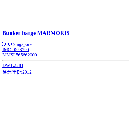
Bunker barge
MARMORIS
🇸🇬 Singapore
IMO 9628790
MMSI 565662000
DWT:
2281
建造年份:
2012