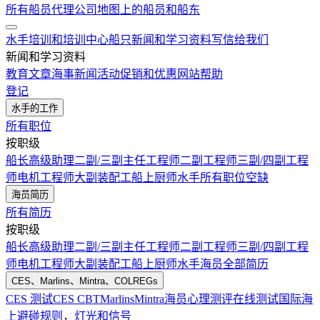
所有船员代理公司
地图上的船员和船东
水手培训和培训中心
船只
新闻和学习资料
写信给我们
新闻和学习资料
教育文章
海事新闻
活动
促销和优惠
网站帮助
登记
水手的工作
所有职位
按职级
船长
高级助理
二副/三副
主任工程师
二副工程师
三副/四副工程
师
电机工程师
大副
装配工
船上厨师
水手
所有职位空缺
海员简历
所有简历
按职级
船长
高级助理
二副/三副
主任工程师
二副工程师
三副/四副工程
师
电机工程师
大副
装配工
船上厨师
水手
海员全部简历
CES、Marlins、Mintra、COLREGs
CES 测试
CES CBT
Marlins
Mintra
海员心理测评在线测试
国际海
上避碰规则，灯光和信号