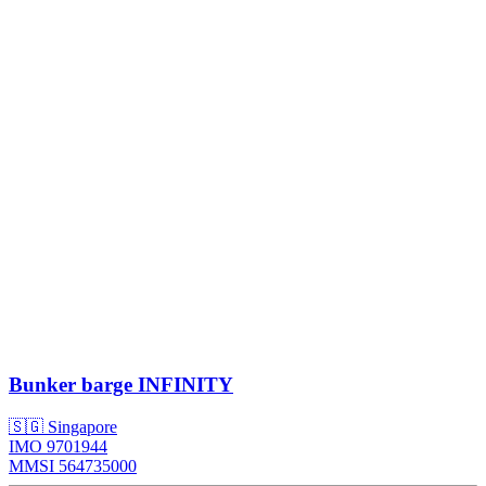
Bunker barge
INFINITY
🇸🇬 Singapore
IMO 9701944
MMSI 564735000