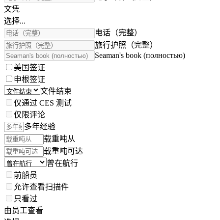
文凭
选择...
电话（完整）
旅行护照（完整）
Seaman's book (полностью)
美国签证
申根签证
文件结束
仅通过 CES 测试
仅限评论
多年经验
载重吨从
载重吨可达
曾在航行
前船员
允许查看扫描件
只看过
由员工查看