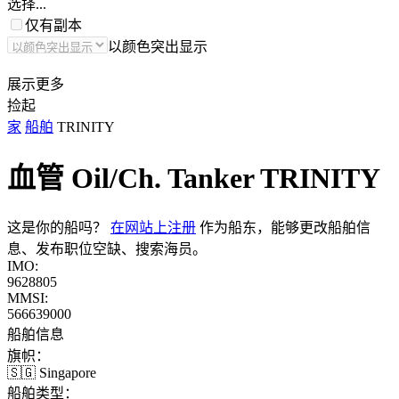
选择...
仅有副本
以颜色突出显示
展示更多
捡起
家
船舶
TRINITY
血管 Oil/Ch. Tanker
TRINITY
这是你的船吗？
在网站上注册
作为船东，能够更改船舶信
息、发布职位空缺、搜索海员。
IMO:
9628805
MMSI:
566639000
船舶信息
旗帜：
🇸🇬 Singapore
船舶类型：