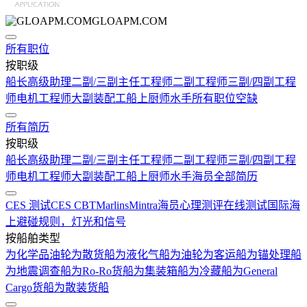
GLOAPM.COM
所有职位
按职级
船长
高级助理
二副/三副
主任工程师
二副工程师
三副/四副工程
师
电机工程师
大副
装配工
船上厨师
水手
所有职位空缺
所有简历
按职级
船长
高级助理
二副/三副
主任工程师
二副工程师
三副/四副工程
师
电机工程师
大副
装配工
船上厨师
水手
海员全部简历
CES 测试
CES CBT
Marlins
Mintra
海员心理测评在线测试
国际海
上避碰规则，灯光和信号
按船舶类型
为化学品油轮
为散货船
为液化气船
为油轮
为客运船
为锚处理船
为地震调查船
为Ro-Ro货船
为集装箱船
为冷藏船
为General
Cargo货船
为散装货船