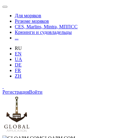
Для моряков
Резюме моряков
CES, Marlins, Mintra, МППСС
Крюинги и судовладельцы
...
RU
EN
UA
DE
FR
ZH
Регистрация
Войти