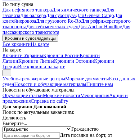
По типу судна
Для нефтяного танкера
Для химического танкера
Для
газовоза
Для балкера
Для сухогруза
Для General Cargo
Для
контейнеровоза
Для грузового Ro-Ro
Для рефрижераторного
транспорта
Для сейсмических суден
Для Anchor Handling
Для
пассажирского транспорта
Крюинги и судовладельцы
Все крюинги
На карте
На карте
Крюинги Украины
Крюинги России
Крюинги
Латвии
Крюинги Литвы
Крюинги Эстонии
Крюинги
Греции
Все крюинги на карте
...
Учебно-тренажерные центры
Морские документы
База данных
суден
Новости и обучающие материалы
Пишите нам
Новости и обучающие материалы
Обучающие статьи
Морские новости
Мероприятия
Акции и
предложения
Справка по сайту
Для моряков
Для компаний
Поиск по актуальным вакансиям:
Должность
Выберите...
Гражданство
Дата посадки на борт, от