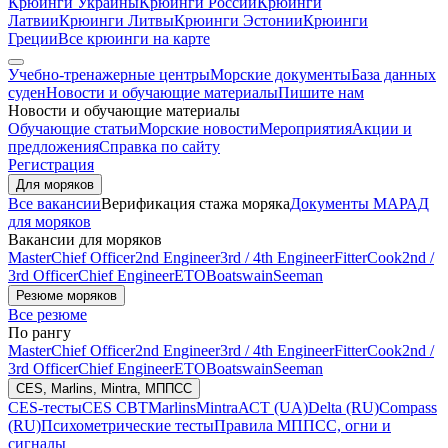
Крюинги Украины
Крюинги России
Крюинги
Латвии
Крюинги Литвы
Крюинги Эстонии
Крюинги
Греции
Все крюинги на карте
Учебно-тренажерные центры
Морские документы
База данных
суден
Новости и обучающие материалы
Пишите нам
Новости и обучающие материалы
Обучающие статьи
Морские новости
Мероприятия
Акции и
предложения
Справка по сайту
Регистрация
Для моряков
Все вакансии
Верификация стажа моряка
Документы МАРАД
для моряков
Вакансии для моряков
Master
Chief Officer
2nd Engineer
3rd / 4th Engineer
Fitter
Cook
2nd /
3rd Officer
Chief Engineer
ETO
Boatswain
Seeman
Резюме моряков
Все резюме
По рангу
Master
Chief Officer
2nd Engineer
3rd / 4th Engineer
Fitter
Cook
2nd /
3rd Officer
Chief Engineer
ETO
Boatswain
Seeman
CES, Marlins, Mintra, МППСС
CES-тесты
CES CBT
Marlins
Mintra
АСТ (UA)
Delta (RU)
Compass
(RU)
Психометрические тесты
Правила МППСС, огни и
сигналы