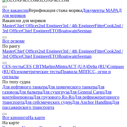
GLOAPM.COM
Все вакансии
Верификация стажа моряка
Документы МАРАД
для моряков
Вакансии для моряков
Master
Chief Officer
2nd Engineer
3rd / 4th Engineer
Fitter
Cook
2nd /
3rd Officer
Chief Engineer
ETO
Boatswain
Seeman
Все резюме
По рангу
Master
Chief Officer
2nd Engineer
3rd / 4th Engineer
Fitter
Cook
2nd /
3rd Officer
Chief Engineer
ETO
Boatswain
Seeman
CES-тесты
CES CBT
Marlins
Mintra
АСТ (UA)
Delta (RU)
Compass
(RU)
Психометрические тесты
Правила МППСС, огни и
сигналы
По типу судна
Для нефтяного танкера
Для химического танкера
Для
газовоза
Для балкера
Для сухогруза
Для General Cargo
Для
контейнеровоза
Для грузового Ro-Ro
Для рефрижераторного
транспорта
Для сейсмических суден
Для Anchor Handling
Для
пассажирского транспорта
Все крюинги
На карте
На карте