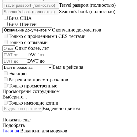
Travel passport (полностью)
Seaman's book (полностью)
Виза США
Виза Шенген
Окончание документов
Только с пройденными CES-тестами
Только с отзывами
Опыт более, лет
DWT от
DWT до
Был в рейсе за
Экс-крю
Разрешили просмотр сканов
Только просмотренные
Просмотрены сотрудником
Выберите...
Только имеющие копии
Выделено цветом
Показать еще
Подобрать
Главная
Вакансии для моряков