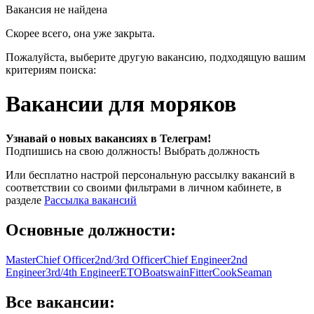
Вакансия не найдена
Скорее всего, она уже закрыта.
Пожалуйста, выберите другую вакансию, подходящую вашим
критериям поиска:
Вакансии для моряков
Узнавай о новых вакансиях в Телеграм!
Подпишись на свою должность!
Выбрать должность
Или бесплатно настрой персональную рассылку вакансий в
соответствии со своими фильтрами в личном кабинете, в
разделе
Рассылка вакансий
Основные должности:
Master
Chief Officer
2nd/3rd Officer
Chief Engineer
2nd
Engineer
3rd/4th Engineer
ETO
Boatswain
Fitter
Cook
Seaman
Все вакансии: