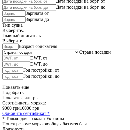
Дата посадки на борт, от
Дата посадки на борт, до
Зарплата от
Зарплата до
Тип судна
Выберите...
Главный двигатель
Выберите...
Возраст соискателя
Страна посадки
DWT, от
DWT, до
Год постройки, от
Год постройки, до
Показать еще
Подобрать
Показать фильтры
Сертификаты моряка:
9000 грн
10000 грн
Обновить сертификат *
* Только для граждан Украины
Поиск резюме моряков:
общая база
моя база
Должность