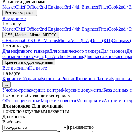
Вакансии для моряков
Master
Chief Officer
2nd Engineer
3rd / 4th Engineer
Fitter
Cook
2nd / 3
Резюме моряков
Все резюме
По рангу
Master
Chief Officer
2nd Engineer
3rd / 4th Engineer
Fitter
Cook
2nd / 3
CES, Marlins, Mintra, МППСС
CES-тесты
CES CBT
Marlins
Mintra
АСТ (UA)
Delta (RU)
Compass 
По типу судна
Для нефтяного танкера
Для химического танкера
Для газовоза
Дл
сейсмических суден
Для Anchor Handling
Для пассажирского тра
Крюинги и судовладельцы
Все крюинги
На карте
На карте
Крюинги Украины
Крюинги России
Крюинги Латвии
Крюинги 
...
Учебно-тренажерные центры
Морские документы
База данных 
Новости и обучающие материалы
Обучающие статьи
Морские новости
Мероприятия
Акции и пре
Для моряков
Для компаний
Поиск по актуальным вакансиям:
Должность
Выберите...
Гражданство