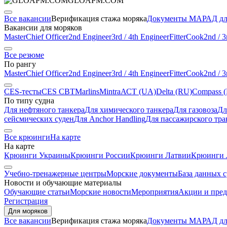
GLOAPM.COM
Все вакансии
Верификация стажа моряка
Документы МАРАД дл
Вакансии для моряков
Master
Chief Officer
2nd Engineer
3rd / 4th Engineer
Fitter
Cook
2nd / 3
Все резюме
По рангу
Master
Chief Officer
2nd Engineer
3rd / 4th Engineer
Fitter
Cook
2nd / 3
CES-тесты
CES CBT
Marlins
Mintra
АСТ (UA)
Delta (RU)
Compass 
По типу судна
Для нефтяного танкера
Для химического танкера
Для газовоза
Дл
сейсмических суден
Для Anchor Handling
Для пассажирского тра
Все крюинги
На карте
На карте
Крюинги Украины
Крюинги России
Крюинги Латвии
Крюинги 
Учебно-тренажерные центры
Морские документы
База данных 
Новости и обучающие материалы
Обучающие статьи
Морские новости
Мероприятия
Акции и пре
Регистрация
Для моряков
Все вакансии
Верификация стажа моряка
Документы МАРАД дл