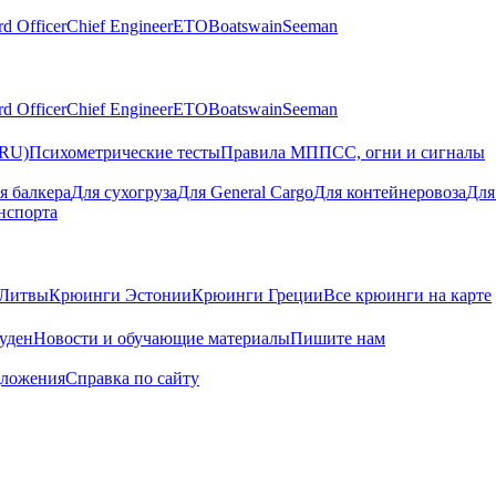
rd Officer
Chief Engineer
ETO
Boatswain
Seeman
rd Officer
Chief Engineer
ETO
Boatswain
Seeman
(RU)
Психометрические тесты
Правила МППСС, огни и сигналы
я балкера
Для сухогруза
Для General Cargo
Для контейнеровоза
Для
нспорта
Литвы
Крюинги Эстонии
Крюинги Греции
Все крюинги на карте
суден
Новости и обучающие материалы
Пишите нам
дложения
Справка по сайту