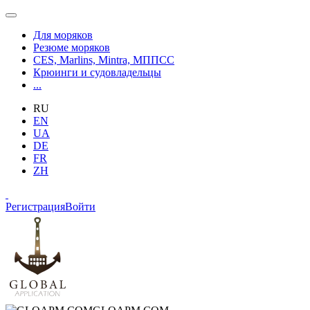
Для моряков
Резюме моряков
CES, Marlins, Mintra, МППСС
Крюинги и судовладельцы
...
RU
EN
UA
DE
FR
ZH
Регистрация
Войти