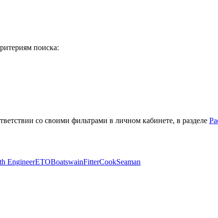
ритериям поиска:
тветствии со своими фильтрами в личном кабинете, в разделе
Ра
th Engineer
ETO
Boatswain
Fitter
Cook
Seaman