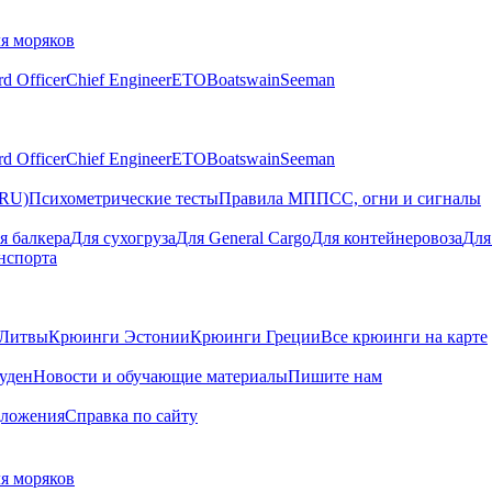
я моряков
rd Officer
Chief Engineer
ETO
Boatswain
Seeman
rd Officer
Chief Engineer
ETO
Boatswain
Seeman
(RU)
Психометрические тесты
Правила МППСС, огни и сигналы
я балкера
Для сухогруза
Для General Cargo
Для контейнеровоза
Для
нспорта
Литвы
Крюинги Эстонии
Крюинги Греции
Все крюинги на карте
суден
Новости и обучающие материалы
Пишите нам
дложения
Справка по сайту
я моряков