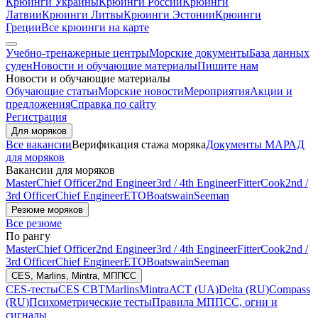
Крюинги Украины
Крюинги России
Крюинги
Латвии
Крюинги Литвы
Крюинги Эстонии
Крюинги
Греции
Все крюинги на карте
Учебно-тренажерные центры
Морские документы
База данных
суден
Новости и обучающие материалы
Пишите нам
Новости и обучающие материалы
Обучающие статьи
Морские новости
Мероприятия
Акции и
предложения
Справка по сайту
Регистрация
Для моряков
Все вакансии
Верификация стажа моряка
Документы МАРАД
для моряков
Вакансии для моряков
Master
Chief Officer
2nd Engineer
3rd / 4th Engineer
Fitter
Cook
2nd /
3rd Officer
Chief Engineer
ETO
Boatswain
Seeman
Резюме моряков
Все резюме
По рангу
Master
Chief Officer
2nd Engineer
3rd / 4th Engineer
Fitter
Cook
2nd /
3rd Officer
Chief Engineer
ETO
Boatswain
Seeman
CES, Marlins, Mintra, МППСС
CES-тесты
CES CBT
Marlins
Mintra
АСТ (UA)
Delta (RU)
Compass
(RU)
Психометрические тесты
Правила МППСС, огни и
сигналы