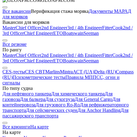
GLOAPM.COM
Все вакансии
Верификация стажа моряка
Документы МАРАД
для моряков
Вакансии для моряков
Master
Chief Officer
2nd Engineer
3rd / 4th Engineer
Fitter
Cook
2nd /
3rd Officer
Chief Engineer
ETO
Boatswain
Seeman
Все резюме
По рангу
Master
Chief Officer
2nd Engineer
3rd / 4th Engineer
Fitter
Cook
2nd /
3rd Officer
Chief Engineer
ETO
Boatswain
Seeman
CES-тесты
CES CBT
Marlins
Mintra
АСТ (UA)
Delta (RU)
Compass
(RU)
Психометрические тесты
Правила МППСС, огни и
сигналы
По типу судна
Для нефтяного танкера
Для химического танкера
Для
газовоза
Для балкера
Для сухогруза
Для General Cargo
Для
контейнеровоза
Для грузового Ro-Ro
Для рефрижераторного
транспорта
Для сейсмических суден
Для Anchor Handling
Для
пассажирского транспорта
Все крюинги
На карте
На карте