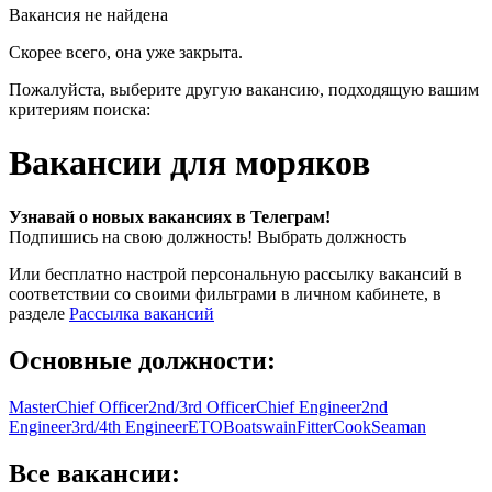
Вакансия не найдена
Скорее всего, она уже закрыта.
Пожалуйста, выберите другую вакансию, подходящую вашим
критериям поиска:
Вакансии для моряков
Узнавай о новых вакансиях в Телеграм!
Подпишись на свою должность!
Выбрать должность
Или бесплатно настрой персональную рассылку вакансий в
соответствии со своими фильтрами в личном кабинете, в
разделе
Рассылка вакансий
Основные должности:
Master
Chief Officer
2nd/3rd Officer
Chief Engineer
2nd
Engineer
3rd/4th Engineer
ETO
Boatswain
Fitter
Cook
Seaman
Все вакансии: