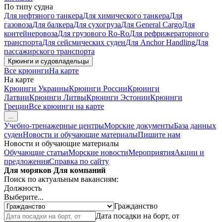
По типу судна
Для нефтяного танкера
Для химического танкера
Для
газовоза
Для балкера
Для сухогруза
Для General Cargo
Для
контейнеровоза
Для грузового Ro-Ro
Для рефрижераторного
транспорта
Для сейсмических суден
Для Anchor Handling
Для
пассажирского транспорта
Крюинги и судовладельцы
Все крюинги
На карте
На карте
Крюинги Украины
Крюинги России
Крюинги
Латвии
Крюинги Литвы
Крюинги Эстонии
Крюинги
Греции
Все крюинги на карте
...
Учебно-тренажерные центры
Морские документы
База данных
суден
Новости и обучающие материалы
Пишите нам
Новости и обучающие материалы
Обучающие статьи
Морские новости
Мероприятия
Акции и
предложения
Справка по сайту
Для моряков
Для компаний
Поиск по актуальным вакансиям:
Должность
Выберите...
Гражданство
Дата посадки на борт, от