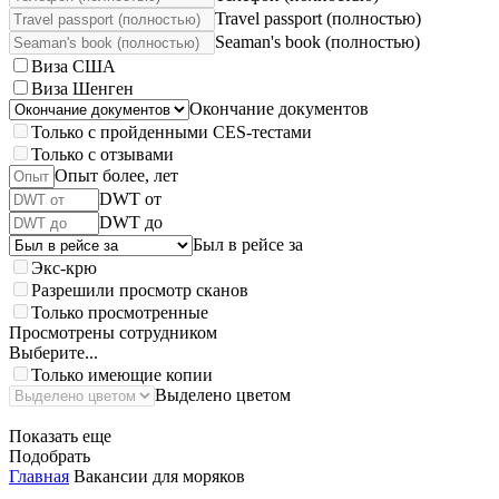
Travel passport (полностью)
Seaman's book (полностью)
Виза США
Виза Шенген
Окончание документов
Только с пройденными CES-тестами
Только с отзывами
Опыт более, лет
DWT от
DWT до
Был в рейсе за
Экс-крю
Разрешили просмотр сканов
Только просмотренные
Просмотрены сотрудником
Выберите...
Только имеющие копии
Выделено цветом
Показать еще
Подобрать
Главная
Вакансии для моряков