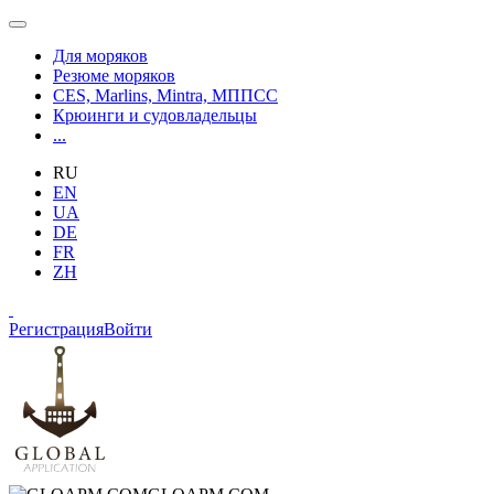
Для моряков
Резюме моряков
CES, Marlins, Mintra, МППСС
Крюинги и судовладельцы
...
RU
EN
UA
DE
FR
ZH
Регистрация
Войти