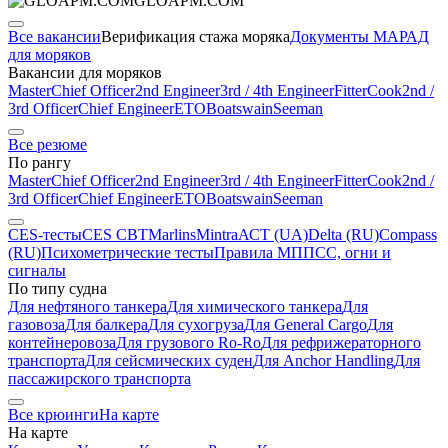
GLOAPM.COM
Все вакансии
Верификация стажа моряка
Документы МАРАД
для моряков
Вакансии для моряков
Master
Chief Officer
2nd Engineer
3rd / 4th Engineer
Fitter
Cook
2nd /
3rd Officer
Chief Engineer
ETO
Boatswain
Seeman
Все резюме
По рангу
Master
Chief Officer
2nd Engineer
3rd / 4th Engineer
Fitter
Cook
2nd /
3rd Officer
Chief Engineer
ETO
Boatswain
Seeman
CES-тесты
CES CBT
Marlins
Mintra
АСТ (UA)
Delta (RU)
Compass
(RU)
Психометрические тесты
Правила МППСС, огни и
сигналы
По типу судна
Для нефтяного танкера
Для химического танкера
Для
газовоза
Для балкера
Для сухогруза
Для General Cargo
Для
контейнеровоза
Для грузового Ro-Ro
Для рефрижераторного
транспорта
Для сейсмических суден
Для Anchor Handling
Для
пассажирского транспорта
Все крюинги
На карте
На карте