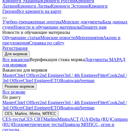
Крюинги Украины
Крюинги России
Крюинги
Латвии
Крюинги Литвы
Крюинги Эстонии
Крюинги
Греции
Все крюинги на карте
Учебно-тренажерные центры
Морские документы
База данных
суден
Новости и обучающие материалы
Пишите нам
Новости и обучающие материалы
Обучающие статьи
Морские новости
Мероприятия
Акции и
предложения
Справка по сайту
Регистрация
Для моряков
Все вакансии
Верификация стажа моряка
Документы МАРАД
для моряков
Вакансии для моряков
Master
Chief Officer
2nd Engineer
3rd / 4th Engineer
Fitter
Cook
2nd /
3rd Officer
Chief Engineer
ETO
Boatswain
Seeman
Резюме моряков
Все резюме
По рангу
Master
Chief Officer
2nd Engineer
3rd / 4th Engineer
Fitter
Cook
2nd /
3rd Officer
Chief Engineer
ETO
Boatswain
Seeman
CES, Marlins, Mintra, МППСС
CES-тесты
CES CBT
Marlins
Mintra
АСТ (UA)
Delta (RU)
Compass
(RU)
Психометрические тесты
Правила МППСС, огни и
сигналы