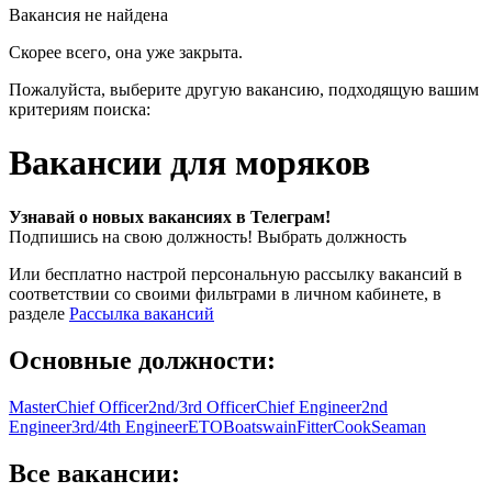
Вакансия не найдена
Скорее всего, она уже закрыта.
Пожалуйста, выберите другую вакансию, подходящую вашим
критериям поиска:
Вакансии для моряков
Узнавай о новых вакансиях в Телеграм!
Подпишись на свою должность!
Выбрать должность
Или бесплатно настрой персональную рассылку вакансий в
соответствии со своими фильтрами в личном кабинете, в
разделе
Рассылка вакансий
Основные должности:
Master
Chief Officer
2nd/3rd Officer
Chief Engineer
2nd
Engineer
3rd/4th Engineer
ETO
Boatswain
Fitter
Cook
Seaman
Все вакансии: