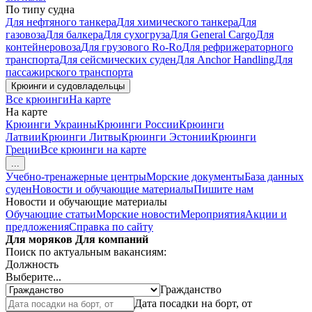
По типу судна
Для нефтяного танкера
Для химического танкера
Для
газовоза
Для балкера
Для сухогруза
Для General Cargo
Для
контейнеровоза
Для грузового Ro-Ro
Для рефрижераторного
транспорта
Для сейсмических суден
Для Anchor Handling
Для
пассажирского транспорта
Крюинги и судовладельцы
Все крюинги
На карте
На карте
Крюинги Украины
Крюинги России
Крюинги
Латвии
Крюинги Литвы
Крюинги Эстонии
Крюинги
Греции
Все крюинги на карте
...
Учебно-тренажерные центры
Морские документы
База данных
суден
Новости и обучающие материалы
Пишите нам
Новости и обучающие материалы
Обучающие статьи
Морские новости
Мероприятия
Акции и
предложения
Справка по сайту
Для моряков
Для компаний
Поиск по актуальным вакансиям:
Должность
Выберите...
Гражданство
Дата посадки на борт, от