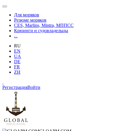
Для моряков
Резюме моряков
CES, Marlins, Mintra, МППСС
Крюинги и судовладельцы
...
RU
EN
UA
DE
FR
ZH
Регистрация
Войти