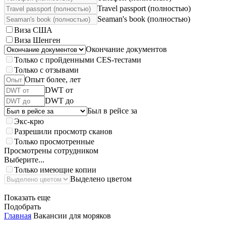
Travel passport (полностью)
Seaman's book (полностью)
Виза США
Виза Шенген
Окончание документов
Только с пройденными CES-тестами
Только с отзывами
Опыт более, лет
DWT от
DWT до
Был в рейсе за
Экс-крю
Разрешили просмотр сканов
Только просмотренные
Просмотрены сотрудником
Выберите...
Только имеющие копии
Выделено цветом
Показать еще
Подобрать
Главная
Вакансии для моряков