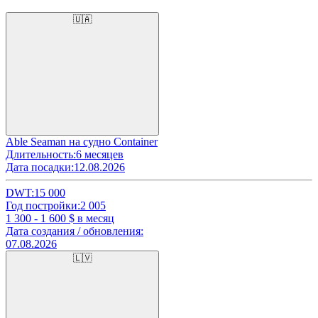
🇺🇦
Able Seaman на судно Container
Длительность:
6 месяцев
Дата посадки:
12.08.2026
DWT:
15 000
Год постройки:
2 005
1 300 - 1 600
$ в месяц
Дата создания / обновления:
07.08.2026
🇱🇻