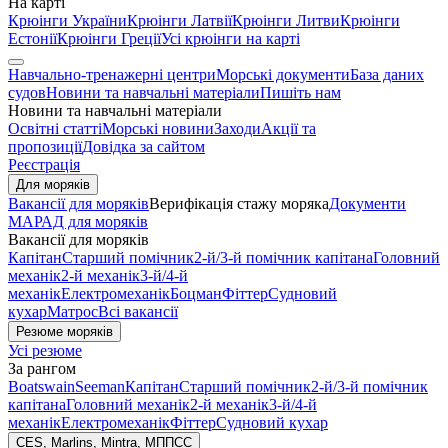
На карті
Крюінги України
Крюінги Латвії
Крюінги Литви
Крюінги
Естонії
Крюінги Греції
Усі крюінги на карті
Навчально-тренажерні центри
Морські документи
База даних
судов
Новини та навчальні матеріали
Пишіть нам
Новини та навчальні матеріали
Освітні статті
Морські новини
Заходи
Акції та
пропозиції
Довідка за сайтом
Реєстрація
Для моряків
Вакансії для моряків
Верифікація стажу моряка
Документи
МАРАД для моряків
Вакансії для моряків
Капітан
Старший помічник
2-й/3-й помічник капітана
Головний
механік
2-й механік
3-й/4-й
механік
Електромеханік
Боцман
Фіттер
Судновий
кухар
Матрос
Всі вакансії
Резюме моряків
Усі резюме
За рангом
Boatswain
Seeman
Капітан
Старший помічник
2-й/3-й помічник
капітана
Головний механік
2-й механік
3-й/4-й
механік
Електромеханік
Фіттер
Судновий кухар
CES, Marlins, Mintra, МППСС