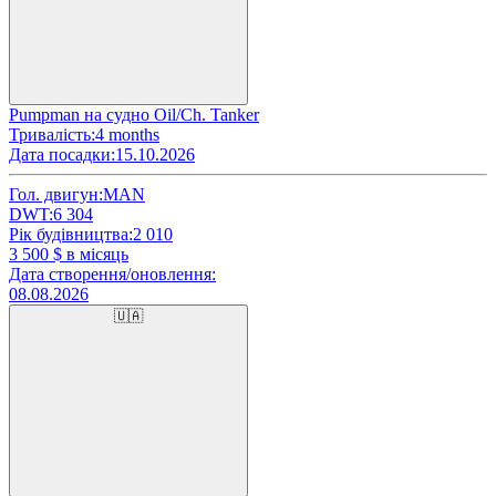
Pumpman на судно Oil/Ch. Tanker
Тривалість:
4 months
Дата посадки:
15.10.2026
Гол. двигун:
MAN
DWT:
6 304
Рік будівництва:
2 010
3 500
$ в місяць
Дата створення/оновлення:
08.08.2026
🇺🇦