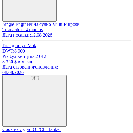
Single Engineer на судно Multi-Purpose
Тривалість:
4 months
Дата посадки:
12.08.2026
Гол. двигун:
Mak
DWT:
8 900
Рік будівництва:
2 012
8 356
$ в місяць
Дата створення/оновлення:
08.08.2026
🇺🇦
Cook на судно Oil/Ch. Tanker