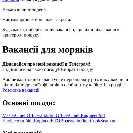
Вакансія не знайдена
Найімовірніше, вона вже закрита.
Будь ласка, виберіть іншу вакансію, що відповідає вашим
критеріям пошуку:
Вакансії для моряків
Дізнавайся про нові вакансії в Телеграм!
Підпишись на свою посаду!
Вибрати посаду
Або безкоштовно налаштуйте персональну розсилку вакансій
відповідно до своїх фільтрів в особистому кабінеті, в розділі
Розсилка вакансій
Основні посади:
Master
Chief Officer
2nd/3rd Officer
Chief Engineer
2nd
Engineer
3rd/4th Engineer
ETO
Boatswain
Fitter
Cook
Seaman