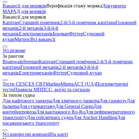
Вакансії для моряків
Верифікація стажу моряка
Документи
МАРАД для моряків
Вакансії для моряків
Капітан
Старший помічник
2-й/3-й помічник капітана
Головний
механік
2-й механік
3-й/4-й
механік
Електромеханік
Боцман
Фіттер
Судновий
кухар
Матрос
Всі вакансії
Усі резюме
За рангом
Boatswain
Seeman
Капітан
Старший помічник
2-й/3-й помічник
капітана
Головний механік
2-й механік
3-й/4-й
механік
Електромеханік
Фіттер
Судновий кухар
Тести CES
CES CBT
Marlins
Mintra
ACT (UA)
Психометричні
тести
Правила МППСС, вогні та сигнали
За типом судна
Для нафтового танкера
Для хімічного танкера
Для газовозу
Для
балкера
Для суховантажу
Для General Cargo
Для
контейнеровоза
Для вантажного Ro-Ro
Для рефрижераторного
транспорту
Для сейсмічних суден
Для Anchor Handling
Для
пасажирського транспорту
Усі крюїнгові компанії
На карті