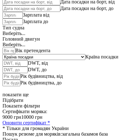
Дата посадки на борт, від
Дата посадки на борт, до
Зарплата від
Зарплата до
Тип судна
Виберіть...
Головний двигун
Виберіть...
Вік претендента
Країна посадки
DWT, від
DWT, до
Рік будівництва, від
Рік будівництва, до
показати ще
Підібрати
Показати фільтри
Сертифікати моряка:
9000 грн
10000 грн
Оновити сертифікат *
* Тільки для громадян України
Пошук резюме для моряків:
загальна база
моя база
Посада