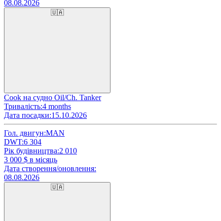
08.08.2026
🇺🇦
Cook на судно Oil/Ch. Tanker
Тривалість:
4 months
Дата посадки:
15.10.2026
Гол. двигун:
MAN
DWT:
6 304
Рік будівництва:
2 010
3 000
$ в місяць
Дата створення/оновлення:
08.08.2026
🇺🇦