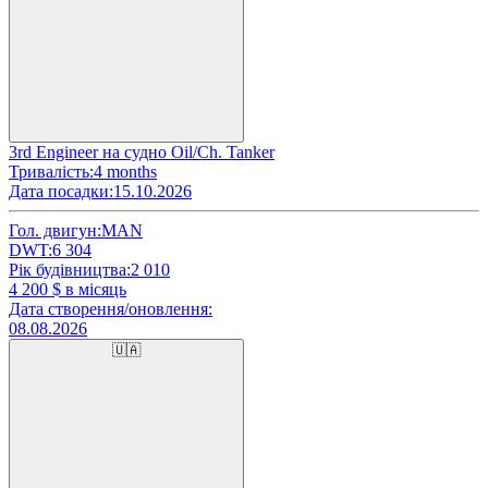
3rd Engineer на судно Oil/Ch. Tanker
Тривалість:
4 months
Дата посадки:
15.10.2026
Гол. двигун:
MAN
DWT:
6 304
Рік будівництва:
2 010
4 200
$ в місяць
Дата створення/оновлення:
08.08.2026
🇺🇦