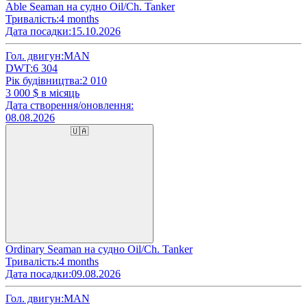
Able Seaman на судно Oil/Ch. Tanker
Тривалість:
4 months
Дата посадки:
15.10.2026
Гол. двигун:
MAN
DWT:
6 304
Рік будівництва:
2 010
3 000
$ в місяць
Дата створення/оновлення:
08.08.2026
🇺🇦
Ordinary Seaman на судно Oil/Ch. Tanker
Тривалість:
4 months
Дата посадки:
09.08.2026
Гол. двигун:
MAN