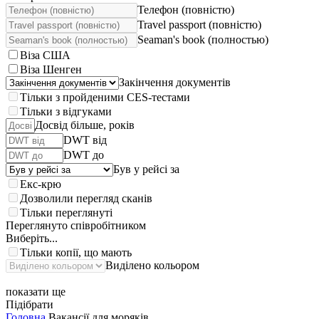
Телефон (повністю)
Travel passport (повністю)
Seaman's book (полностью)
Віза США
Віза Шенген
Закінчення документів
Тільки з пройденими CES-тестами
Тільки з відгуками
Досвід більше, років
DWT від
DWT до
Був у рейсі за
Екс-крю
Дозволили перегляд сканів
Тільки переглянуті
Переглянуто співробітником
Виберіть...
Тільки копії, що мають
Виділено кольором
показати ще
Підібрати
Головна
Вакансії для моряків