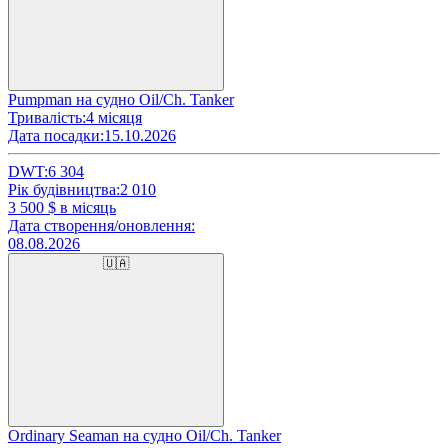
Pumpman на судно Oil/Ch. Tanker
Тривалість:
4 місяця
Дата посадки:
15.10.2026
DWT:
6 304
Рік будівництва:
2 010
3 500
$ в місяць
Дата створення/оновлення:
08.08.2026
🇺🇦
Ordinary Seaman на судно Oil/Ch. Tanker