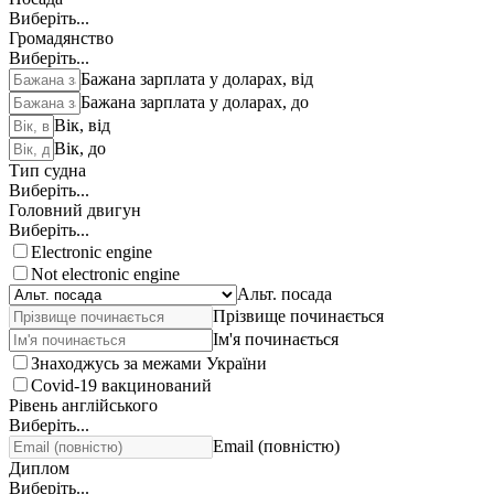
Виберіть...
Громадянство
Виберіть...
Бажана зарплата у доларах, від
Бажана зарплата у доларах, до
Вік, від
Вік, до
Тип судна
Виберіть...
Головний двигун
Виберіть...
Electronic engine
Not electronic engine
Альт. посада
Прізвище починається
Ім'я починається
Знаходжусь за межами України
Covid-19 вакцинований
Рівень англійського
Виберіть...
Email (повністю)
Диплом
Виберіть...