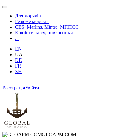
Для моряків
Резюме моряків
CES, Marlins, Mintra, МППСС
Крюінги та судновласники
...
EN
UA
DE
FR
ZH
Реєстрація
Увійти
GLOAPM.COM