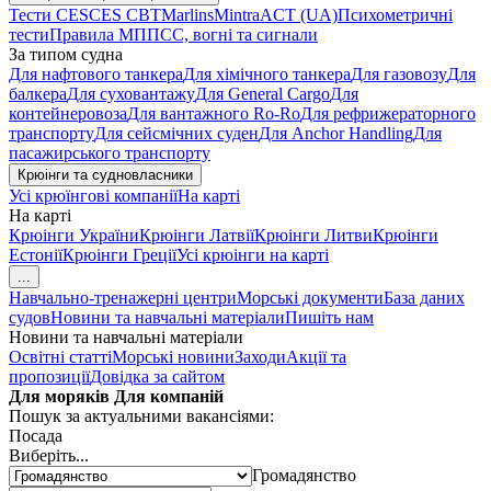
Тести CES
CES CBT
Marlins
Mintra
ACT (UA)
Психометричні
тести
Правила МППСС, вогні та сигнали
За типом судна
Для нафтового танкера
Для хімічного танкера
Для газовозу
Для
балкера
Для суховантажу
Для General Cargo
Для
контейнеровоза
Для вантажного Ro-Ro
Для рефрижераторного
транспорту
Для сейсмічних суден
Для Anchor Handling
Для
пасажирського транспорту
Крюінги та судновласники
Усі крюїнгові компанії
На карті
На карті
Крюінги України
Крюінги Латвії
Крюінги Литви
Крюінги
Естонії
Крюінги Греції
Усі крюінги на карті
...
Навчально-тренажерні центри
Морські документи
База даних
судов
Новини та навчальні матеріали
Пишіть нам
Новини та навчальні матеріали
Освітні статті
Морські новини
Заходи
Акції та
пропозиції
Довідка за сайтом
Для моряків
Для компаній
Пошук за актуальними вакансіями:
Посада
Виберіть...
Громадянство