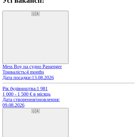
Усі вакансії:
🇺🇦
Mess Boy на судно Passenger
Тривалість:
4 months
Дата посадки:
13.08.2026
Рік будівництва:
1 981
1 000 - 1 500
€ в місяць
Дата створення/оновлення:
09.08.2026
🇺🇦