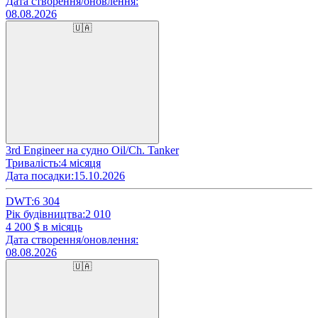
Дата створення/оновлення:
08.08.2026
🇺🇦
3rd Engineer на судно Oil/Ch. Tanker
Тривалість:
4 місяця
Дата посадки:
15.10.2026
DWT:
6 304
Рік будівництва:
2 010
4 200
$ в місяць
Дата створення/оновлення:
08.08.2026
🇺🇦