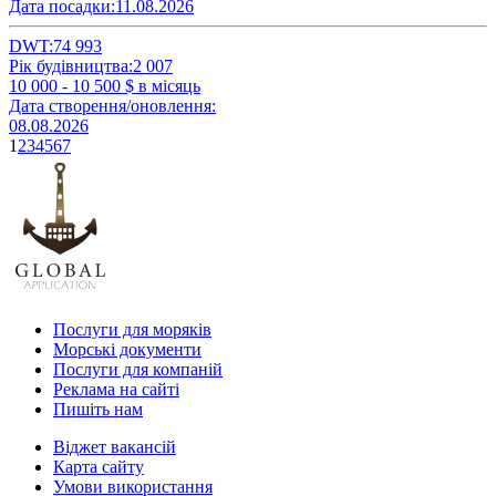
Дата посадки:
11.08.2026
DWT:
74 993
Рік будівництва:
2 007
10 000 - 10 500
$ в місяць
Дата створення/оновлення:
08.08.2026
1
2
3
4
5
6
7
Послуги для моряків
Морські документи
Послуги для компаній
Реклама на сайті
Пишіть нам
Віджет вакансій
Карта сайту
Умови використання