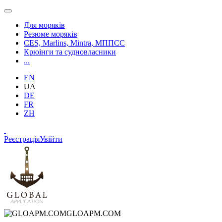
Для моряків
Резюме моряків
CES, Marlins, Mintra, МППСС
Крюінги та судновласники
...
EN
UA
DE
FR
ZH
Реєстрація
Увійти
GLOAPM.COM