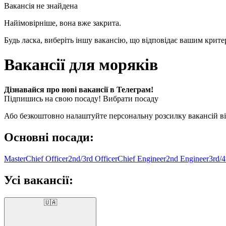
Вакансія не знайдена
Найімовірніше, вона вже закрита.
Будь ласка, виберіть іншу вакансію, що відповідає вашим крит
Вакансії для моряків
Дізнавайся про нові вакансії в Телеграм!
Підпишись на свою посаду!
Вибрати посаду
Або безкоштовно налаштуйте персональну розсилку вакансій відп
Основні посади:
Master
Chief Officer
2nd/3rd Officer
Chief Engineer
2nd Engineer
3rd/4
Усі вакансії:
🇺🇦