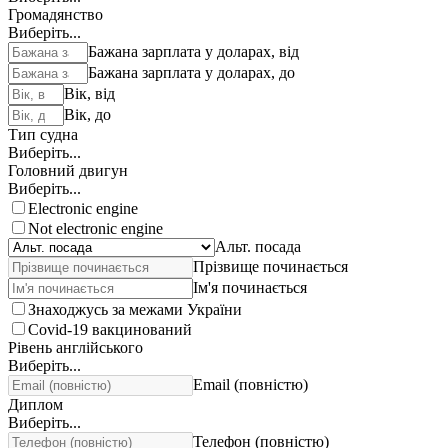
Громадянство
Виберіть...
Бажана зарплата у доларах, від
Бажана зарплата у доларах, до
Вік, від
Вік, до
Тип судна
Виберіть...
Головний двигун
Виберіть...
Electronic engine
Not electronic engine
Альт. посада
Прізвище починається
Ім'я починається
Знаходжусь за межами України
Covid-19 вакцинований
Рівень англійського
Виберіть...
Email (повністю)
Диплом
Виберіть...
Телефон (повністю)