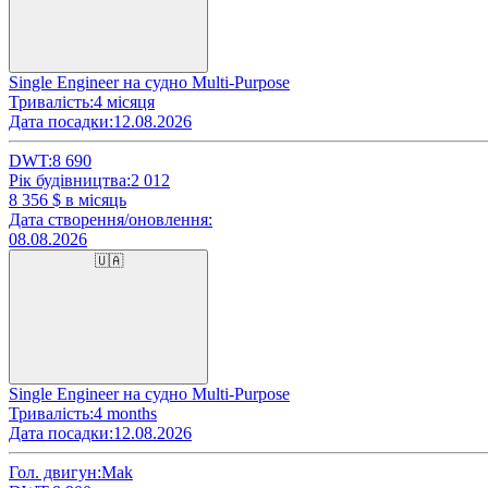
Single Engineer на судно Multi-Purpose
Тривалість:
4 місяця
Дата посадки:
12.08.2026
DWT:
8 690
Рік будівництва:
2 012
8 356
$ в місяць
Дата створення/оновлення:
08.08.2026
🇺🇦
Single Engineer на судно Multi-Purpose
Тривалість:
4 months
Дата посадки:
12.08.2026
Гол. двигун:
Mak