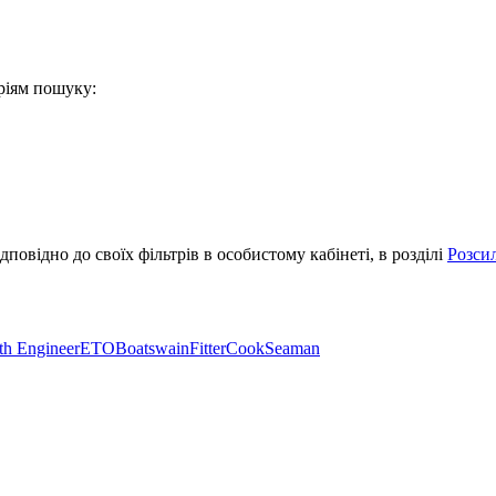
еріям пошуку:
овідно до своїх фільтрів в особистому кабінеті, в розділі
Розси
th Engineer
ETO
Boatswain
Fitter
Cook
Seaman