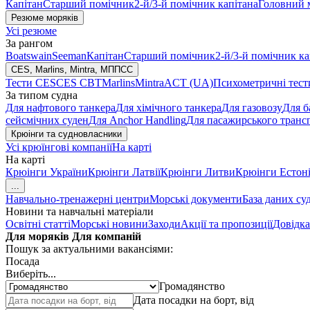
Капітан
Старший помічник
2-й/3-й помічник капітана
Головний 
Резюме моряків
Усі резюме
За рангом
Boatswain
Seeman
Капітан
Старший помічник
2-й/3-й помічник ка
CES, Marlins, Mintra, МППСС
Тести CES
CES CBT
Marlins
Mintra
ACT (UA)
Психометричні тест
За типом судна
Для нафтового танкера
Для хімічного танкера
Для газовозу
Для б
сейсмічних суден
Для Anchor Handling
Для пасажирського транс
Крюінги та судновласники
Усі крюїнгові компанії
На карті
На карті
Крюінги України
Крюінги Латвії
Крюінги Литви
Крюінги Естоні
...
Навчально-тренажерні центри
Морські документи
База даних су
Новини та навчальні матеріали
Освітні статті
Морські новини
Заходи
Акції та пропозиції
Довідка
Для моряків
Для компаній
Пошук за актуальними вакансіями:
Посада
Виберіть...
Громадянство
Дата посадки на борт, від