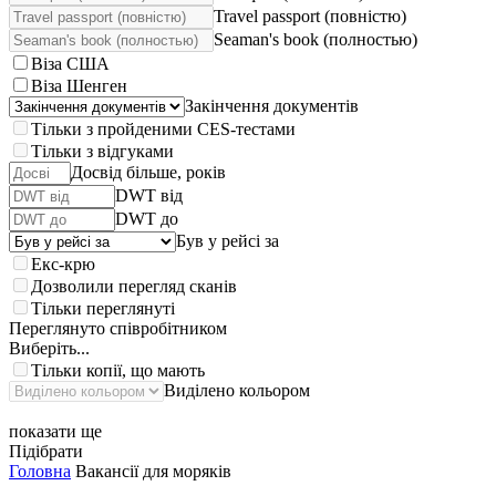
Travel passport (повністю)
Seaman's book (полностью)
Віза США
Віза Шенген
Закінчення документів
Тільки з пройденими CES-тестами
Тільки з відгуками
Досвід більше, років
DWT від
DWT до
Був у рейсі за
Екс-крю
Дозволили перегляд сканів
Тільки переглянуті
Переглянуто співробітником
Виберіть...
Тільки копії, що мають
Виділено кольором
показати ще
Підібрати
Головна
Вакансії для моряків