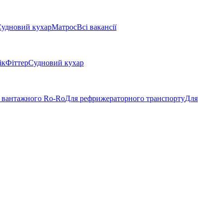
удновий кухар
Матрос
Всі вакансії
ік
Фіттер
Судновий кухар
 вантажного Ro-Ro
Для рефрижераторного транспорту
Для