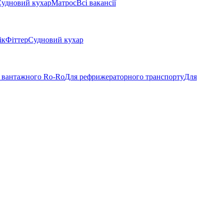
удновий кухар
Матрос
Всі вакансії
ік
Фіттер
Судновий кухар
 вантажного Ro-Ro
Для рефрижераторного транспорту
Для