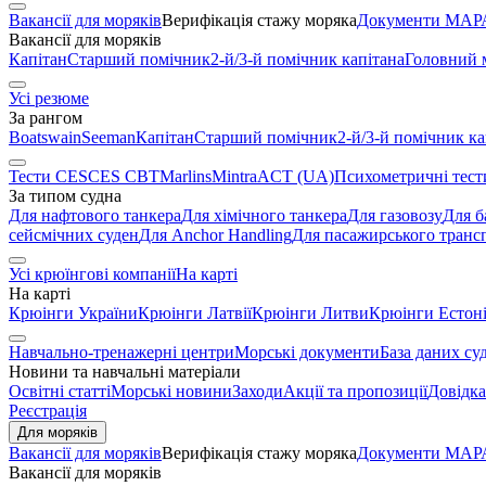
Вакансії для моряків
Верифікація стажу моряка
Документи МАРА
Вакансії для моряків
Капітан
Старший помічник
2-й/3-й помічник капітана
Головний 
Усі резюме
За рангом
Boatswain
Seeman
Капітан
Старший помічник
2-й/3-й помічник ка
Тести CES
CES CBT
Marlins
Mintra
ACT (UA)
Психометричні тест
За типом судна
Для нафтового танкера
Для хімічного танкера
Для газовозу
Для б
сейсмічних суден
Для Anchor Handling
Для пасажирського транс
Усі крюїнгові компанії
На карті
На карті
Крюінги України
Крюінги Латвії
Крюінги Литви
Крюінги Естоні
Навчально-тренажерні центри
Морські документи
База даних су
Новини та навчальні матеріали
Освітні статті
Морські новини
Заходи
Акції та пропозиції
Довідка
Реєстрація
Для моряків
Вакансії для моряків
Верифікація стажу моряка
Документи МАРА
Вакансії для моряків