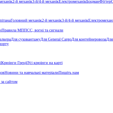
механік
2-й механік
3-й/4-й механік
Електромеханік
Боцман
Фіттер
С
пітана
Головний механік
2-й механік
3-й/4-й механік
Електромехан
и
Правила МППСС, вогні та сигнали
алкера
Для суховантажу
Для General Cargo
Для контейнеровоза
Для
порту
ї
Крюінги Греції
Усі крюінги на карті
дов
Новини та навчальні матеріали
Пишіть нам
 за сайтом