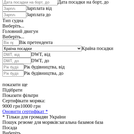
Дата посадки на борт, до
Зарплата від
Зарплата до
Тип судна
Виберіть...
Головний двигун
Виберіть...
Вік претендента
Країна посадки
DWT, від
DWT, до
Рік будівництва, від
Рік будівництва, до
показати ще
Підібрати
Показати фільтри
Сертифікати моряка:
9000 грн
10000 грн
Оновити сертифікат *
* Тільки для громадян України
Пошук резюме для моряків:
загальна база
моя база
Посада
Виберіть...