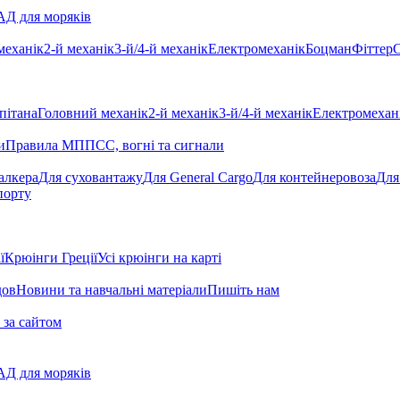
Д для моряків
механік
2-й механік
3-й/4-й механік
Електромеханік
Боцман
Фіттер
С
пітана
Головний механік
2-й механік
3-й/4-й механік
Електромехан
и
Правила МППСС, вогні та сигнали
алкера
Для суховантажу
Для General Cargo
Для контейнеровоза
Для
порту
ї
Крюінги Греції
Усі крюінги на карті
дов
Новини та навчальні матеріали
Пишіть нам
 за сайтом
Д для моряків